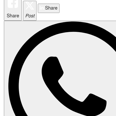
i
Share
o
n
Share
Post