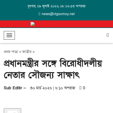
বুধবার, ২৯ জুলাই ২০২৬, ০৮:০৬:৫৩ অপরাহ্ন
news@ctgsomoy.net
T
o
g
প্রথম পাতা
»
জাতীয়
»
g
প্রধানমন্ত্রীর সঙ্গে বিরোধীদলীয়
l
e
নেতার সৌজন্য সাক্ষাৎ
N
a
v
Sub Editir —
৩০ মার্চ ২০২৬ | ৬:১০ অপরাহ্ন
0
i
g
a
t