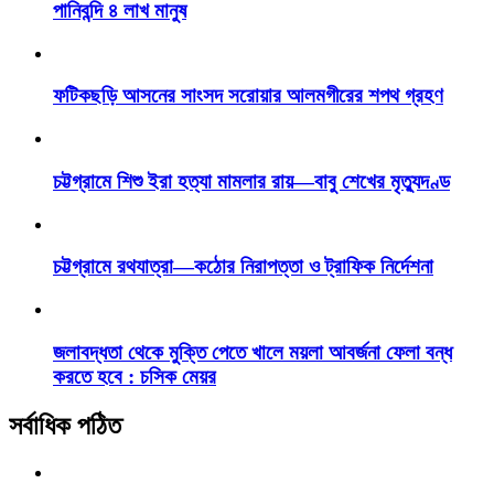
পানিবন্দি ৪ লাখ মানুষ
ফটিকছড়ি আসনের সাংসদ সরোয়ার আলমগীরের শপথ গ্রহণ
চট্টগ্রামে শিশু ইরা হত্যা মামলার রায়—বাবু শেখের মৃত্যুদণ্ড
চট্টগ্রামে রথযাত্রা—কঠোর নিরাপত্তা ও ট্রাফিক নির্দেশনা
জলাবদ্ধতা থেকে মুক্তি পেতে খালে ময়লা আবর্জনা ফেলা বন্ধ
করতে হবে : চসিক মেয়র
সর্বাধিক পঠিত