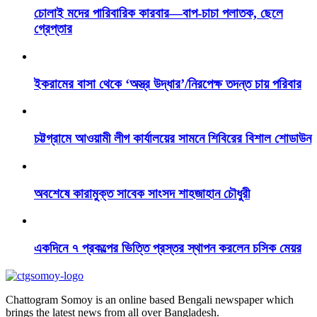
চোলাই মদের পারিবারিক কারবার—বাপ-চাচা পলাতক, ছেলে
গ্রেপ্তার
ইকরামের বাসা থেকে ‘অস্ত্র উদ্ধার’/নিরপেক্ষ তদন্ত চায় পরিবার
চট্টগ্রামে আওয়ামী লীগ কার্যালয়ের সামনে শিবিরের বিশাল শোডাউন
অবশেষে কারামুক্ত সাবেক সাংসদ শাহজাহান চৌধুরী
একদিনে ৭ প্রকল্পের ভিত্তি প্রস্তর স্থাপন করলেন চসিক মেয়র
Chattogram Somoy is an online based Bengali newspaper which
brings the latest news from all over Bangladesh.