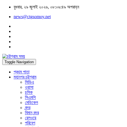
বুধবার, ২৯ জুলাই ২০২৬, ০৮:০৬:৪৯ অপরাহ্ন
news@ctgsomoy.net
Toggle Navigation
প্রথম পাতা
মহানগর চট্টগ্রাম
সিডিএ
ওয়াসা
চসিক
সিএমপি
মেডিকেল
বন্দর
বিমান বন্দর
রেলওয়ে
পরিবেশ