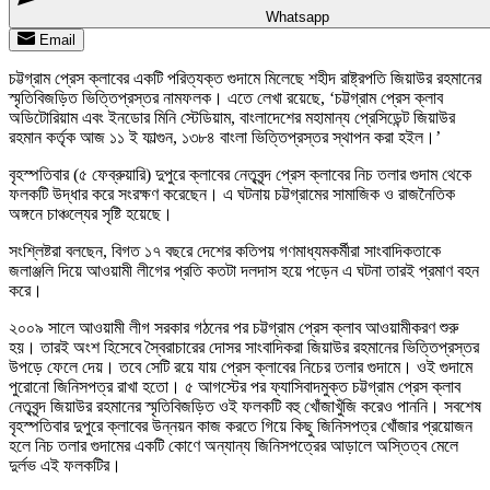
Whatsapp
Email
চট্টগ্রাম প্রেস ক্লাবের একটি পরিত্যক্ত গুদামে মিলেছে শহীদ রাষ্ট্রপতি জিয়াউর রহমানের
স্মৃতিবিজড়িত ভিত্তিপ্রস্তর নামফলক। এতে লেখা রয়েছে, ‘চট্টগ্রাম প্রেস ক্লাব
অডিটোরিয়াম এবং ইনডোর মিনি স্টেডিয়াম, বাংলাদেশের মহামান্য প্রেসিডেন্ট জিয়াউর
রহমান কর্তৃক আজ ১১ ই ফাল্গুন, ১৩৮৪ বাংলা ভিত্তিপ্রস্তর স্থাপন করা হইল।’
বৃহস্পতিবার (৫ ফেব্রুয়ারি) দুপুরে ক্লাবের নেতৃবৃন্দ প্রেস ক্লাবের নিচ তলার গুদাম থেকে
ফলকটি উদ্ধার করে সংরক্ষণ করেছেন। এ ঘটনায় চট্টগ্রামের সামাজিক ও রাজনৈতিক
অঙ্গনে চাঞ্চল্যের সৃষ্টি হয়েছে।
সংশ্লিষ্টরা বলছেন, বিগত ১৭ বছরে দেশের কতিপয় গণমাধ্যমকর্মীরা সাংবাদিকতাকে
জলাঞ্জলি দিয়ে আওয়ামী লীগের প্রতি কতটা দলদাস হয়ে পড়েন এ ঘটনা তারই প্রমাণ বহন
করে।
২০০৯ সালে আওয়ামী লীগ সরকার গঠনের পর চট্টগ্রাম প্রেস ক্লাব আওয়ামীকরণ শুরু
হয়। তারই অংশ হিসেবে স্বৈরাচারের দোসর সাংবাদিকরা জিয়াউর রহমানের ভিত্তিপ্রস্তর
উপড়ে ফেলে দেয়। তবে সেটি রয়ে যায় প্রেস ক্লাবের নিচের তলার গুদামে। ওই গুদামে
পুরোনো জিনিসপত্র রাখা হতো। ৫ আগস্টের পর ফ্যাসিবাদমুক্ত চট্টগ্রাম প্রেস ক্লাব
নেতৃবৃন্দ জিয়াউর রহমানের স্মৃতিবিজড়িত ওই ফলকটি বহু খোঁজাখুঁজি করেও পাননি। সবশেষ
বৃহস্পতিবার দুপুরে ক্লাবের উন্নয়ন কাজ করতে গিয়ে কিছু জিনিসপত্র খোঁজার প্রয়োজন
হলে নিচ তলার গুদামের একটি কোণে অন্যান্য জিনিসপত্রের আড়ালে অস্তিত্ব মেলে
দুর্লভ এই ফলকটির।