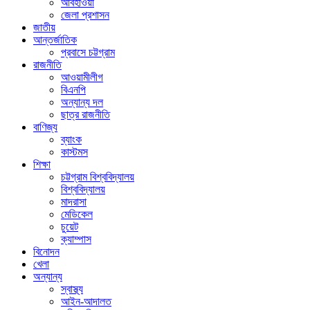
আবহাওয়া
জেলা প্রশাসন
জাতীয়
আন্তর্জাতিক
প্রবাসে চট্টগ্রাম
রাজনীতি
আওয়ামীলীগ
বিএনপি
অন্যান্য দল
ছাত্র রাজনীতি
বাণিজ্য
ব্যাংক
কাস্টমস
শিক্ষা
চট্টগ্রাম বিশ্ববিদ্যালয়
বিশ্ববিদ্যালয়
মাদরাসা
মেডিকেল
চুয়েট
ক্যাম্পাস
বিনোদন
খেলা
অন্যান্য
স্বাস্থ্য
আইন-আদালত