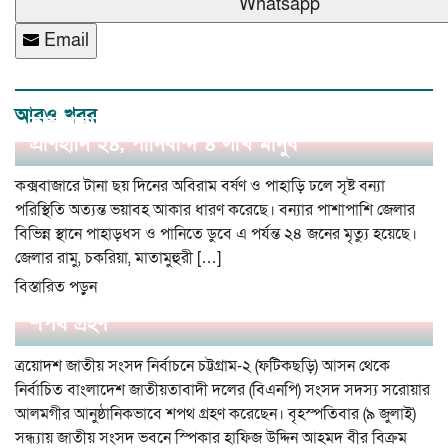
Whatsapp
Email
আরও খবর
কক্সবাজারে বন্যা ও পাহাড়ধসে ভয়াবহ বিপর্যয়:
প্রাণহানি ২৪, পানিবন্দি ৪ লাখ মানুষ
কক্সবাজারে টানা ছয় দিনের অবিরাম বর্ষণ ও পাহাড়ি ঢলে সৃষ্ট বন্যা
পরিস্থিতি অত্যন্ত ভয়াবহ আকার ধারণ করেছে। বন্যার পাশাপাশি জেলার
বিভিন্ন স্থানে পাহাড়ধস ও পানিতে ডুবে এ পর্যন্ত ২৪ জনের মৃত্যু হয়েছে।
জেলার রামু, চকরিয়া, মাতামুহুরী […]
বিস্তারিত পড়ুন
ফটিকছড়ি আসনের সাংসদ সরোয়ার আলমগীরের
শপথ গ্রহণ
ত্রয়োদশ জাতীয় সংসদ নির্বাচনে চট্টগ্রাম-২ (ফটিকছড়ি) আসন থেকে
নির্বাচিত বাংলাদেশ জাতীয়তাবাদী দলের (বিএনপি) সংসদ সদস্য সরোয়ার
আলমগীর আনুষ্ঠানিকভাবে শপথ গ্রহণ করেছেন। বৃহস্পতিবার (৯ জুলাই)
সন্ধ্যায় জাতীয় সংসদ ভবনে স্পিকার হাফিজ উদ্দিন আহমদ বীর বিক্রম