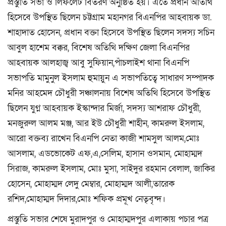
প্রস্তুতি সভা ও লিফলেট বিতরণ অনুষ্ঠিত হয়। এতে প্রধান অতিথি
হিসেবে উপস্থিত ছিলেন চট্টগ্রাম মহানগর বিএনপির আহবায়ক ডা.
শাহাদাত হোসেন, প্রধান বক্তা হিসেবে উপস্থিত ছিলেন সদস্য সচিন
আবুল হাশেম বক্কর, বিশেষ অতিথি দক্ষিণ জেলা বিএনপির
আহবায়ক আলহাজ্ব আবু সুফিয়ান,পাঁচলাইশ থানা বিএনপি
সভাপতি মামুনুল ইসলাম হুমায়ুন এ সভাপতিত্বে সাধারণ সম্পাদক
মনির আহমেদ চৌধুরী সঞ্চালনায় বিশেষ অতিথি হিসেবে উপস্থিত
ছিলেন যুগ্ন আহবায়ক ইস্কান্দার মির্জা, সদস্য আশরাফ চৌধুরী,
মনজুরুল আলম মঞ্জ, আর ইউ চৌধুরী শাহীন, কামরুল ইসলাম,
আরো বক্তব্য রাখেন বিএনপি নেতা কাজী শামসুল আলম,মোঃ
আসলাম, এডভোকেট এফ,এ,সেলিম, হাসান ওসমান, মোহাম্মদ
সিরাজ, কামরুল ইসলাম, মোঃ মুসা, সাইদুর রহমান বেলাল, জাকির
হোসেন, মোহাম্মদ লেদু মেম্বার, মোহাম্মদ আলী,তারেক
রশিদ,মোহাম্মদ দিদার,মোঃ শফিক প্রমূখ নেতৃবৃন্দ।
প্রস্তুতি সভার শেষে মুরাদপুর ও মোহাম্মদপুর এলাকায় পচার পত্র