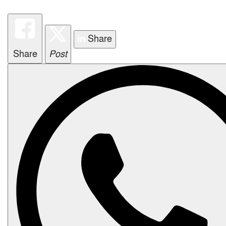
i
o
n
Share
Share
Post