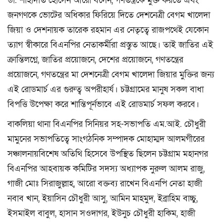
ডা. শাহাদাত হোসেন আরো বলেন, গণতন্ত্রকে মুক্ত করতে এবং
জনগণকে ভোটের অধিকার ফিরিয়ে দিতে দেশনেত্রী বেগম খালেদা
জিয়া ও দেশনায়ক তারেক রহমান এর নেতৃত্বে রাজপথেই যেকোন
ত্যাগ স্বীকারে বিএনপির নেতাকর্মীরা প্রস্তুত আছে। তাই জাতির এই
ক্রান্তিলগ্নে, জাতির প্রয়োজনে, দেশের প্রয়োজনে, গণতন্ত্রের
প্রয়োজনে, গণতন্ত্রের মা দেশনেত্রী বেগম খালেদা জিয়ার মুক্তির জন্য
এই রোডমার্চ এর গুরুত্ব অপরীহার্য। চট্টগ্রামের মানুষ সকল বাধা
বিপত্তি উপেক্ষা করে শান্তিপূর্নভাবে এই রোডমার্চ সফল করবে।
বাকলিয়া থানা বিএনপির সিনিয়র সহ-সভাপতি এম.আই. চৌধুরী
মামুনের সভাপতিত্বে সাংগঠনিক সম্পাদক মোহাম্মদ আলমগীরের
সঞ্চালনায়বিশেষ অতিথি হিসেবে উপস্থিত ছিলেন চট্টগ্রাম মহানগর
বিএনপির আহবায়ক কমিটির সদস্য অধ্যাপক নুরুল আলম রাজু,
গাজী মোঃ সিরাজুল্লাহ, আরো বক্তব্য রাখেন বিএনপি নেতা হাজী
নবাব খান, ইয়াসিন চৌধুরী আসু, আমিন মাহমুদ, ইব্রাহিম বাচ্চু,
ইসমাইল বাবুল, হাসান সওদাগর, ইউনুচ চৌধুরী হাকিম, হাজী