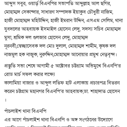
আব্দুস সবুর, ওয়ার্ড় বিএনপির সভাপতি আব্দুল্লাহ আল ছগির,
মোহাম্মদ সেকান্দার, সাধারণ সম্পাদক ইয়াকুব চৌধুরী নাজিম,
হাজী মোহাম্মদ মহিউদ্দিন, হাজী ইমরান উদ্দিন, এসএম সেলিম, থানা
যুবদলের আহবায়ক ইসমাইল হোসেন লেদু, সদস্য সচিব মোহাম্মদ
মুসা, শ্রমিক দল গুলজার হোসেন লেদু, মোহাম্মদ
নূরনবী,স্বেচ্ছাসেবক দল মোঃ দুলাল, মোহাম্মদ শামীম, কৃষক দল
নাজমুল হক নাজুক, নুরুদ্দিন,মোহাম্মদ আনোয়ার প্রমুখ নেতৃবৃন্দ।
প্রস্তুতি সভা শেষে আগামী ৫ অক্টোবর চট্টগ্রাম অভিমুখে বিএনপি’র
রোড মার্চ সফল করার লক্ষ্যে
কালামিয়া বাজার ও আব্দুল লতিফ হাট এলাকায় প্রচারপত্র বিতরন
করেন চট্টগ্রাম মহানগর বিএনপি’র আহবায়ক,ডা. শাহাদাত হোসেন
।
পাঁচলাইশ থানা বিএনপি
এর আগে পাঁচলাইশ থানা বিএনপি ও অঙ্গ সংগঠনের উদ্যোগে