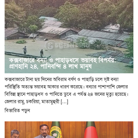
কক্সবাজারে বন্যা ও পাহাড়ধসে ভয়াবহ বিপর্যয়:
প্রাণহানি ২৪, পানিবন্দি ৪ লাখ মানুষ
কক্সবাজারে টানা ছয় দিনের অবিরাম বর্ষণ ও পাহাড়ি ঢলে সৃষ্ট বন্যা
পরিস্থিতি অত্যন্ত ভয়াবহ আকার ধারণ করেছে। বন্যার পাশাপাশি জেলার
বিভিন্ন স্থানে পাহাড়ধস ও পানিতে ডুবে এ পর্যন্ত ২৪ জনের মৃত্যু হয়েছে।
জেলার রামু, চকরিয়া, মাতামুহুরী […]
বিস্তারিত পড়ুন