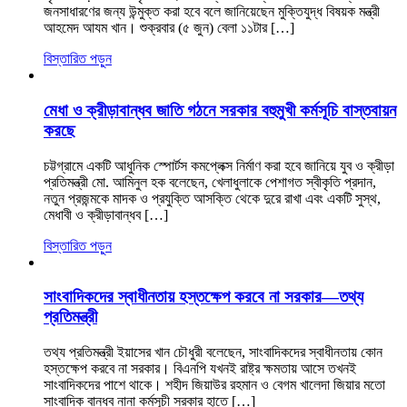
জনসাধারণের জন্য উন্মুক্ত করা হবে বলে জানিয়েছেন মুক্তিযুদ্ধ বিষয়ক মন্ত্রী
আহমেদ আযম খান। শুক্রবার (৫ জুন) বেলা ১১টার […]
বিস্তারিত পড়ুন
মেধা ও ক্রীড়াবান্ধব জাতি গঠনে সরকার বহুমুখী কর্মসূচি বাস্তবায়ন
করছে
চট্টগ্রামে একটি আধুনিক স্পোর্টস কমপ্লেক্স নির্মাণ করা হবে জানিয়ে যুব ও ক্রীড়া
প্রতিমন্ত্রী মো. আমিনুল হক বলেছেন, খেলাধুলাকে পেশাগত স্বীকৃতি প্রদান,
নতুন প্রজন্মকে মাদক ও প্রযুক্তি আসক্তি থেকে দুরে রাখা এবং একটি সুস্থ,
মেধাবী ও ক্রীড়াবান্ধব […]
বিস্তারিত পড়ুন
সাংবাদিকদের স্বাধীনতায় হস্তক্ষেপ করবে না সরকার—তথ্য
প্রতিমন্ত্রী
তথ্য প্রতিমন্ত্রী ইয়াসের খান চৌধুরী বলেছেন, সাংবাদিকদের স্বাধীনতায় কোন
হস্তক্ষেপ করবে না সরকার। বিএনপি যখনই রাষ্ট্র ক্ষমতায় আসে তখনই
সাংবাদিকদের পাশে থাকে। শহীদ জিয়াউর রহমান ও বেগম খালেদা জিয়ার মতো
সাংবাদিক বান্ধব নানা কর্মসূচী সরকার হাতে […]