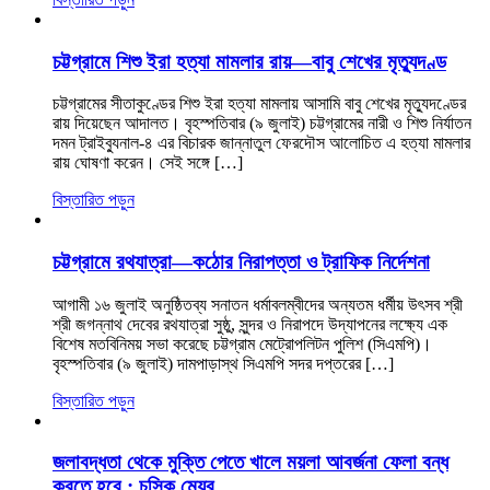
চট্টগ্রামে শিশু ইরা হত্যা মামলার রায়—বাবু শেখের মৃত্যুদণ্ড
চট্টগ্রামের সীতাকুণ্ডের শিশু ইরা হত্যা মামলায় আসামি বাবু শেখের মৃত্যুদণ্ডের
রায় দিয়েছেন আদালত। বৃহস্পতিবার (৯ জুলাই) চট্টগ্রামের নারী ও শিশু নির্যাতন
দমন ট্রাইব্যুনাল-৪ এর বিচারক জান্নাতুল ফেরদৌস আলোচিত এ হত্যা মামলার
রায় ঘোষণা করেন। সেই সঙ্গে […]
বিস্তারিত পড়ুন
চট্টগ্রামে রথযাত্রা—কঠোর নিরাপত্তা ও ট্রাফিক নির্দেশনা
আগামী ১৬ জুলাই অনুষ্ঠিতব্য সনাতন ধর্মাবলম্বীদের অন্যতম ধর্মীয় উৎসব শ্রী
শ্রী জগন্নাথ দেবের রথযাত্রা সুষ্ঠু, সুন্দর ও নিরাপদে উদ্‌যাপনের লক্ষ্যে এক
বিশেষ মতবিনিময় সভা করেছে চট্টগ্রাম মেট্রোপলিটন পুলিশ (সিএমপি)।
বৃহস্পতিবার (৯ জুলাই) দামপাড়াস্থ সিএমপি সদর দপ্তরের […]
বিস্তারিত পড়ুন
জলাবদ্ধতা থেকে মুক্তি পেতে খালে ময়লা আবর্জনা ফেলা বন্ধ
করতে হবে : চসিক মেয়র