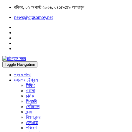
রবিবার, ০২ অগাস্ট ২০২৬, ০৪:৫৯:৪৯ অপরাহ্ন
news@ctgsomoy.net
Toggle Navigation
প্রথম পাতা
মহানগর চট্টগ্রাম
সিডিএ
ওয়াসা
চসিক
সিএমপি
মেডিকেল
বন্দর
বিমান বন্দর
রেলওয়ে
পরিবেশ