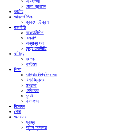
আবহাওয়া
জেলা প্রশাসন
জাতীয়
আন্তর্জাতিক
প্রবাসে চট্টগ্রাম
রাজনীতি
আওয়ামীলীগ
বিএনপি
অন্যান্য দল
ছাত্র রাজনীতি
বাণিজ্য
ব্যাংক
কাস্টমস
শিক্ষা
চট্টগ্রাম বিশ্ববিদ্যালয়
বিশ্ববিদ্যালয়
মাদরাসা
মেডিকেল
চুয়েট
ক্যাম্পাস
বিনোদন
খেলা
অন্যান্য
স্বাস্থ্য
আইন-আদালত