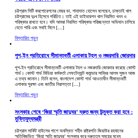
চট্টগ্রাম সিটি করপোরেশনের মেয়র ডা. শাহাদাত হোসেন বলেছেন, চাক্তাই খাল
চট্টগ্রামের দুঃখ হিসেবে পরিচিত। তাই এই ডাইভারশন খাল নিয়মিত খনন ও
পরিষ্কার রাখতে হবে। যদি আমরা নিয়মিত পরিষ্কার পরিচ্ছন্নতা অভিযান চালিয়ে
যেতে পারি এবং সবাই মিলে […]
বিস্তারিত পড়ুন
পুশ-ইন প্রতিরোধে সীমান্তবর্তী এলাকায় টহল ও নজরদারি জোরদার
পুশ-ইন প্রতিরোধে সীমান্তবর্তী এলাকায় টহল ও নজরদারি জোরদার করেছে কোস্ট
গার্ড। কোস্ট গার্ড মিডিয়া কর্মকর্তা লেফটেন্যান্ট কমান্ডার সাব্বির আলম সুজন আজ
এ তথ্য জানান। তিনি বলেন, বাংলাদেশ কোস্ট গার্ড আওতাধীন সীমান্তবর্তী
এলাকার সুরক্ষা এবং জাতীয় নিরাপত্তা […]
বিস্তারিত পড়ুন
সংস্কার শেষে ‘জিয়া স্মৃতি জাদুঘর’ দ্রুত জন্য উন্মুক্ত করা হবে :
মুক্তিযুদ্ধমন্ত্রী
চট্টগ্রাম সার্কিট হাউসের পাশে অবস্থিত শহীদ রাষ্ট্রপতি জিয়াউর রহমানের
স্মৃতিবিজড়িত ‘জিয়া স্মৃতি জাদুঘর’ সংস্কার করে দ্রুততম সময়ের মধ্যে