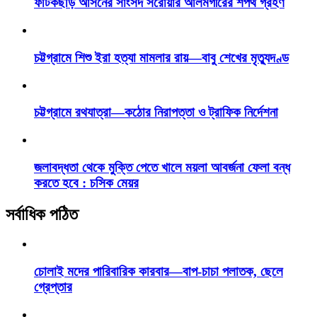
ফটিকছড়ি আসনের সাংসদ সরোয়ার আলমগীরের শপথ গ্রহণ
চট্টগ্রামে শিশু ইরা হত্যা মামলার রায়—বাবু শেখের মৃত্যুদণ্ড
চট্টগ্রামে রথযাত্রা—কঠোর নিরাপত্তা ও ট্রাফিক নির্দেশনা
জলাবদ্ধতা থেকে মুক্তি পেতে খালে ময়লা আবর্জনা ফেলা বন্ধ
করতে হবে : চসিক মেয়র
সর্বাধিক পঠিত
চোলাই মদের পারিবারিক কারবার—বাপ-চাচা পলাতক, ছেলে
গ্রেপ্তার