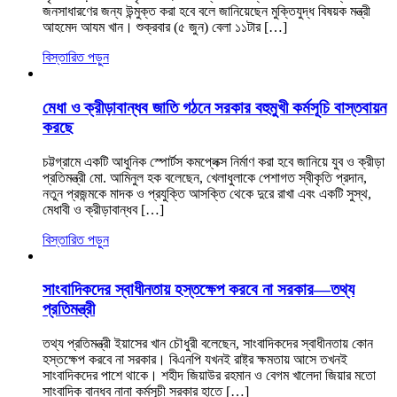
জনসাধারণের জন্য উন্মুক্ত করা হবে বলে জানিয়েছেন মুক্তিযুদ্ধ বিষয়ক মন্ত্রী
আহমেদ আযম খান। শুক্রবার (৫ জুন) বেলা ১১টার […]
বিস্তারিত পড়ুন
মেধা ও ক্রীড়াবান্ধব জাতি গঠনে সরকার বহুমুখী কর্মসূচি বাস্তবায়ন
করছে
চট্টগ্রামে একটি আধুনিক স্পোর্টস কমপ্লেক্স নির্মাণ করা হবে জানিয়ে যুব ও ক্রীড়া
প্রতিমন্ত্রী মো. আমিনুল হক বলেছেন, খেলাধুলাকে পেশাগত স্বীকৃতি প্রদান,
নতুন প্রজন্মকে মাদক ও প্রযুক্তি আসক্তি থেকে দুরে রাখা এবং একটি সুস্থ,
মেধাবী ও ক্রীড়াবান্ধব […]
বিস্তারিত পড়ুন
সাংবাদিকদের স্বাধীনতায় হস্তক্ষেপ করবে না সরকার—তথ্য
প্রতিমন্ত্রী
তথ্য প্রতিমন্ত্রী ইয়াসের খান চৌধুরী বলেছেন, সাংবাদিকদের স্বাধীনতায় কোন
হস্তক্ষেপ করবে না সরকার। বিএনপি যখনই রাষ্ট্র ক্ষমতায় আসে তখনই
সাংবাদিকদের পাশে থাকে। শহীদ জিয়াউর রহমান ও বেগম খালেদা জিয়ার মতো
সাংবাদিক বান্ধব নানা কর্মসূচী সরকার হাতে […]