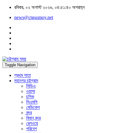
রবিবার, ০২ অগাস্ট ২০২৬, ০৪:৫১:৪০ অপরাহ্ন
news@ctgsomoy.net
Toggle Navigation
প্রথম পাতা
মহানগর চট্টগ্রাম
সিডিএ
ওয়াসা
চসিক
সিএমপি
মেডিকেল
বন্দর
বিমান বন্দর
রেলওয়ে
পরিবেশ