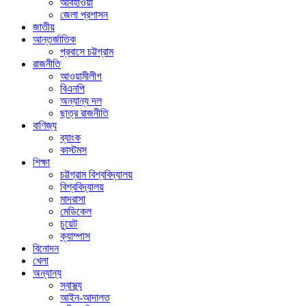
আবহাওয়া
জেলা প্রশাসন
জাতীয়
আন্তর্জাতিক
প্রবাসে চট্টগ্রাম
রাজনীতি
আওয়ামীলীগ
বিএনপি
অন্যান্য দল
ছাত্র রাজনীতি
বাণিজ্য
ব্যাংক
কাস্টমস
শিক্ষা
চট্টগ্রাম বিশ্ববিদ্যালয়
বিশ্ববিদ্যালয়
মাদরাসা
মেডিকেল
চুয়েট
ক্যাম্পাস
বিনোদন
খেলা
অন্যান্য
স্বাস্থ্য
আইন-আদালত