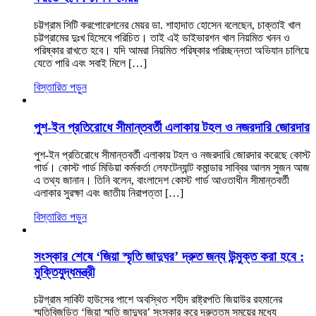
চট্টগ্রাম সিটি করপোরেশনের মেয়র ডা. শাহাদাত হোসেন বলেছেন, চাক্তাই খাল
চট্টগ্রামের দুঃখ হিসেবে পরিচিত। তাই এই ডাইভারশন খাল নিয়মিত খনন ও
পরিষ্কার রাখতে হবে। যদি আমরা নিয়মিত পরিষ্কার পরিচ্ছন্নতা অভিযান চালিয়ে
যেতে পারি এবং সবাই মিলে […]
বিস্তারিত পড়ুন
পুশ-ইন প্রতিরোধে সীমান্তবর্তী এলাকায় টহল ও নজরদারি জোরদার
পুশ-ইন প্রতিরোধে সীমান্তবর্তী এলাকায় টহল ও নজরদারি জোরদার করেছে কোস্ট
গার্ড। কোস্ট গার্ড মিডিয়া কর্মকর্তা লেফটেন্যান্ট কমান্ডার সাব্বির আলম সুজন আজ
এ তথ্য জানান। তিনি বলেন, বাংলাদেশ কোস্ট গার্ড আওতাধীন সীমান্তবর্তী
এলাকার সুরক্ষা এবং জাতীয় নিরাপত্তা […]
বিস্তারিত পড়ুন
সংস্কার শেষে ‘জিয়া স্মৃতি জাদুঘর’ দ্রুত জন্য উন্মুক্ত করা হবে :
মুক্তিযুদ্ধমন্ত্রী
চট্টগ্রাম সার্কিট হাউসের পাশে অবস্থিত শহীদ রাষ্ট্রপতি জিয়াউর রহমানের
স্মৃতিবিজড়িত ‘জিয়া স্মৃতি জাদুঘর’ সংস্কার করে দ্রুততম সময়ের মধ্যে