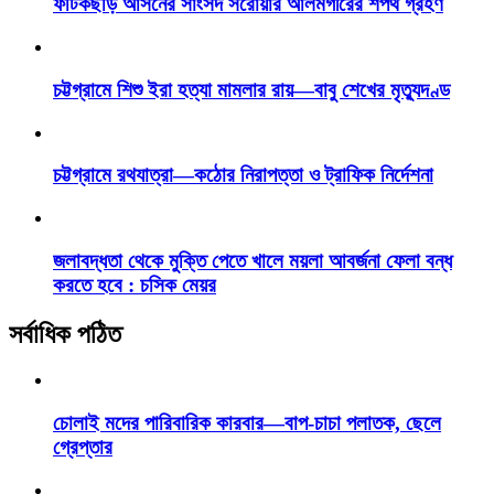
ফটিকছড়ি আসনের সাংসদ সরোয়ার আলমগীরের শপথ গ্রহণ
চট্টগ্রামে শিশু ইরা হত্যা মামলার রায়—বাবু শেখের মৃত্যুদণ্ড
চট্টগ্রামে রথযাত্রা—কঠোর নিরাপত্তা ও ট্রাফিক নির্দেশনা
জলাবদ্ধতা থেকে মুক্তি পেতে খালে ময়লা আবর্জনা ফেলা বন্ধ
করতে হবে : চসিক মেয়র
সর্বাধিক পঠিত
চোলাই মদের পারিবারিক কারবার—বাপ-চাচা পলাতক, ছেলে
গ্রেপ্তার