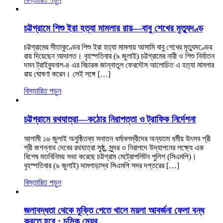
চট্টগ্রামে শিশু ইরা হত্যা মামলার রায়—বাবু শেখের মৃত্যুদণ্ড
চট্টগ্রামের সীতাকুণ্ডের শিশু ইরা হত্যা মামলায় আসামি বাবু শেখের মৃত্যুদণ্ডের
রায় দিয়েছেন আদালত। বৃহস্পতিবার (৯ জুলাই) চট্টগ্রামের নারী ও শিশু নির্যাতন
দমন ট্রাইব্যুনাল-৪ এর বিচারক জান্নাতুল ফেরদৌস আলোচিত এ হত্যা মামলার
রায় ঘোষণা করেন। সেই সঙ্গে […]
বিস্তারিত পড়ুন
চট্টগ্রামে রথযাত্রা—কঠোর নিরাপত্তা ও ট্রাফিক নির্দেশনা
আগামী ১৬ জুলাই অনুষ্ঠিতব্য সনাতন ধর্মাবলম্বীদের অন্যতম ধর্মীয় উৎসব শ্রী
শ্রী জগন্নাথ দেবের রথযাত্রা সুষ্ঠু, সুন্দর ও নিরাপদে উদ্‌যাপনের লক্ষ্যে এক
বিশেষ মতবিনিময় সভা করেছে চট্টগ্রাম মেট্রোপলিটন পুলিশ (সিএমপি)।
বৃহস্পতিবার (৯ জুলাই) দামপাড়াস্থ সিএমপি সদর দপ্তরের […]
বিস্তারিত পড়ুন
জলাবদ্ধতা থেকে মুক্তি পেতে খালে ময়লা আবর্জনা ফেলা বন্ধ
করতে হবে : চসিক মেয়র