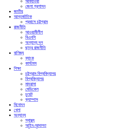
আবহাওয়া
জেলা প্রশাসন
জাতীয়
আন্তর্জাতিক
প্রবাসে চট্টগ্রাম
রাজনীতি
আওয়ামীলীগ
বিএনপি
অন্যান্য দল
ছাত্র রাজনীতি
বাণিজ্য
ব্যাংক
কাস্টমস
শিক্ষা
চট্টগ্রাম বিশ্ববিদ্যালয়
বিশ্ববিদ্যালয়
মাদরাসা
মেডিকেল
চুয়েট
ক্যাম্পাস
বিনোদন
খেলা
অন্যান্য
স্বাস্থ্য
আইন-আদালত