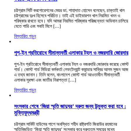
চট্টগ্রাম সিটি করপোরেশনের মেয়র ডা. শাহাদাত হোসেন বলেছেন, চাক্তাই খাল
চট্টগ্রামের দুঃখ হিসেবে পরিচিত। তাই এই ডাইভারশন খাল নিয়মিত খনন ও
পরিষ্কার রাখতে হবে। যদি আমরা নিয়মিত পরিষ্কার পরিচ্ছন্নতা অভিযান চালিয়ে
যেতে পারি এবং সবাই মিলে […]
বিস্তারিত পড়ুন
পুশ-ইন প্রতিরোধে সীমান্তবর্তী এলাকায় টহল ও নজরদারি জোরদার
পুশ-ইন প্রতিরোধে সীমান্তবর্তী এলাকায় টহল ও নজরদারি জোরদার করেছে কোস্ট
গার্ড। কোস্ট গার্ড মিডিয়া কর্মকর্তা লেফটেন্যান্ট কমান্ডার সাব্বির আলম সুজন আজ
এ তথ্য জানান। তিনি বলেন, বাংলাদেশ কোস্ট গার্ড আওতাধীন সীমান্তবর্তী
এলাকার সুরক্ষা এবং জাতীয় নিরাপত্তা […]
বিস্তারিত পড়ুন
সংস্কার শেষে ‘জিয়া স্মৃতি জাদুঘর’ দ্রুত জন্য উন্মুক্ত করা হবে :
মুক্তিযুদ্ধমন্ত্রী
চট্টগ্রাম সার্কিট হাউসের পাশে অবস্থিত শহীদ রাষ্ট্রপতি জিয়াউর রহমানের
স্মৃতিবিজড়িত ‘জিয়া স্মৃতি জাদুঘর’ সংস্কার করে দ্রুততম সময়ের মধ্যে