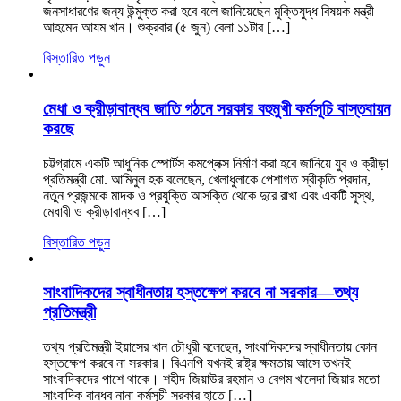
জনসাধারণের জন্য উন্মুক্ত করা হবে বলে জানিয়েছেন মুক্তিযুদ্ধ বিষয়ক মন্ত্রী
আহমেদ আযম খান। শুক্রবার (৫ জুন) বেলা ১১টার […]
বিস্তারিত পড়ুন
মেধা ও ক্রীড়াবান্ধব জাতি গঠনে সরকার বহুমুখী কর্মসূচি বাস্তবায়ন
করছে
চট্টগ্রামে একটি আধুনিক স্পোর্টস কমপ্লেক্স নির্মাণ করা হবে জানিয়ে যুব ও ক্রীড়া
প্রতিমন্ত্রী মো. আমিনুল হক বলেছেন, খেলাধুলাকে পেশাগত স্বীকৃতি প্রদান,
নতুন প্রজন্মকে মাদক ও প্রযুক্তি আসক্তি থেকে দুরে রাখা এবং একটি সুস্থ,
মেধাবী ও ক্রীড়াবান্ধব […]
বিস্তারিত পড়ুন
সাংবাদিকদের স্বাধীনতায় হস্তক্ষেপ করবে না সরকার—তথ্য
প্রতিমন্ত্রী
তথ্য প্রতিমন্ত্রী ইয়াসের খান চৌধুরী বলেছেন, সাংবাদিকদের স্বাধীনতায় কোন
হস্তক্ষেপ করবে না সরকার। বিএনপি যখনই রাষ্ট্র ক্ষমতায় আসে তখনই
সাংবাদিকদের পাশে থাকে। শহীদ জিয়াউর রহমান ও বেগম খালেদা জিয়ার মতো
সাংবাদিক বান্ধব নানা কর্মসূচী সরকার হাতে […]