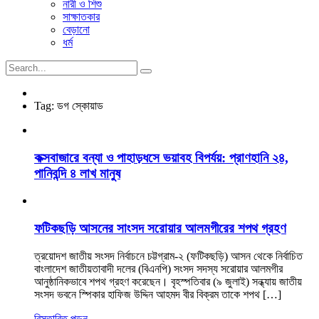
নারী ও শিশু
সাক্ষাতকার
বেড়ানো
ধর্ম
Tag:
ডগ স্কোয়াড
কক্সবাজারে বন্যা ও পাহাড়ধসে ভয়াবহ বিপর্যয়: প্রাণহানি ২৪,
পানিবন্দি ৪ লাখ মানুষ
ফটিকছড়ি আসনের সাংসদ সরোয়ার আলমগীরের শপথ গ্রহণ
ত্রয়োদশ জাতীয় সংসদ নির্বাচনে চট্টগ্রাম-২ (ফটিকছড়ি) আসন থেকে নির্বাচিত
বাংলাদেশ জাতীয়তাবাদী দলের (বিএনপি) সংসদ সদস্য সরোয়ার আলমগীর
আনুষ্ঠানিকভাবে শপথ গ্রহণ করেছেন। বৃহস্পতিবার (৯ জুলাই) সন্ধ্যায় জাতীয়
সংসদ ভবনে স্পিকার হাফিজ উদ্দিন আহমদ বীর বিক্রম তাকে শপথ […]
বিস্তারিত পড়ুন