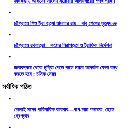
ফটিকছড়ি আসনের সাংসদ সরোয়ার আলমগীরের শপথ গ্রহণ
চট্টগ্রামে শিশু ইরা হত্যা মামলার রায়—বাবু শেখের মৃত্যুদণ্ড
চট্টগ্রামে রথযাত্রা—কঠোর নিরাপত্তা ও ট্রাফিক নির্দেশনা
জলাবদ্ধতা থেকে মুক্তি পেতে খালে ময়লা আবর্জনা ফেলা বন্ধ
করতে হবে : চসিক মেয়র
সর্বাধিক পঠিত
চোলাই মদের পারিবারিক কারবার—বাপ-চাচা পলাতক, ছেলে
গ্রেপ্তার