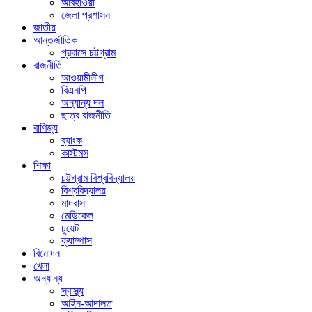
আবহাওয়া
জেলা প্রশাসন
জাতীয়
আন্তর্জাতিক
প্রবাসে চট্টগ্রাম
রাজনীতি
আওয়ামীলীগ
বিএনপি
অন্যান্য দল
ছাত্র রাজনীতি
বাণিজ্য
ব্যাংক
কাস্টমস
শিক্ষা
চট্টগ্রাম বিশ্ববিদ্যালয়
বিশ্ববিদ্যালয়
মাদরাসা
মেডিকেল
চুয়েট
ক্যাম্পাস
বিনোদন
খেলা
অন্যান্য
স্বাস্থ্য
আইন-আদালত