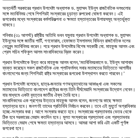
অন্তর্বর্তী সরকারের প্রধান উপদেষ্টা অধ্যাপক ড. মুহাম্মদ ইউনূস রাজনৈতিক দলগুলোর
সঙ্গে মতবিনিময় শেষে শিগগিরই সংস্কারের চূড়ান্ত রুপরেখা ঘোষণা করবেন। এই
রূপরেখার মধ্যে সংস্কারের কর্মপরিকল্পনা ও ক্ষমতা হস্তান্তরের উপায়সমূহ অন্তর্ভুক্ত
থাকবে।
শনিবার (৩১ আগস্ট) রাষ্ট্রীয় অতিথি ভবন যমুনায় প্রধান উপদেষ্টা অধ্যাপক ড. মুহাম্মদ
ইউনূসের সঙ্গে জাতীয় পার্টি, গণফোরাম, হেফাজত ইসলামসহ বিভিন্ন রাজনৈতিক দলের
নেতৃবৃন্দ মতবিনিময় করেন। পরে প্রধান উপদেষ্টার বিশেষ সহকারী মো. মাহফুজ আলম এবং
প্রেস সচিব শফিকুল আলম সাংবাদিকদের ব্রিফ করেন।
প্রধান উপদেষ্টাকে উদৃত করে মাহফুজ আলম বলেন,‘মতবিনিময়কালে ড. ইউনূস আশাবাদ
ব্যক্ত করেছেন সকল রাজনৈতিক এবং প্লাটফর্মসহ সবার মতামতের ভিত্তিতে আগামীর
বাংলাদেশের জন্য শিগগিরই রাষ্ট্র সংস্কারের রূপরেখা উপস্থাপন করতে পারবেন।’
প্রধান উপদেষ্টা বলেছেন, ছাত্র-জনতার গণঅভ্যুত্থানের আকাঙ্খা এবং সকলের
মতামতের ভিত্তিতে বাংলাদেশ রাষ্ট্রের জন্য তিনি দীর্ঘমেয়াদি সংস্কারের উদ্যোগ নেবেন।
যার মাধ্যমে একটা বৃহত্তর জাতীয় ঐক্য তৈরি হবে।
সাংবাদিকদের এক প্রশ্নের উত্তরে মাহফুজ আলম বলেন, জনগণের কাছে ক্ষমতা
হস্তান্তর হবে। জনগণই তাদের প্রতিনিধি নির্বাচন করবেন। তবে এই মুহূর্তে অগ্রাধিকার
হচ্ছে-সংস্কার করা। আগে সংস্কার করতে হবে। সংস্কারের প্রস্তাবনার ভেতর থেকে
ঠিক হবে সরকারের মেয়াদ কতদিন হবে। মূলত সংস্কারের প্রস্তাবনা এবং প্রস্তাবনার
ভিত্তিতে মেয়াদ শেষে ক্ষমতা হস্তান্তর আসবে। আমরা আশা করি এটা একটি পূর্ণাঙ্গ
রূপরেখা হবে।