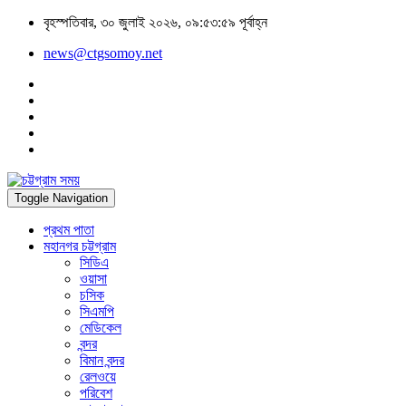
বৃহস্পতিবার, ৩০ জুলাই ২০২৬, ০৯:৫৩:৫৯ পূর্বাহ্ন
news@ctgsomoy.net
Toggle Navigation
প্রথম পাতা
মহানগর চট্টগ্রাম
সিডিএ
ওয়াসা
চসিক
সিএমপি
মেডিকেল
বন্দর
বিমান বন্দর
রেলওয়ে
পরিবেশ