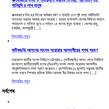
কক্সবাজারে বন্যা ও পাহাড়ধসে ভয়াবহ বিপর্যয়: প্রাণহানি ২৪,
পানিবন্দি ৪ লাখ মানুষ
কক্সবাজারে টানা ছয় দিনের অবিরাম বর্ষণ ও পাহাড়ি ঢলে সৃষ্ট বন্যা পরিস্থিতি
অত্যন্ত ভয়াবহ আকার ধারণ করেছে। বন্যার পাশাপাশি জেলার বিভিন্ন স্থানে
পাহাড়ধস ও পানিতে ডুবে এ পর্যন্ত ২৪ জনের মৃত্যু হয়েছে। জেলার রামু,
চকরিয়া, মাতামুহুরী […]
বিস্তারিত পড়ুন
ফটিকছড়ি আসনের সাংসদ সরোয়ার আলমগীরের শপথ গ্রহণ
ত্রয়োদশ জাতীয় সংসদ নির্বাচনে চট্টগ্রাম-২ (ফটিকছড়ি) আসন থেকে নির্বাচিত
বাংলাদেশ জাতীয়তাবাদী দলের (বিএনপি) সংসদ সদস্য সরোয়ার আলমগীর
আনুষ্ঠানিকভাবে শপথ গ্রহণ করেছেন। বৃহস্পতিবার (৯ জুলাই) সন্ধ্যায় জাতীয়
সংসদ ভবনে স্পিকার হাফিজ উদ্দিন আহমদ বীর বিক্রম তাকে শপথ […]
বিস্তারিত পড়ুন
সর্বশেষ