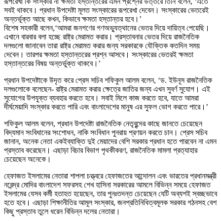
রূপরেখা কি সংস্কার না ক্ষমতা হস্তান্তরের এমন প্রশ্নের উত্তরে তিনি বলেন, ‘এতে
সবই থাকবে। প্রধান উপদেষ্টা মূলত সংস্কারের রূপরেখা দেবেন। সংস্কারের ভেতরেই
অন্তর্ভূক্ত আছে কখন, কিভাবে ক্ষমতা হস্তান্তর হবে।’
বিশেষ সহকারী বলেন,‘আমরা জনগণের গণঅভ্যুত্থানের ভেতর দিয়ে দায়িত্ব পেয়েছি।
এখানে বারবার বলা হচ্ছে রাষ্ট্র মেরামত করার। প্রস্তাবনার ভেতর দিয়ে রাজনৈতিক
দলগুলো জানাবেন তারা রাষ্ট্র মেরামত করার জন্য সরকারকে যৌক্তিক কতদিন সময়
দেবেন। তারপর ক্ষমতা হস্তান্তরের প্রশ্ন আসবে। সংস্কারের ভেতরই ক্ষমতা
হস্তান্তরের বিষয় অন্তর্ভুক্ত থাকবে।’
প্রধান উপদেষ্টাকে উদৃত করে প্রেস সচিব শফিকুল আলম বলেন, ‘ড. ইউনূস রাজনৈতিক
দলগুলোকে বলেছেন- রাষ্ট্র মেরামত করার ক্ষেত্রে জাতির জন্য এখন সুবর্ণ সুযোগ। এই
সুযোগের উপযুক্ত ব্যবহার করতে হবে। সবাই মিলে কাজ করতে হবে, যাতে আমরা
দীর্ঘমেয়াদি সংস্কার করতে পারি এবং বাংলাদেশের মানুষ এর সুফল ভোগ করতে পারে।’
শফিকুল আলম বলেন, প্রধান উপদেষ্টা রাজনৈতিক নেতৃবৃন্দের কাছে জানতে চেয়েছেন
বিদ্যমান সংবিধানের সংশোধন, নাকি সংবিধান পুনরায় প্রণয়ন করতে চান। প্রেস সচিব
জানান, অনেক নেতা একইব্যাক্তি দুই মেয়াদের বেশি সরকার প্রধান হতে পারবেন না এমন
প্রস্তাব করেছেন। এছাড়া বিচার বিভাগ পৃথকীকরণ, রাজনৈতিক মামলা প্রত্যাহার
চেয়েছেন অনেকে।
হেফাজত ইসলামের নেতারা শাপলা চত্ত্বরে হেফাজতের আন্দোলন এবং ভারতের প্রধানমন্ত্রী
নরেন্দ্র মোদির বাংলাদেশ সফরসহ শেখ হাসিনা সরকারের আমলে বিভিন্ন সময়ে হেফাজত
ইসলামের যেসব কর্মী হতাহত হয়েছেন, তার পুনঃতদন্ত চেয়েছেন যেটি অব্যশই স্বচ্ছভাবে
হতে হবে। এছাড়া শিক্ষানীতির আমূল সংস্কার, জনপ্রতিনিধিত্বমূলক সরকার গঠনসহ বেশ
কিছু প্রস্তাব তুলে ধরেন বিভিন্ন দলের নেতারা।