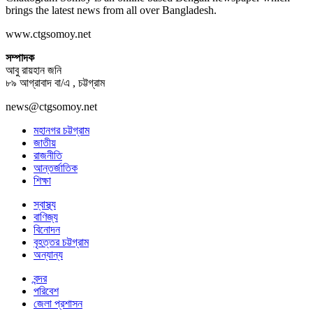
brings the latest news from all over Bangladesh.
www.ctgsomoy.net
সম্পাদক
আবু রায়হান জনি
৮৯ আগ্রাবাদ বা/এ , চট্টগ্রাম
news@ctgsomoy.net
মহানগর চট্টগ্রাম
জাতীয়
রাজনীতি
আন্তর্জাতিক
শিক্ষা
স্বাস্থ্য
বাণিজ্য
বিনোদন
বৃহত্তর চট্টগ্রাম
অন্যান্য
বন্দর
পরিবেশ
জেলা প্রশাসন