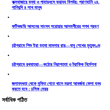
কক্সবাজারে বন্যা ও পাহাড়ধসে ভয়াবহ বিপর্যয়: প্রাণহানি ২৪,
পানিবন্দি ৪ লাখ মানুষ
ফটিকছড়ি আসনের সাংসদ সরোয়ার আলমগীরের শপথ গ্রহণ
চট্টগ্রামে শিশু ইরা হত্যা মামলার রায়—বাবু শেখের মৃত্যুদণ্ড
চট্টগ্রামে রথযাত্রা—কঠোর নিরাপত্তা ও ট্রাফিক নির্দেশনা
জলাবদ্ধতা থেকে মুক্তি পেতে খালে ময়লা আবর্জনা ফেলা বন্ধ
করতে হবে : চসিক মেয়র
সর্বাধিক পঠিত