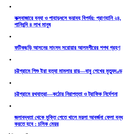
কক্সবাজারে বন্যা ও পাহাড়ধসে ভয়াবহ বিপর্যয়: প্রাণহানি ২৪,
পানিবন্দি ৪ লাখ মানুষ
ফটিকছড়ি আসনের সাংসদ সরোয়ার আলমগীরের শপথ গ্রহণ
চট্টগ্রামে শিশু ইরা হত্যা মামলার রায়—বাবু শেখের মৃত্যুদণ্ড
চট্টগ্রামে রথযাত্রা—কঠোর নিরাপত্তা ও ট্রাফিক নির্দেশনা
জলাবদ্ধতা থেকে মুক্তি পেতে খালে ময়লা আবর্জনা ফেলা বন্ধ
করতে হবে : চসিক মেয়র