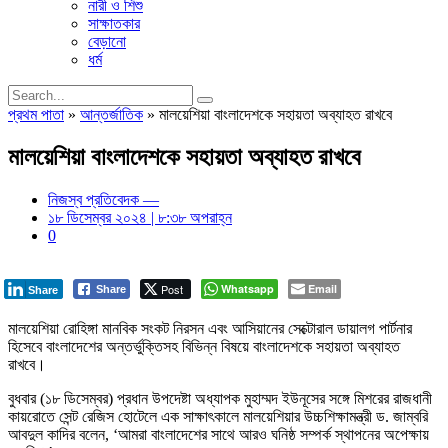
নারী ও শিশু
সাক্ষাতকার
বেড়ানো
ধর্ম
প্রথম পাতা
»
আন্তর্জাতিক
»
মালয়েশিয়া বাংলাদেশকে সহায়তা অব্যাহত রাখবে
মালয়েশিয়া বাংলাদেশকে সহায়তা অব্যাহত রাখবে
নিজস্ব প্রতিবেদক —
১৮ ডিসেম্বর ২০২৪ | ৮:৩৮ অপরাহ্ন
0
Post
Whatsapp
Email
Share
Share
মালয়েশিয়া রোহিঙ্গা মানবিক সংকট নিরসন এবং আসিয়ানের সেক্টোরাল ডায়ালগ পার্টনার
হিসেবে বাংলাদেশের অন্তর্ভুক্তিসহ বিভিন্ন বিষয়ে বাংলাদেশকে সহায়তা অব্যাহত
রাখবে।
বুধবার (১৮ ডিসেম্বর) প্রধান উপদেষ্টা অধ্যাপক মুহাম্মদ ইউনূসের সঙ্গে মিশরের রাজধানী
কায়রোতে সেন্ট রেজিস হোটেলে এক সাক্ষাৎকালে মালয়েশিয়ার উচ্চশিক্ষামন্ত্রী ড. জাম্বরি
আবদুল কাদির বলেন, ‘আমরা বাংলাদেশের সাথে আরও ঘনিষ্ঠ সম্পর্ক স্থাপনের অপেক্ষায়