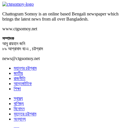
Chattogram Somoy is an online based Bengali newspaper which
brings the latest news from all over Bangladesh.
www.ctgsomoy.net
সম্পাদক
আবু রায়হান জনি
৮৯ আগ্রাবাদ বা/এ , চট্টগ্রাম
news@ctgsomoy.net
মহানগর চট্টগ্রাম
জাতীয়
রাজনীতি
আন্তর্জাতিক
শিক্ষা
স্বাস্থ্য
বাণিজ্য
বিনোদন
বৃহত্তর চট্টগ্রাম
অন্যান্য