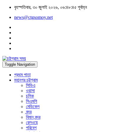
বৃহস্পতিবার, ৩০ জুলাই ২০২৬, ০৬:৪৮:৪৫ পূর্বাহ্ন
news@ctgsomoy.net
Toggle Navigation
প্রথম পাতা
মহানগর চট্টগ্রাম
সিডিএ
ওয়াসা
চসিক
সিএমপি
মেডিকেল
বন্দর
বিমান বন্দর
রেলওয়ে
পরিবেশ