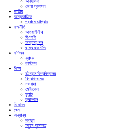
আবহাওয়া
জেলা প্রশাসন
জাতীয়
আন্তর্জাতিক
প্রবাসে চট্টগ্রাম
রাজনীতি
আওয়ামীলীগ
বিএনপি
অন্যান্য দল
ছাত্র রাজনীতি
বাণিজ্য
ব্যাংক
কাস্টমস
শিক্ষা
চট্টগ্রাম বিশ্ববিদ্যালয়
বিশ্ববিদ্যালয়
মাদরাসা
মেডিকেল
চুয়েট
ক্যাম্পাস
বিনোদন
খেলা
অন্যান্য
স্বাস্থ্য
আইন-আদালত