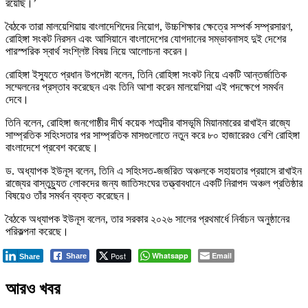
রয়েছি।’
বৈঠকে তারা মালয়েশিয়ায় বাংলাদেশিদের নিয়োগ, উচ্চশিক্ষার ক্ষেত্রে সম্পর্ক সম্প্রসারণ,
রোহিঙ্গা সংকট নিরসন এবং আসিয়ানে বাংলাদেশের যোগদানের সম্ভাবনাসহ দুই দেশের
পারস্পরিক স্বার্থ সংশ্লিষ্ট বিষয় নিয়ে আলোচনা করেন।
রোহিঙ্গা ইস্যুতে প্রধান উপদেষ্টা বলেন, তিনি রোহিঙ্গা সংকট নিয়ে একটি আন্তর্জাতিক
সম্মেলনের প্রস্তাব করেছেন এবং তিনি আশা করেন মালয়েশিয়া এই পদক্ষেপে সমর্থন
দেবে।
তিনি বলেন, রোহিঙ্গা জনগোষ্ঠীর দীর্ঘ কয়েক শতাব্দীর বাসভূমি মিয়ানমারের রাখাইন রাজ্যে
সাম্প্রতিক সহিংসতার পর সাম্প্রতিক মাসগুলোতে নতুন করে ৮০ হাজারেরও বেশি রোহিঙ্গা
বাংলাদেশে প্রবেশ করেছে।
ড. অধ্যাপক ইউনূস বলেন, তিনি এ সহিংসত-জর্জরিত অঞ্চলকে সহায়তার প্রয়াসে রাখাইন
রাজ্যের বাস্তুচ্যুত লোকদের জন্য জাতিসংঘের তত্ত্বাবধানে একটি নিরাপদ অঞ্চল প্রতিষ্ঠার
বিষয়েও তাঁর সমর্থন ব্যক্ত করেছেন।
বৈঠকে অধ্যাপক ইউনূস বলেন, তার সরকার ২০২৬ সালের প্রথমার্ধে নির্বাচন অনুষ্ঠানের
পরিকল্পনা করেছে।
Post
Whatsapp
Email
Share
Share
আরও খবর