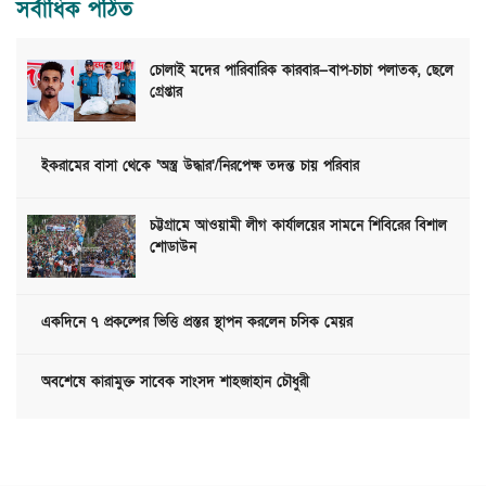
সর্বাধিক পঠিত
চোলাই মদের পারিবারিক কারবার—বাপ-চাচা পলাতক, ছেলে
গ্রেপ্তার
ইকরামের বাসা থেকে ‘অস্ত্র উদ্ধার’/নিরপেক্ষ তদন্ত চায় পরিবার
চট্টগ্রামে আওয়ামী লীগ কার্যালয়ের সামনে শিবিরের বিশাল
শোডাউন
একদিনে ৭ প্রকল্পের ভিত্তি প্রস্তর স্থাপন করলেন চসিক মেয়র
অবশেষে কারামুক্ত সাবেক সাংসদ শাহজাহান চৌধুরী