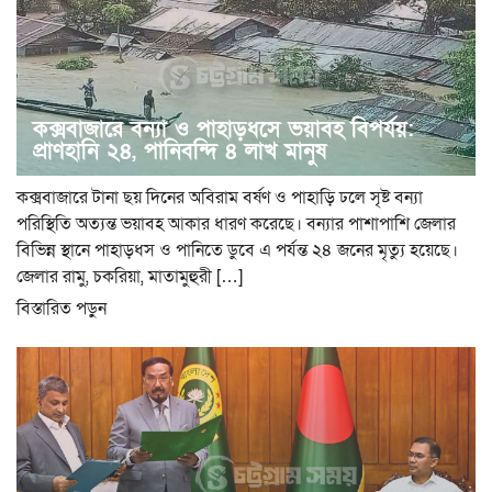
কক্সবাজারে বন্যা ও পাহাড়ধসে ভয়াবহ বিপর্যয়:
প্রাণহানি ২৪, পানিবন্দি ৪ লাখ মানুষ
কক্সবাজারে টানা ছয় দিনের অবিরাম বর্ষণ ও পাহাড়ি ঢলে সৃষ্ট বন্যা
পরিস্থিতি অত্যন্ত ভয়াবহ আকার ধারণ করেছে। বন্যার পাশাপাশি জেলার
বিভিন্ন স্থানে পাহাড়ধস ও পানিতে ডুবে এ পর্যন্ত ২৪ জনের মৃত্যু হয়েছে।
জেলার রামু, চকরিয়া, মাতামুহুরী […]
বিস্তারিত পড়ুন