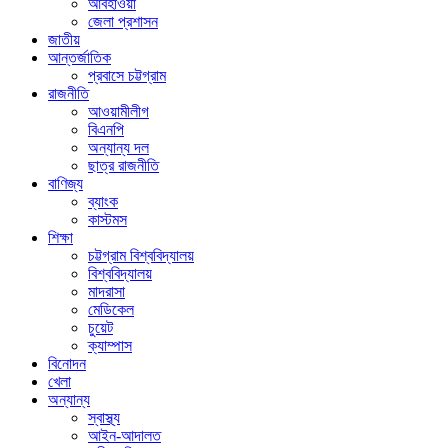
আবহাওয়া
জেলা প্রশাসন
জাতীয়
আন্তর্জাতিক
প্রবাসে চট্টগ্রাম
রাজনীতি
আওয়ামীলীগ
বিএনপি
অন্যান্য দল
ছাত্র রাজনীতি
বাণিজ্য
ব্যাংক
কাস্টমস
শিক্ষা
চট্টগ্রাম বিশ্ববিদ্যালয়
বিশ্ববিদ্যালয়
মাদরাসা
মেডিকেল
চুয়েট
ক্যাম্পাস
বিনোদন
খেলা
অন্যান্য
স্বাস্থ্য
আইন-আদালত