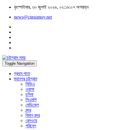
বৃহস্পতিবার, ৩০ জুলাই ২০২৬, ০২:১৯:০৭ অপরাহ্ন
news@ctgsomoy.net
Toggle Navigation
প্রথম পাতা
মহানগর চট্টগ্রাম
সিডিএ
ওয়াসা
চসিক
সিএমপি
মেডিকেল
বন্দর
বিমান বন্দর
রেলওয়ে
পরিবেশ