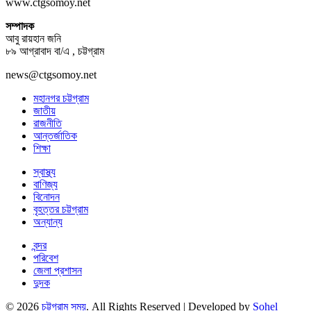
www.ctgsomoy.net
সম্পাদক
আবু রায়হান জনি
৮৯ আগ্রাবাদ বা/এ , চট্টগ্রাম
news@ctgsomoy.net
মহানগর চট্টগ্রাম
জাতীয়
রাজনীতি
আন্তর্জাতিক
শিক্ষা
স্বাস্থ্য
বাণিজ্য
বিনোদন
বৃহত্তর চট্টগ্রাম
অন্যান্য
বন্দর
পরিবেশ
জেলা প্রশাসন
দুদক
© 2026
চট্টগ্রাম সময়
. All Rights Reserved | Developed by
Sohel