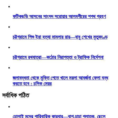
ফটিকছড়ি আসনের সাংসদ সরোয়ার আলমগীরের শপথ গ্রহণ
চট্টগ্রামে শিশু ইরা হত্যা মামলার রায়—বাবু শেখের মৃত্যুদণ্ড
চট্টগ্রামে রথযাত্রা—কঠোর নিরাপত্তা ও ট্রাফিক নির্দেশনা
জলাবদ্ধতা থেকে মুক্তি পেতে খালে ময়লা আবর্জনা ফেলা বন্ধ
করতে হবে : চসিক মেয়র
সর্বাধিক পঠিত
চোলাই মদের পারিবারিক কারবার—বাপ-চাচা পলাতক, ছেলে