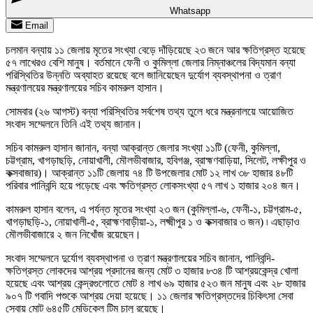
Whatsapp
Email
চলমান বন্যায় ১১ জেলায় মৃতের সংখ্যা বেড়ে দাঁড়িয়েছে ২৩ জনে আর ক্ষতিগ্রস্ত হয়েছে
৫৭ লাখেরও বেশি মানুষ। বর্তমানে ফেনী ও কুমিল্লা জেলার নিম্নাঞ্চলের বিদ্যমান বন্যা
পরিস্থিতির উন্নতি অব্যাহত রয়েছে বলে জানিয়েছেন দুর্যোগ ব্যবস্থাপনা ও ত্রাণ
মন্ত্রণালয়ের মন্ত্রণালয়ের সচিব কামরুল হাসান।
সোমবার (২৬ আগস্ট) বন্যা পরিস্থিতির সর্বশেষ তথ্য তুলে ধরে মন্ত্রনালয়ে আয়োজিত
সংবাদ সম্মেলনে তিনি এই তথ্য জানান।
সচিব কামরুল হাসান জানান, বন্যা আক্রান্ত জেলার সংখ্যা ১১টি (ফেনী, কুমিল্লা,
চট্টগ্রাম, খাগড়াছড়ি, নোয়াখালী, মৌলভীবাজার, হবিগঞ্জ, ব্রাহ্মণবাড়িয়া, সিলেট, লক্ষীপুর ও
কক্সবাজার)। আক্রান্ত ১১টি জেলায় ৭৪ টি উপজেলার মোট ১২ লাখ ৩৮ হাজার ৪৮টি
পরিবার পানিবন্দি হয়ে পড়েছে এবং ক্ষতিগ্রস্ত লোকসংখ্যা ৫৭ লাখ ১ হাজার ২০৪ জন।
কামরুল হাসান বলেন, এ পর্যন্ত মৃতের সংখ্যা ২৩ জন (কুমিল্লা-৬, ফেনী-১, চট্টগ্রাম-৫,
খাগড়াছড়ি-১, নোয়াখালী-৫, ব্রাহ্মণবাড়ীয়া-১, লক্ষ্মীপুর ১ ও কক্সবাজার ৩ জন) ৷ এছাড়াও
মৌলভীবাজারে ২ জন নিখোঁজ রয়েছেন।
সংবাদ সম্মেলনে দুর্যোগ ব্যবস্থাপনা ও ত্রাণ মন্ত্রণালয়ের সচিব জানান, পানিবন্দি-
ক্ষতিগ্রস্ত লোকদের আশ্রয় প্রদানের জন্য মোট ৩ হাজার ৮৩৪ টি আশ্রয়কেন্দ্র খোলা
হয়েছে এবং আশ্রয় কেন্দ্রগুলোতে মোট ৪ লাখ ৬৯ হাজার ৫২৩ জন মানুষ এবং ২৮ হাজার
৯০৭ টি গবাদি পশুকে আশ্রয় দেয়া হয়েছে। ১১ জেলার ক্ষতিগ্রস্তদের চিকিৎসা সেবা
সেবায় মোট ৬৪৫টি মেডিকেল টিম চালু রয়েছে।