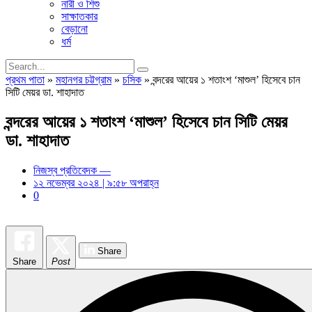
নারী ও শিশু
সাক্ষাতকার
বেড়ানো
ধর্ম
প্রথম পাতা
»
মহানগর চট্টগ্রাম
»
চসিক
»
বন্দরের আয়ের ১ শতাংশ ‘মাশুল’ হিসেবে চান
সিটি মেয়র ডা. শাহাদাত
বন্দরের আয়ের ১ শতাংশ ‘মাশুল’ হিসেবে চান সিটি মেয়র
ডা. শাহাদাত
নিজস্ব প্রতিবেদক —
১২ নভেম্বর ২০২৪ | ৯:৫৮ অপরাহ্ন
0
Share
Share
Post