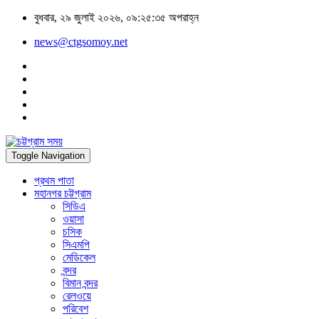
বুধবার, ২৯ জুলাই ২০২৬, ০৯:২৫:৩৫ অপরাহ্ন
news@ctgsomoy.net
Toggle Navigation
প্রথম পাতা
মহানগর চট্টগ্রাম
সিডিএ
ওয়াসা
চসিক
সিএমপি
মেডিকেল
বন্দর
বিমান বন্দর
রেলওয়ে
পরিবেশ