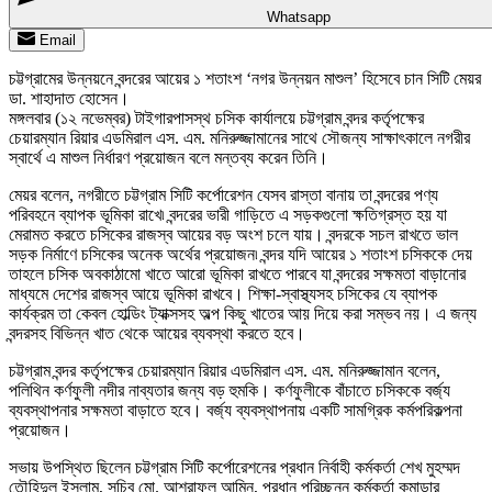
Whatsapp
Email
চট্টগ্রামের উন্নয়নে বন্দরের আয়ের ১ শতাংশ ‘নগর উন্নয়ন মাশুল’ হিসেবে চান সিটি মেয়র
ডা. শাহাদাত হোসেন।
মঙ্গলবার (১২ নভেম্বর) টাইগারপাসস্থ চসিক কার্যালয়ে চট্টগ্রাম বন্দর কর্তৃপক্ষের
চেয়ারম্যান রিয়ার এডমিরাল এস. এম. মনিরুজ্জামানের সাথে সৌজন্য সাক্ষাৎকালে নগরীর
স্বার্থে এ মাশুল নির্ধারণ প্রয়োজন বলে মন্তব্য করেন তিনি।
মেয়র বলেন, নগরীতে চট্টগ্রাম সিটি কর্পোরেশন যেসব রাস্তা বানায় তা বন্দরের পণ্য
পরিবহনে ব্যাপক ভূমিকা রাখে৷ বন্দরের ভারী গাড়িতে এ সড়কগুলো ক্ষতিগ্রস্ত হয় যা
মেরামত করতে চসিকের রাজস্ব আয়ের বড় অংশ চলে যায়। বন্দরকে সচল রাখতে ভাল
সড়ক নির্মাণে চসিকের অনেক অর্থের প্রয়োজন৷ বন্দর যদি আয়ের ১ শতাংশ চসিককে দেয়
তাহলে চসিক অবকাঠামো খাতে আরো ভূমিকা রাখতে পারবে যা বন্দরের সক্ষমতা বাড়ানোর
মাধ্যমে দেশের রাজস্ব আয়ে ভূমিকা রাখবে। শিক্ষা-স্বাস্থ্যসহ চসিকের যে ব্যাপক
কার্যক্রম তা কেবল হোল্ডিং ট্যাক্সসহ অল্প কিছু খাতের আয় দিয়ে করা সম্ভব নয়। এ জন্য
বন্দরসহ বিভিন্ন খাত থেকে আয়ের ব্যবস্থা করতে হবে।
চট্টগ্রাম বন্দর কর্তৃপক্ষের চেয়ারম্যান রিয়ার এডমিরাল এস. এম. মনিরুজ্জামান বলেন,
পলিথিন কর্ণফুলী নদীর নাব্যতার জন্য বড় হুমকি। কর্ণফুলীকে বাঁচাতে চসিককে বর্জ্য
ব্যবস্থাপনার সক্ষমতা বাড়াতে হবে। বর্জ্য ব্যবস্থাপনায় একটি সামগ্রিক কর্মপরিকল্পনা
প্রয়োজন।
সভায় উপস্থিত ছিলেন চট্টগ্রাম সিটি কর্পোরেশনের প্রধান নির্বাহী কর্মকর্তা শেখ মুহম্মদ
তৌহিদুল ইসলাম, সচিব মো. আশরাফুল আমিন, প্রধান পরিচ্ছন্ন কর্মকর্তা কমান্ডার