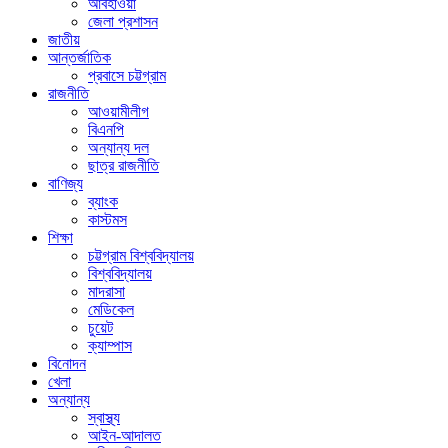
আবহাওয়া
জেলা প্রশাসন
জাতীয়
আন্তর্জাতিক
প্রবাসে চট্টগ্রাম
রাজনীতি
আওয়ামীলীগ
বিএনপি
অন্যান্য দল
ছাত্র রাজনীতি
বাণিজ্য
ব্যাংক
কাস্টমস
শিক্ষা
চট্টগ্রাম বিশ্ববিদ্যালয়
বিশ্ববিদ্যালয়
মাদরাসা
মেডিকেল
চুয়েট
ক্যাম্পাস
বিনোদন
খেলা
অন্যান্য
স্বাস্থ্য
আইন-আদালত