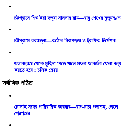
চট্টগ্রামে শিশু ইরা হত্যা মামলার রায়—বাবু শেখের মৃত্যুদণ্ড
চট্টগ্রামে রথযাত্রা—কঠোর নিরাপত্তা ও ট্রাফিক নির্দেশনা
জলাবদ্ধতা থেকে মুক্তি পেতে খালে ময়লা আবর্জনা ফেলা বন্ধ
করতে হবে : চসিক মেয়র
সর্বাধিক পঠিত
চোলাই মদের পারিবারিক কারবার—বাপ-চাচা পলাতক, ছেলে
গ্রেপ্তার