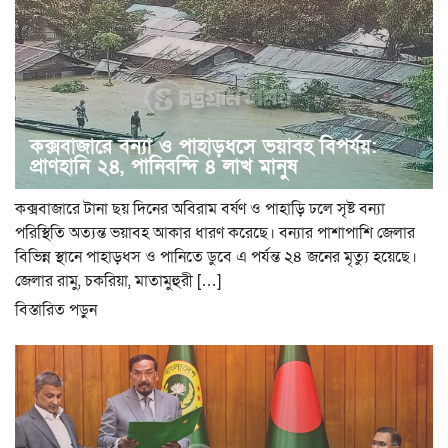
কক্সবাজারে বন্যা ও পাহাড়ধসে ভয়াবহ বিপর্যয়:
প্রাণহানি ২৪, পানিবন্দি ৪ লাখ মানুষ
কক্সবাজারে টানা ছয় দিনের অবিরাম বর্ষণ ও পাহাড়ি ঢলে সৃষ্ট বন্যা
পরিস্থিতি অত্যন্ত ভয়াবহ আকার ধারণ করেছে। বন্যার পাশাপাশি জেলার
বিভিন্ন স্থানে পাহাড়ধস ও পানিতে ডুবে এ পর্যন্ত ২৪ জনের মৃত্যু হয়েছে।
জেলার রামু, চকরিয়া, মাতামুহুরী […]
বিস্তারিত পড়ুন