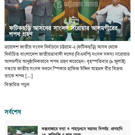
ফটিকছড়ি আসনের সাংসদ সরোয়ার আলমগীরের
শপথ গ্রহণ
ত্রয়োদশ জাতীয় সংসদ নির্বাচনে চট্টগ্রাম-২ (ফটিকছড়ি) আসন থেকে
নির্বাচিত বাংলাদেশ জাতীয়তাবাদী দলের (বিএনপি) সংসদ সদস্য সরোয়ার
আলমগীর আনুষ্ঠানিকভাবে শপথ গ্রহণ করেছেন। বৃহস্পতিবার (৯ জুলাই)
সন্ধ্যায় জাতীয় সংসদ ভবনে স্পিকার হাফিজ উদ্দিন আহমদ বীর বিক্রম
তাকে শপথ […]
বিস্তারিত পড়ুন
সর্বশেষ
কক্সবাজারে বন্যা ও পাহাড়ধসে ভয়াবহ বিপর্যয়: প্রাণহানি
২৪, পানিবন্দি ৪ লাখ মানুষ