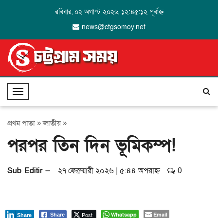
রবিবার, ০২ অগাস্ট ২০২৬, ১২:৪৫:১২ পূর্বাহ্ন
news@ctgsomoy.net
T
o
g
প্রথম পাতা
»
জাতীয়
»
g
পরপর তিন দিন ভূমিকম্প!
l
e
N
Sub Editir —
২৭ ফেব্রুয়ারী ২০২৬ | ৫:৪৪ অপরাহ্ন
0
a
v
i
g
Post
Whatsapp
Email
Share
Share