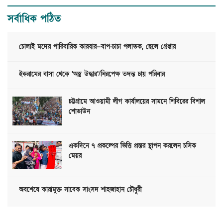
সর্বাধিক পঠিত
চোলাই মদের পারিবারিক কারবার—বাপ-চাচা পলাতক, ছেলে গ্রেপ্তার
ইকরামের বাসা থেকে ‘অস্ত্র উদ্ধার’/নিরপেক্ষ তদন্ত চায় পরিবার
চট্টগ্রামে আওয়ামী লীগ কার্যালয়ের সামনে শিবিরের বিশাল
শোডাউন
একদিনে ৭ প্রকল্পের ভিত্তি প্রস্তর স্থাপন করলেন চসিক
মেয়র
অবশেষে কারামুক্ত সাবেক সাংসদ শাহজাহান চৌধুরী