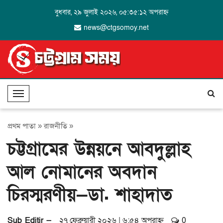
বুধবার, ২৯ জুলাই ২০২৬, ০৫:৩৫:১২ অপরাহ্ন
news@ctgsomoy.net
T
o
g
প্রথম পাতা
»
রাজনীতি
»
g
চট্টগ্রামের উন্নয়নে আবদুল্লাহ
l
e
আল নোমানের অবদান
N
a
চিরস্মরণীয়—ডা. শাহাদাত
v
i
g
Sub Editir —
২৭ ফেব্রুয়ারী ২০২৬ | ৬:৫৪ অপরাহ্ন
0