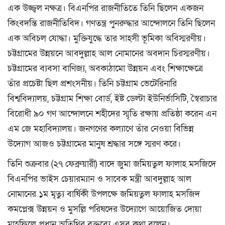
এক উজ্জ্বল নক্ষত্র। বিএনপির রাজনীতিতে তিনি ছিলেন একজন
কিংবদন্তি রাজনীতিবিদ। গণতন্ত্র পুনরুদ্ধার আন্দোলনে তিনি ছিলেন
এক অবিচল যোদ্ধা। মুক্তিযুদ্ধে তার সাহসী ভূমিকা অবিস্মরণীয়।
চট্টগ্রামের উন্নয়নে আবদুল্লাহ আল নোমানের অবদান চিরস্মরণীয়।
চট্টগ্রামের ব্যবসা বাণিজ্য, অবকাঠামো উন্নয়ন এবং শিক্ষাক্ষেত্রে
তাঁর প্রচেষ্টা ছিল প্রশংসনীয়। তিনি চট্টগ্রাম ভেটেরিনারি
বিশ্ববিদ্যালয়, চট্টগ্রাম শিক্ষা বোর্ড, ইষ্ট ডেল্টা ইউনির্ভাসিটি, স্বৈরাচার
বিরোধী ৯০ গণ আন্দোলনে শহীদের স্মৃতি রক্ষায় প্রতিষ্ঠা করেন এন
এম জে মহাবিদ্যালয়। জনগণের কল্যাণে তাঁর নেওয়া বিভিন্ন
উদ্যোগ আজও চট্টগ্রামের মানুষ শ্রদ্ধার সঙ্গে স্মরণ করে।
তিনি শুক্রবার (২৭ ফেব্রুয়ারী) বাদে জুমা জমিয়তুল ফালাহ মসজিদে
বিএনপির ভাইস চেয়ারম্যান ও সাবেক মন্ত্রী আবদুল্লাহ আল
নোমানের ১ম মৃত্যু বার্ষিকী উপলক্ষে জমিয়তুল ফালাহ মসজিদ
কমপ্লেক্স উন্নয়ন ও মুসল্লি পরিষদের উদ্যোগে আয়োজিত দোয়া
মাহফিলে প্রধান অতিথির বক্তব্যে এসব কথা বলেন।