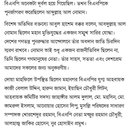
বিএনপি অনেকটা দূর্বল হয়ে গিয়েছিল। তখন বিএনপিকে
পুনর্জাগরণ করেছিলেন আব্দুল্লাহ আল নোমান।
বিশেষ অতিথির বক্তব্যে আবুল হাশেম বক্কর বলেন, আবদুল্লাহ আল
নোমান ছিলেন মহান মুক্তিযুদ্ধের একজন সম্মুখ সারির যোদ্ধা।
দেশের গণতন্ত্র পুনরুদ্ধার আন্দোলনে তাঁর অবদান জাতি চিরদিন
স্মরণ রাখবে। নোমান ভাই শুধু একজন রাজনীতিবিদ ছিলেন না,
তিনি ছিলেন গণমানুষের নেতা। তাঁর সাহস, সততা এবং দেশপ্রেম
আমাদের সকলের জন্য অনুকরণীয়।
দোয়া মাহফিলে উপস্থিত ছিলেন মহানগর বিএনপির যুগ্ম আহবায়ক
কাজী বেলাল উদ্দিন, হারুন জামান, ইয়াছিন চৌধুরী লিটন,
আহবায়ক কমিটির সদস্য জাহাঙ্গীর আলম দুলাল, মো. মহসিন, মো.
কামরুল ইসলাম, আনোয়ার হোসেন লিপু, মুসল্লি পরিষদের সাধারণ
সম্পাদক খোরশেদুর রহমান, বিএনপি নেতা মন্জুর রহমান চৌধুরী,
আলহাজ্ব জাকির হোসেন, নুর হোসাইন প্রমুখ।