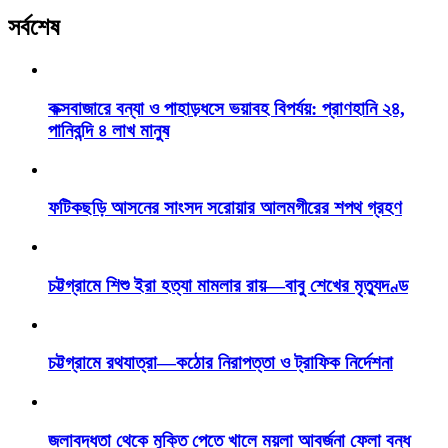
সর্বশেষ
কক্সবাজারে বন্যা ও পাহাড়ধসে ভয়াবহ বিপর্যয়: প্রাণহানি ২৪,
পানিবন্দি ৪ লাখ মানুষ
ফটিকছড়ি আসনের সাংসদ সরোয়ার আলমগীরের শপথ গ্রহণ
চট্টগ্রামে শিশু ইরা হত্যা মামলার রায়—বাবু শেখের মৃত্যুদণ্ড
চট্টগ্রামে রথযাত্রা—কঠোর নিরাপত্তা ও ট্রাফিক নির্দেশনা
জলাবদ্ধতা থেকে মুক্তি পেতে খালে ময়লা আবর্জনা ফেলা বন্ধ