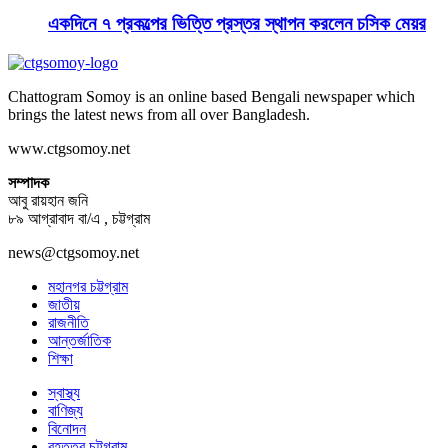
একদিনে ৭ প্রকল্পের ভিত্তি প্রস্তর স্থাপন করলেন চসিক মেয়র
Chattogram Somoy is an online based Bengali newspaper which
brings the latest news from all over Bangladesh.
www.ctgsomoy.net
সম্পাদক
আবু রায়হান জনি
৮৯ আগ্রাবাদ বা/এ , চট্টগ্রাম
news@ctgsomoy.net
মহানগর চট্টগ্রাম
জাতীয়
রাজনীতি
আন্তর্জাতিক
শিক্ষা
স্বাস্থ্য
বাণিজ্য
বিনোদন
বৃহত্তর চট্টগ্রাম