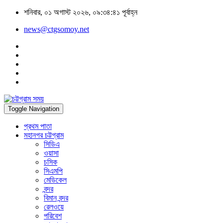
শনিবার, ০১ অগাস্ট ২০২৬, ০৯:৩৪:৪১ পূর্বাহ্ন
news@ctgsomoy.net
Toggle Navigation
প্রথম পাতা
মহানগর চট্টগ্রাম
সিডিএ
ওয়াসা
চসিক
সিএমপি
মেডিকেল
বন্দর
বিমান বন্দর
রেলওয়ে
পরিবেশ