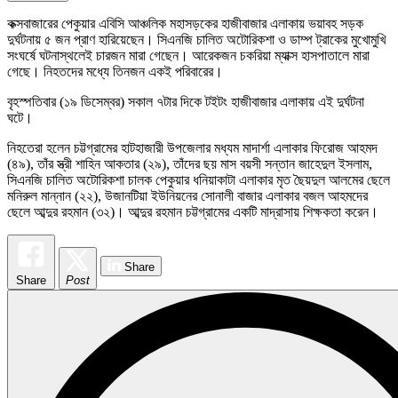
কক্সবাজারের পেকুয়ার এবিসি আঞ্চলিক মহাসড়কের হাজীবাজার এলাকায় ভয়াবহ সড়ক
দুর্ঘটনায় ৫ জন প্রাণ হারিয়েছেন। সিএনজি চালিত অটোরিকশা ও ডাম্প ট্রাকের মুখোমুখি
সংঘর্ষে ঘটনাস্থলেই চারজন মারা গেছেন। আরেকজন চকরিয়া ম্যাক্স হাসপাতালে মারা
গেছে। নিহতদের মধ্যে তিনজন একই পরিবারের।
বৃহস্পতিবার (১৯ ডিসেম্বর) সকাল ৭টার দিকে টইটং হাজীবাজার এলাকায় এই দুর্ঘটনা
ঘটে।
নিহতেরা হলেন চট্টগ্রামের হাটহাজারী উপজেলার মধ্যম মাদার্শা এলাকার ফিরোজ আহমদ
(৪৯), তাঁর স্ত্রী শাহিন আকতার (২৯), তাঁদের ছয় মাস বয়সী সন্তান জাহেদুল ইসলাম,
সিএনজি চালিত অটোরিকশা চালক পেকুয়ার ধনিয়াকাটা এলাকার মৃত ছৈয়দুল আলমের ছেলে
মনিরুল মান্নান (২২), উজানটিয়া ইউনিয়নের সোনালী বাজার এলাকার বজল আহমদের
ছেলে আব্দুর রহমান (৩২)। আব্দুর রহমান চট্টগ্রামের একটি মাদ্রাসায় শিক্ষকতা করেন।
Share
Share
Post