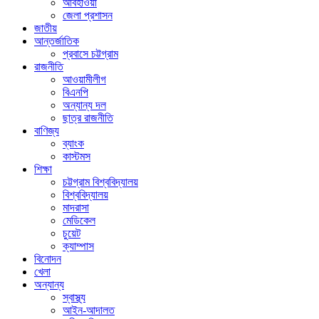
আবহাওয়া
জেলা প্রশাসন
জাতীয়
আন্তর্জাতিক
প্রবাসে চট্টগ্রাম
রাজনীতি
আওয়ামীলীগ
বিএনপি
অন্যান্য দল
ছাত্র রাজনীতি
বাণিজ্য
ব্যাংক
কাস্টমস
শিক্ষা
চট্টগ্রাম বিশ্ববিদ্যালয়
বিশ্ববিদ্যালয়
মাদরাসা
মেডিকেল
চুয়েট
ক্যাম্পাস
বিনোদন
খেলা
অন্যান্য
স্বাস্থ্য
আইন-আদালত