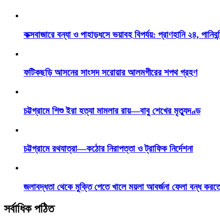
কক্সবাজারে বন্যা ও পাহাড়ধসে ভয়াবহ বিপর্যয়: প্রাণহানি ২৪, পানিবন্
ফটিকছড়ি আসনের সাংসদ সরোয়ার আলমগীরের শপথ গ্রহণ
চট্টগ্রামে শিশু ইরা হত্যা মামলার রায়—বাবু শেখের মৃত্যুদণ্ড
চট্টগ্রামে রথযাত্রা—কঠোর নিরাপত্তা ও ট্রাফিক নির্দেশনা
জলাবদ্ধতা থেকে মুক্তি পেতে খালে ময়লা আবর্জনা ফেলা বন্ধ করত
সর্বাধিক পঠিত