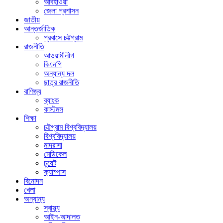
আবহাওয়া
জেলা প্রশাসন
জাতীয়
আন্তর্জাতিক
প্রবাসে চট্টগ্রাম
রাজনীতি
আওয়ামীলীগ
বিএনপি
অন্যান্য দল
ছাত্র রাজনীতি
বাণিজ্য
ব্যাংক
কাস্টমস
শিক্ষা
চট্টগ্রাম বিশ্ববিদ্যালয়
বিশ্ববিদ্যালয়
মাদরাসা
মেডিকেল
চুয়েট
ক্যাম্পাস
বিনোদন
খেলা
অন্যান্য
স্বাস্থ্য
আইন-আদালত