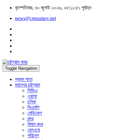
বৃহস্পতিবার, ৩০ জুলাই ২০২৬, ০৫:১১:৫১ পূর্বাহ্ন
news@ctgsomoy.net
Toggle Navigation
প্রথম পাতা
মহানগর চট্টগ্রাম
সিডিএ
ওয়াসা
চসিক
সিএমপি
মেডিকেল
বন্দর
বিমান বন্দর
রেলওয়ে
পরিবেশ