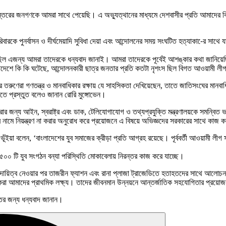
স্তরের জনগণকে আমরা সাথে পেয়েছি। এ অভ্যুত্থানের মাধ্যমে দেশবাসীর প্রতি আমাদের কি
িবারকে পুনর্বাসন ও দীর্ঘমেয়াদি সুবিধা দেয়া এবং আন্দোলনের সময় সংঘটিত হত্যাকা-ের সাথে যা
ছিল এজন্য আমরা তাদেরকে ধন্যবাদ জানাই। আমরা তাদেরকে পূর্বেই আশঙ্কার কথা জানিয়েছ
াংলাদেশে কি কি ঘটেছে, আন্দোলনকারী ছাত্র জনতার প্রতি কতটা নৃশংস ছিল বিগত আওয়ামী ল
করে তরুণেরা গণতন্ত্র ও মানবাধিকার রক্ষায় যে সাহসিকতা দেখিয়েছেন, তাতে জাতিসংঘের মা
তে প্রস্তুত বলেও জানান রোরি মুঙ্গোভেন।
র জন্য আইন, স্বরাষ্ট্র এবং ডাক, টেলিযোগাযোগ ও তথ্যপ্রযুক্তি মন্ত্রণালয়কে সমন্বিত 
 নামে নিয়ন্ত্রণ না করার অনুরোধ করে প্রয়োজনে এ বিষয়ে অভিজ্ঞদের সরকারের সাথে কাজ 
 ভূঁইয়া বলেন, ‘বাংলাদেশের যুব সমাজের ক্রীড়া প্রতি আগ্রহ রয়েছে। পূর্ববর্তী আওয়ামী লীগ সর
র ৫০০ টি যুব সংগঠন বন্যা পরিস্থিতি মোকাবেলায় নিরন্তর কাজ করে যাচ্ছে।
্রণালয়। দায়িত্ব নেওয়ার পর তাজরীন ফ্যাশন এবং রানা প্লাজা ট্রাজেডিতে হতাহতদের সাথে আল
িত করা আমাদের প্রাথমিক লক্ষ্য। তাদের জীবনমান উন্নয়নে আন্তর্জাতিক সহযোগিতার প্রয়
তের জন্য ধন্যবাদ জানান।