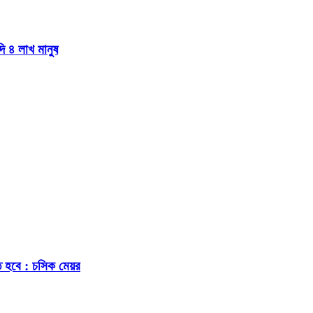
দি ৪ লাখ মানুষ
ে হবে : চসিক মেয়র