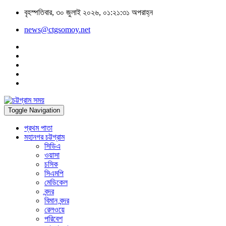
বৃহস্পতিবার, ৩০ জুলাই ২০২৬, ০১:২১:৩১ অপরাহ্ন
news@ctgsomoy.net
Toggle Navigation
প্রথম পাতা
মহানগর চট্টগ্রাম
সিডিএ
ওয়াসা
চসিক
সিএমপি
মেডিকেল
বন্দর
বিমান বন্দর
রেলওয়ে
পরিবেশ