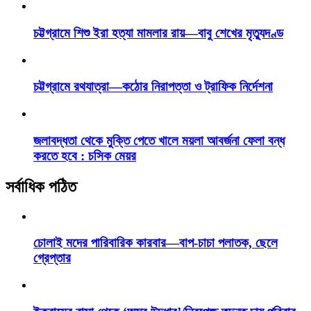
চট্টগ্রামে শিশু ইরা হত্যা মামলার রায়—বাবু শেখের মৃত্যুদণ্ড
চট্টগ্রামে রথযাত্রা—কঠোর নিরাপত্তা ও ট্রাফিক নির্দেশনা
জলাবদ্ধতা থেকে মুক্তি পেতে খালে ময়লা আবর্জনা ফেলা বন্ধ
করতে হবে : চসিক মেয়র
সর্বাধিক পঠিত
চোলাই মদের পারিবারিক কারবার—বাপ-চাচা পলাতক, ছেলে
গ্রেপ্তার