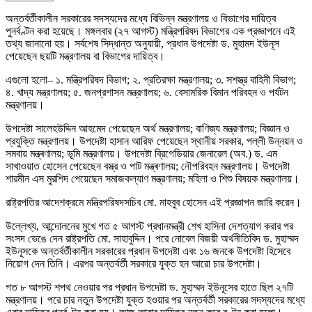
অন্তর্বর্তীকালীন সরকারের সদস্যদের মধ্যে বিভিন্ন মন্ত্রণালয় ও বিভাগের দায়িত্ব
পুনর্বণ্টন করা হয়েছে। মঙ্গলবার (২৭ আগস্ট) মন্ত্রিপরিষদ বিভাগের এক প্রজ্ঞাপনে এই
তথ্য জানানো হয়। সর্বশেষ সিদ্ধান্ত অনুযায়ী, প্রধান উপদেষ্টা ড. মুহামদ ইউনূস
পেয়েছেন ছয়টি মন্ত্রণালয় বা বিভাগের দায়িত্ব।
এগুলো হলো– ১. মন্ত্রিপরিষদ বিভাগ; ২. প্রতিরক্ষা মন্ত্রণালয়; ৩. সশস্ত্র বাহিনী বিভাগ;
৪. খাদ্য মন্ত্রণালয়; ৫. জনপ্রশাসন মন্ত্রণালয়; ৬. বেসামরিক বিমান পরিবহন ও পর্যটন
মন্ত্রণালয়।
উপদেষ্টা সালেহউদ্দিন আহমেদ পেয়েছেন অর্থ মন্ত্রণালয়; বাণিজ্য মন্ত্রণালয়; বিজ্ঞান ও
প্রযুক্তি মন্ত্রণালয়। উপদেষ্টা হাসান আরিফ পেয়েছেন স্থানীয় সরকার, পল্লী উন্নয়ন ও
সমবায় মন্ত্ৰণালয়; ভূমি মন্ত্রণালয়। উপদেষ্টা ব্রিগেডিয়ার জেনারেল (অব.) ড. এম
সাখাওয়াত হোসেন পেয়েছেন বস্ত্র ও পাট মন্ত্ৰণালয়; নৌপরিবহন মন্ত্রণালয়। উপদেষ্টা
শারমীন এস মুরশিদ পেয়েছেন সমাজকল্যাণ মন্ত্রণালয়; মহিলা ও শিশু বিষয়ক মন্ত্রণালয়।
রাষ্ট্রপতির আদেশক্রমে মন্ত্রিপরিষদসচিব মো. মাহবুব হোসেন এই প্রজ্ঞাপন জারি করেন।
উল্লেখ্য, আন্দোলনের মুখে গত ৫ আগস্ট প্রধানমন্ত্রী শেখ হাসিনা দেশত্যাগ করার পর
সংসদ ভেঙে দেন রাষ্ট্রপতি মো. সাহাবুদ্দিন। পরে নোবেল বিজয়ী অর্থনীতিবিদ ড. মুহাম্মদ
ইউনূসকে অন্তর্বর্তীকালীন সরকারের প্রধান উপদেষ্টা এবং ১৬ জনকে উপদেষ্টা হিসেবে
নিয়োগ দেন তিনি। এরপর অন্তর্বর্তী সরকারে যুক্ত হন আরো চার উপদেষ্টা।
গত ৮ আগস্ট শপথ নেওয়ার পর প্রধান উপদেষ্টা ড. মুহাম্মদ ইউনূসের হাতে ছিল ২৭টি
মন্ত্রণালয়। পরে চার নতুন উপদেষ্টা যুক্ত হওয়ার পর অন্তর্বর্তী সরকারের সদস্যদের মধ্যে