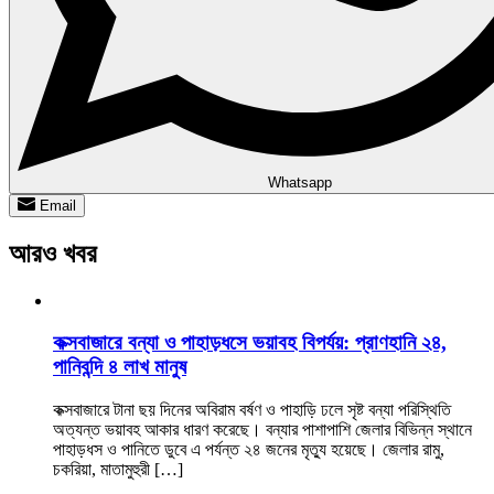
Whatsapp
Email
আরও খবর
কক্সবাজারে বন্যা ও পাহাড়ধসে ভয়াবহ বিপর্যয়: প্রাণহানি ২৪,
পানিবন্দি ৪ লাখ মানুষ
কক্সবাজারে টানা ছয় দিনের অবিরাম বর্ষণ ও পাহাড়ি ঢলে সৃষ্ট বন্যা পরিস্থিতি
অত্যন্ত ভয়াবহ আকার ধারণ করেছে। বন্যার পাশাপাশি জেলার বিভিন্ন স্থানে
পাহাড়ধস ও পানিতে ডুবে এ পর্যন্ত ২৪ জনের মৃত্যু হয়েছে। জেলার রামু,
চকরিয়া, মাতামুহুরী […]