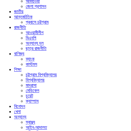
আবহাওয়া
জেলা প্রশাসন
জাতীয়
আন্তর্জাতিক
প্রবাসে চট্টগ্রাম
রাজনীতি
আওয়ামীলীগ
বিএনপি
অন্যান্য দল
ছাত্র রাজনীতি
বাণিজ্য
ব্যাংক
কাস্টমস
শিক্ষা
চট্টগ্রাম বিশ্ববিদ্যালয়
বিশ্ববিদ্যালয়
মাদরাসা
মেডিকেল
চুয়েট
ক্যাম্পাস
বিনোদন
খেলা
অন্যান্য
স্বাস্থ্য
আইন-আদালত