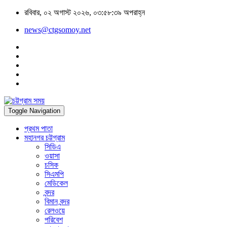
রবিবার, ০২ অগাস্ট ২০২৬, ০৩:৫৮:৩৯ অপরাহ্ন
news@ctgsomoy.net
Toggle Navigation
প্রথম পাতা
মহানগর চট্টগ্রাম
সিডিএ
ওয়াসা
চসিক
সিএমপি
মেডিকেল
বন্দর
বিমান বন্দর
রেলওয়ে
পরিবেশ