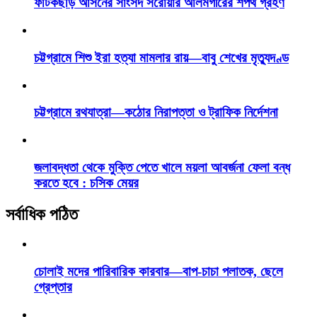
ফটিকছড়ি আসনের সাংসদ সরোয়ার আলমগীরের শপথ গ্রহণ
চট্টগ্রামে শিশু ইরা হত্যা মামলার রায়—বাবু শেখের মৃত্যুদণ্ড
চট্টগ্রামে রথযাত্রা—কঠোর নিরাপত্তা ও ট্রাফিক নির্দেশনা
জলাবদ্ধতা থেকে মুক্তি পেতে খালে ময়লা আবর্জনা ফেলা বন্ধ
করতে হবে : চসিক মেয়র
সর্বাধিক পঠিত
চোলাই মদের পারিবারিক কারবার—বাপ-চাচা পলাতক, ছেলে
গ্রেপ্তার