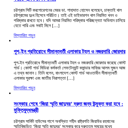
চট্টগ্রাম সিটি করপোরেশনের মেয়র ডা. শাহাদাত হোসেন বলেছেন, চাক্তাই খাল
চট্টগ্রামের দুঃখ হিসেবে পরিচিত। তাই এই ডাইভারশন খাল নিয়মিত খনন ও
পরিষ্কার রাখতে হবে। যদি আমরা নিয়মিত পরিষ্কার পরিচ্ছন্নতা অভিযান চালিয়ে
যেতে পারি এবং সবাই মিলে […]
বিস্তারিত পড়ুন
পুশ-ইন প্রতিরোধে সীমান্তবর্তী এলাকায় টহল ও নজরদারি জোরদার
পুশ-ইন প্রতিরোধে সীমান্তবর্তী এলাকায় টহল ও নজরদারি জোরদার করেছে কোস্ট
গার্ড। কোস্ট গার্ড মিডিয়া কর্মকর্তা লেফটেন্যান্ট কমান্ডার সাব্বির আলম সুজন আজ
এ তথ্য জানান। তিনি বলেন, বাংলাদেশ কোস্ট গার্ড আওতাধীন সীমান্তবর্তী
এলাকার সুরক্ষা এবং জাতীয় নিরাপত্তা […]
বিস্তারিত পড়ুন
সংস্কার শেষে ‘জিয়া স্মৃতি জাদুঘর’ দ্রুত জন্য উন্মুক্ত করা হবে :
মুক্তিযুদ্ধমন্ত্রী
চট্টগ্রাম সার্কিট হাউসের পাশে অবস্থিত শহীদ রাষ্ট্রপতি জিয়াউর রহমানের
স্মৃতিবিজড়িত ‘জিয়া স্মৃতি জাদুঘর’ সংস্কার করে দ্রুততম সময়ের মধ্যে