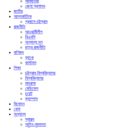
আবহাওয়া
জেলা প্রশাসন
জাতীয়
আন্তর্জাতিক
প্রবাসে চট্টগ্রাম
রাজনীতি
আওয়ামীলীগ
বিএনপি
অন্যান্য দল
ছাত্র রাজনীতি
বাণিজ্য
ব্যাংক
কাস্টমস
শিক্ষা
চট্টগ্রাম বিশ্ববিদ্যালয়
বিশ্ববিদ্যালয়
মাদরাসা
মেডিকেল
চুয়েট
ক্যাম্পাস
বিনোদন
খেলা
অন্যান্য
স্বাস্থ্য
আইন-আদালত