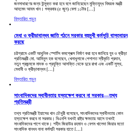
জনসাধারণের জন্য উন্মুক্ত করা হবে বলে জানিয়েছেন মুক্তিযুদ্ধ বিষয়ক মন্ত্রী
আহমেদ আযম খান। শুক্রবার (৫ জুন) বেলা ১১টার […]
বিস্তারিত পড়ুন
মেধা ও ক্রীড়াবান্ধব জাতি গঠনে সরকার বহুমুখী কর্মসূচি বাস্তবায়ন
করছে
চট্টগ্রামে একটি আধুনিক স্পোর্টস কমপ্লেক্স নির্মাণ করা হবে জানিয়ে যুব ও ক্রীড়া
প্রতিমন্ত্রী মো. আমিনুল হক বলেছেন, খেলাধুলাকে পেশাগত স্বীকৃতি প্রদান,
নতুন প্রজন্মকে মাদক ও প্রযুক্তি আসক্তি থেকে দুরে রাখা এবং একটি সুস্থ,
মেধাবী ও ক্রীড়াবান্ধব […]
বিস্তারিত পড়ুন
সাংবাদিকদের স্বাধীনতায় হস্তক্ষেপ করবে না সরকার—তথ্য
প্রতিমন্ত্রী
তথ্য প্রতিমন্ত্রী ইয়াসের খান চৌধুরী বলেছেন, সাংবাদিকদের স্বাধীনতায় কোন
হস্তক্ষেপ করবে না সরকার। বিএনপি যখনই রাষ্ট্র ক্ষমতায় আসে তখনই
সাংবাদিকদের পাশে থাকে। শহীদ জিয়াউর রহমান ও বেগম খালেদা জিয়ার মতো
সাংবাদিক বান্ধব নানা কর্মসূচী সরকার হাতে […]