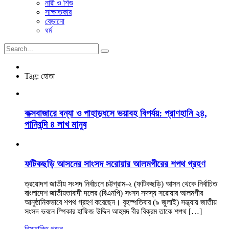
নারী ও শিশু
সাক্ষাতকার
বেড়ানো
ধর্ম
Tag:
হোতা
কক্সবাজারে বন্যা ও পাহাড়ধসে ভয়াবহ বিপর্যয়: প্রাণহানি ২৪,
পানিবন্দি ৪ লাখ মানুষ
ফটিকছড়ি আসনের সাংসদ সরোয়ার আলমগীরের শপথ গ্রহণ
ত্রয়োদশ জাতীয় সংসদ নির্বাচনে চট্টগ্রাম-২ (ফটিকছড়ি) আসন থেকে নির্বাচিত
বাংলাদেশ জাতীয়তাবাদী দলের (বিএনপি) সংসদ সদস্য সরোয়ার আলমগীর
আনুষ্ঠানিকভাবে শপথ গ্রহণ করেছেন। বৃহস্পতিবার (৯ জুলাই) সন্ধ্যায় জাতীয়
সংসদ ভবনে স্পিকার হাফিজ উদ্দিন আহমদ বীর বিক্রম তাকে শপথ […]
বিস্তারিত পড়ুন