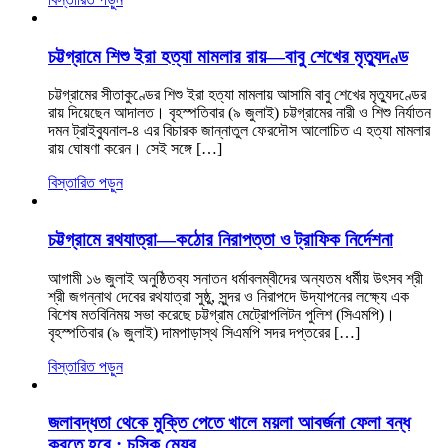
চট্টগ্রামে শিশু ইরা হত্যা মামলার রায়—বাবু শেখের মৃত্যুদণ্ড
চট্টগ্রামের সীতাকুণ্ডের শিশু ইরা হত্যা মামলায় আসামি বাবু শেখের মৃত্যুদণ্ডের
রায় দিয়েছেন আদালত। বৃহস্পতিবার (৯ জুলাই) চট্টগ্রামের নারী ও শিশু নির্যাতন
দমন ট্রাইব্যুনাল-৪ এর বিচারক জান্নাতুল ফেরদৌস আলোচিত এ হত্যা মামলার
রায় ঘোষণা করেন। সেই সঙ্গে […]
বিস্তারিত পড়ুন
চট্টগ্রামে রথযাত্রা—কঠোর নিরাপত্তা ও ট্রাফিক নির্দেশনা
আগামী ১৬ জুলাই অনুষ্ঠিতব্য সনাতন ধর্মাবলম্বীদের অন্যতম ধর্মীয় উৎসব শ্রী
শ্রী জগন্নাথ দেবের রথযাত্রা সুষ্ঠু, সুন্দর ও নিরাপদে উদ্‌যাপনের লক্ষ্যে এক
বিশেষ মতবিনিময় সভা করেছে চট্টগ্রাম মেট্রোপলিটন পুলিশ (সিএমপি)।
বৃহস্পতিবার (৯ জুলাই) দামপাড়াস্থ সিএমপি সদর দপ্তরের […]
বিস্তারিত পড়ুন
জলাবদ্ধতা থেকে মুক্তি পেতে খালে ময়লা আবর্জনা ফেলা বন্ধ
করতে হবে : চসিক মেয়র