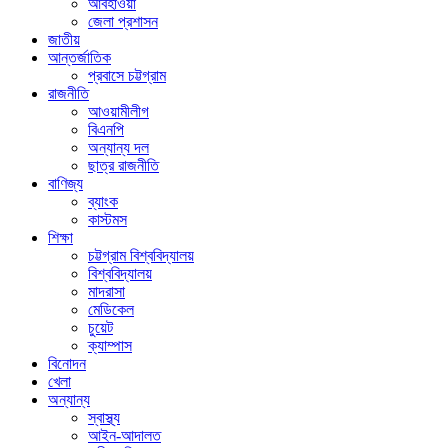
আবহাওয়া
জেলা প্রশাসন
জাতীয়
আন্তর্জাতিক
প্রবাসে চট্টগ্রাম
রাজনীতি
আওয়ামীলীগ
বিএনপি
অন্যান্য দল
ছাত্র রাজনীতি
বাণিজ্য
ব্যাংক
কাস্টমস
শিক্ষা
চট্টগ্রাম বিশ্ববিদ্যালয়
বিশ্ববিদ্যালয়
মাদরাসা
মেডিকেল
চুয়েট
ক্যাম্পাস
বিনোদন
খেলা
অন্যান্য
স্বাস্থ্য
আইন-আদালত