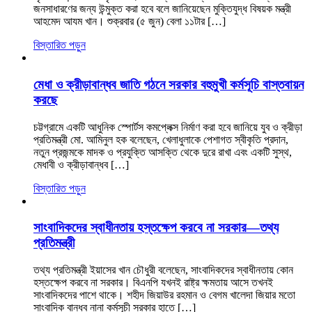
জনসাধারণের জন্য উন্মুক্ত করা হবে বলে জানিয়েছেন মুক্তিযুদ্ধ বিষয়ক মন্ত্রী
আহমেদ আযম খান। শুক্রবার (৫ জুন) বেলা ১১টার […]
বিস্তারিত পড়ুন
মেধা ও ক্রীড়াবান্ধব জাতি গঠনে সরকার বহুমুখী কর্মসূচি বাস্তবায়ন
করছে
চট্টগ্রামে একটি আধুনিক স্পোর্টস কমপ্লেক্স নির্মাণ করা হবে জানিয়ে যুব ও ক্রীড়া
প্রতিমন্ত্রী মো. আমিনুল হক বলেছেন, খেলাধুলাকে পেশাগত স্বীকৃতি প্রদান,
নতুন প্রজন্মকে মাদক ও প্রযুক্তি আসক্তি থেকে দুরে রাখা এবং একটি সুস্থ,
মেধাবী ও ক্রীড়াবান্ধব […]
বিস্তারিত পড়ুন
সাংবাদিকদের স্বাধীনতায় হস্তক্ষেপ করবে না সরকার—তথ্য
প্রতিমন্ত্রী
তথ্য প্রতিমন্ত্রী ইয়াসের খান চৌধুরী বলেছেন, সাংবাদিকদের স্বাধীনতায় কোন
হস্তক্ষেপ করবে না সরকার। বিএনপি যখনই রাষ্ট্র ক্ষমতায় আসে তখনই
সাংবাদিকদের পাশে থাকে। শহীদ জিয়াউর রহমান ও বেগম খালেদা জিয়ার মতো
সাংবাদিক বান্ধব নানা কর্মসূচী সরকার হাতে […]