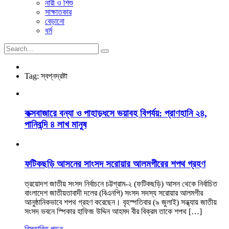
নারী ও শিশু
সাক্ষাতকার
বেড়ানো
ধর্ম
Tag:
স্বপ্নদ্রষ্টা
কক্সবাজারে বন্যা ও পাহাড়ধসে ভয়াবহ বিপর্যয়: প্রাণহানি ২৪,
পানিবন্দি ৪ লাখ মানুষ
ফটিকছড়ি আসনের সাংসদ সরোয়ার আলমগীরের শপথ গ্রহণ
ত্রয়োদশ জাতীয় সংসদ নির্বাচনে চট্টগ্রাম-২ (ফটিকছড়ি) আসন থেকে নির্বাচিত
বাংলাদেশ জাতীয়তাবাদী দলের (বিএনপি) সংসদ সদস্য সরোয়ার আলমগীর
আনুষ্ঠানিকভাবে শপথ গ্রহণ করেছেন। বৃহস্পতিবার (৯ জুলাই) সন্ধ্যায় জাতীয়
সংসদ ভবনে স্পিকার হাফিজ উদ্দিন আহমদ বীর বিক্রম তাকে শপথ […]
বিস্তারিত পড়ুন