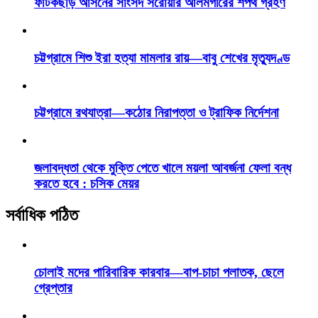
ফটিকছড়ি আসনের সাংসদ সরোয়ার আলমগীরের শপথ গ্রহণ
চট্টগ্রামে শিশু ইরা হত্যা মামলার রায়—বাবু শেখের মৃত্যুদণ্ড
চট্টগ্রামে রথযাত্রা—কঠোর নিরাপত্তা ও ট্রাফিক নির্দেশনা
জলাবদ্ধতা থেকে মুক্তি পেতে খালে ময়লা আবর্জনা ফেলা বন্ধ
করতে হবে : চসিক মেয়র
সর্বাধিক পঠিত
চোলাই মদের পারিবারিক কারবার—বাপ-চাচা পলাতক, ছেলে
গ্রেপ্তার