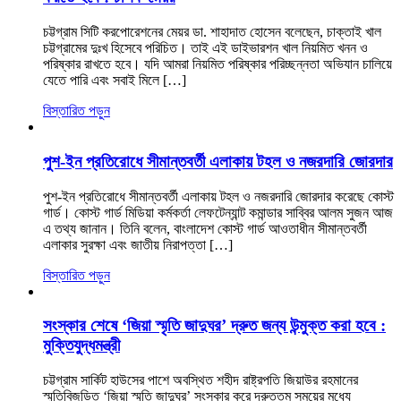
চট্টগ্রাম সিটি করপোরেশনের মেয়র ডা. শাহাদাত হোসেন বলেছেন, চাক্তাই খাল
চট্টগ্রামের দুঃখ হিসেবে পরিচিত। তাই এই ডাইভারশন খাল নিয়মিত খনন ও
পরিষ্কার রাখতে হবে। যদি আমরা নিয়মিত পরিষ্কার পরিচ্ছন্নতা অভিযান চালিয়ে
যেতে পারি এবং সবাই মিলে […]
বিস্তারিত পড়ুন
পুশ-ইন প্রতিরোধে সীমান্তবর্তী এলাকায় টহল ও নজরদারি জোরদার
পুশ-ইন প্রতিরোধে সীমান্তবর্তী এলাকায় টহল ও নজরদারি জোরদার করেছে কোস্ট
গার্ড। কোস্ট গার্ড মিডিয়া কর্মকর্তা লেফটেন্যান্ট কমান্ডার সাব্বির আলম সুজন আজ
এ তথ্য জানান। তিনি বলেন, বাংলাদেশ কোস্ট গার্ড আওতাধীন সীমান্তবর্তী
এলাকার সুরক্ষা এবং জাতীয় নিরাপত্তা […]
বিস্তারিত পড়ুন
সংস্কার শেষে ‘জিয়া স্মৃতি জাদুঘর’ দ্রুত জন্য উন্মুক্ত করা হবে :
মুক্তিযুদ্ধমন্ত্রী
চট্টগ্রাম সার্কিট হাউসের পাশে অবস্থিত শহীদ রাষ্ট্রপতি জিয়াউর রহমানের
স্মৃতিবিজড়িত ‘জিয়া স্মৃতি জাদুঘর’ সংস্কার করে দ্রুততম সময়ের মধ্যে