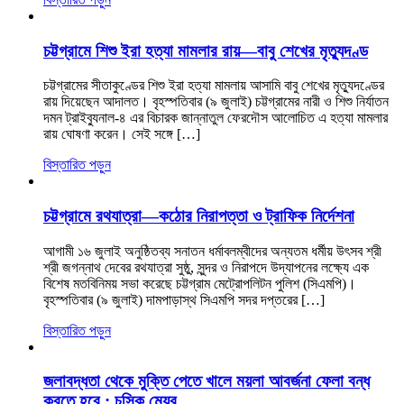
চট্টগ্রামে শিশু ইরা হত্যা মামলার রায়—বাবু শেখের মৃত্যুদণ্ড
চট্টগ্রামের সীতাকুণ্ডের শিশু ইরা হত্যা মামলায় আসামি বাবু শেখের মৃত্যুদণ্ডের
রায় দিয়েছেন আদালত। বৃহস্পতিবার (৯ জুলাই) চট্টগ্রামের নারী ও শিশু নির্যাতন
দমন ট্রাইব্যুনাল-৪ এর বিচারক জান্নাতুল ফেরদৌস আলোচিত এ হত্যা মামলার
রায় ঘোষণা করেন। সেই সঙ্গে […]
বিস্তারিত পড়ুন
চট্টগ্রামে রথযাত্রা—কঠোর নিরাপত্তা ও ট্রাফিক নির্দেশনা
আগামী ১৬ জুলাই অনুষ্ঠিতব্য সনাতন ধর্মাবলম্বীদের অন্যতম ধর্মীয় উৎসব শ্রী
শ্রী জগন্নাথ দেবের রথযাত্রা সুষ্ঠু, সুন্দর ও নিরাপদে উদ্‌যাপনের লক্ষ্যে এক
বিশেষ মতবিনিময় সভা করেছে চট্টগ্রাম মেট্রোপলিটন পুলিশ (সিএমপি)।
বৃহস্পতিবার (৯ জুলাই) দামপাড়াস্থ সিএমপি সদর দপ্তরের […]
বিস্তারিত পড়ুন
জলাবদ্ধতা থেকে মুক্তি পেতে খালে ময়লা আবর্জনা ফেলা বন্ধ
করতে হবে : চসিক মেয়র