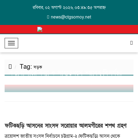
রবিবার, ০২ অগাস্ট ২০২৬, ০৩:৪৯:৩৫ অপরাহ্ন
news@ctgsomoy.net
T
o
g
Tag:
g
সড়ক
কক্সবাজারে বন্যা ও পাহাড়ধসে ভয়াবহ বিপর্যয়:
l
প্রাণহানি ২৪, পানিবন্দি ৪ লাখ মানুষ
e
N
a
v
i
g
ফটিকছড়ি আসনের সাংসদ সরোয়ার আলমগীরের শপথ গ্রহণ
a
t
ত্রয়োদশ জাতীয় সংসদ নির্বাচনে চট্টগ্রাম-২ (ফটিকছড়ি) আসন থেকে