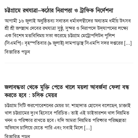
চট্টগ্রামে রথযাত্রা—কঠোর নিরাপত্তা ও ট্রাফিক নির্দেশনা
আগামী ১৬ জুলাই অনুষ্ঠিতব্য সনাতন ধর্মাবলম্বীদের অন্যতম ধর্মীয় উৎসব
শ্রী শ্রী জগন্নাথ দেবের রথযাত্রা সুষ্ঠু, সুন্দর ও নিরাপদে উদ্‌যাপনের লক্ষ্যে
এক বিশেষ মতবিনিময় সভা করেছে চট্টগ্রাম মেট্রোপলিটন পুলিশ
(সিএমপি)। বৃহস্পতিবার (৯ জুলাই) দামপাড়াস্থ সিএমপি সদর দপ্তরের […]
বিস্তারিত পড়ুন
জলাবদ্ধতা থেকে মুক্তি পেতে খালে ময়লা আবর্জনা ফেলা বন্ধ
করতে হবে : চসিক মেয়র
চট্টগ্রাম সিটি করপোরেশনের মেয়র ডা. শাহাদাত হোসেন বলেছেন, চাক্তাই
খাল চট্টগ্রামের দুঃখ হিসেবে পরিচিত। তাই এই ডাইভারশন খাল নিয়মিত
খনন ও পরিষ্কার রাখতে হবে। যদি আমরা নিয়মিত পরিষ্কার পরিচ্ছন্নতা
অভিযান চালিয়ে যেতে পারি এবং সবাই মিলে […]
বিস্তারিত পড়ুন