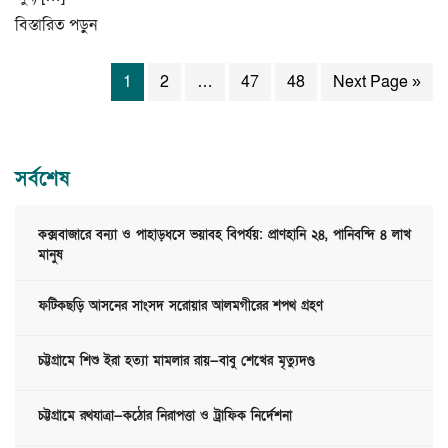
বিস্তারিত পড়ুন
1
2
…
47
48
Next Page »
সর্বশেষ
কক্সবাজারে বন্যা ও পাহাড়ধসে ভয়াবহ বিপর্যয়: প্রাণহানি ২৪, পানিবন্দি ৪ লাখ
মানুষ
ফটিকছড়ি আসনের সাংসদ সরোয়ার আলমগীরের শপথ গ্রহণ
চট্টগ্রামে শিশু ইরা হত্যা মামলার রায়—বাবু শেখের মৃত্যুদণ্ড
চট্টগ্রামে রথযাত্রা—কঠোর নিরাপত্তা ও ট্রাফিক নির্দেশনা