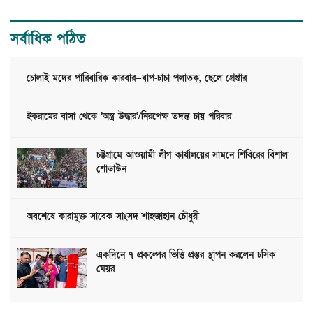
সর্বাধিক পঠিত
চোলাই মদের পারিবারিক কারবার—বাপ-চাচা পলাতক, ছেলে গ্রেপ্তার
ইকরামের বাসা থেকে ‘অস্ত্র উদ্ধার’/নিরপেক্ষ তদন্ত চায় পরিবার
চট্টগ্রামে আওয়ামী লীগ কার্যালয়ের সামনে শিবিরের বিশাল
শোডাউন
অবশেষে কারামুক্ত সাবেক সাংসদ শাহজাহান চৌধুরী
একদিনে ৭ প্রকল্পের ভিত্তি প্রস্তর স্থাপন করলেন চসিক
মেয়র