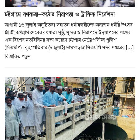
চট্টগ্রামে রথযাত্রা—কঠোর নিরাপত্তা ও ট্রাফিক নির্দেশনা
আগামী ১৬ জুলাই অনুষ্ঠিতব্য সনাতন ধর্মাবলম্বীদের অন্যতম ধর্মীয় উৎসব
শ্রী শ্রী জগন্নাথ দেবের রথযাত্রা সুষ্ঠু, সুন্দর ও নিরাপদে উদ্‌যাপনের লক্ষ্যে
এক বিশেষ মতবিনিময় সভা করেছে চট্টগ্রাম মেট্রোপলিটন পুলিশ
(সিএমপি)। বৃহস্পতিবার (৯ জুলাই) দামপাড়াস্থ সিএমপি সদর দপ্তরের […]
বিস্তারিত পড়ুন