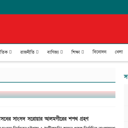
বিনোদন
খেলা
জাতিক
রাজনীতি
বাণিজ্য
শিক্ষা
স
যয়: প্রাণহানি ২৪, পানিবন্দি ৪ লাখ মানুষ
সনের সাংসদ সরোয়ার আলমগীরের শপথ গ্রহণ