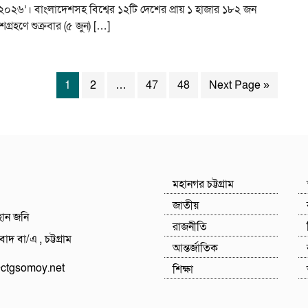
০২৬’। বাংলাদেশসহ বিশ্বের ১২টি দেশের প্রায় ১ হাজার ১৮২ জন
্রহণে শুক্রবার (৫ জুন) […]
1
2
…
47
48
Next Page »
মহানগর চট্টগ্রাম
জাতীয়
হান জনি
রাজনীতি
াদ বা/এ , চট্টগ্রাম
আন্তর্জাতিক
tgsomoy.net
শিক্ষা