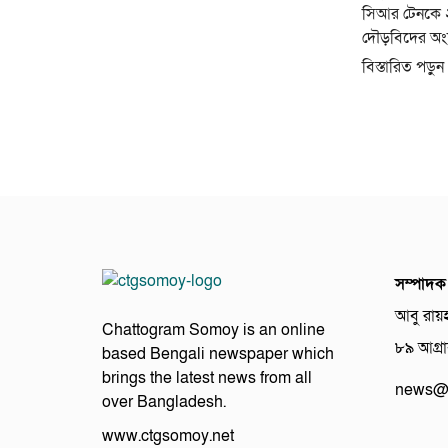
সিআর টেনকে ২
দৌড়বিদের অংশগ
বিস্তারিত পড়ুন
সম্পাদক
আবু রায়
Chattogram Somoy is an online
৮৯ আগ্রাব
based Bengali newspaper which
brings the latest news from all
news@c
over Bangladesh.
www.ctgsomoy.net