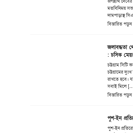
জগন্নাথ দেবের 
মতবিনিময় সভা
দামপাড়াস্থ স
বিস্তারিত পড়ুন
জলাবদ্ধতা থ
: চসিক মেয়
চট্টগ্রাম সিট
চট্টগ্রামের দ
রাখতে হবে। যদ
সবাই মিলে […
বিস্তারিত পড়ুন
পুশ-ইন প্রত
পুশ-ইন প্রতি