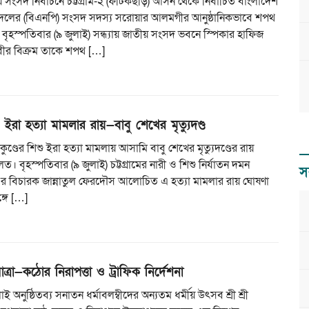
 সংসদ নির্বাচনে চট্টগ্রাম-২ (ফটিকছড়ি) আসন থেকে নির্বাচিত বাংলাদেশ
দলের (বিএনপি) সংসদ সদস্য সরোয়ার আলমগীর আনুষ্ঠানিকভাবে শপথ
 বৃহস্পতিবার (৯ জুলাই) সন্ধ্যায় জাতীয় সংসদ ভবনে স্পিকার হাফিজ
বীর বিক্রম তাকে শপথ […]
িশু ইরা হত্যা মামলার রায়—বাবু শেখের মৃত্যুদণ্ড
তাকুণ্ডের শিশু ইরা হত্যা মামলায় আসামি বাবু শেখের মৃত্যুদণ্ডের রায়
 বৃহস্পতিবার (৯ জুলাই) চট্টগ্রামের নারী ও শিশু নির্যাতন দমন
স
৪ এর বিচারক জান্নাতুল ফেরদৌস আলোচিত এ হত্যা মামলার রায় ঘোষণা
্গে […]
যাত্রা—কঠোর নিরাপত্তা ও ট্রাফিক নির্দেশনা
 অনুষ্ঠিতব্য সনাতন ধর্মাবলম্বীদের অন্যতম ধর্মীয় উৎসব শ্রী শ্রী