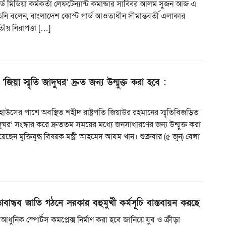
ার্ড মিডিয়া কর্মকর্তা লেফটেন্যান্ট কমান্ডার সাব্বির আলম সুজন আজ এ
িনি বলেন, বাংলাদেশ কোস্ট গার্ড আওতাধীন সীমান্তবর্তী এলাকার
তীয় নিরাপত্তা […]
‘জিয়া স্মৃতি জাদুঘর’ দ্রুত জন্য উন্মুক্ত করা হবে :
কিট হাউসের পাশে অবস্থিত শহীদ রাষ্ট্রপতি জিয়াউর রহমানের স্মৃতিবিজড়িত
াদুঘর’ সংস্কার করে দ্রুততম সময়ের মধ্যে জনসাধারণের জন্য উন্মুক্ত করা
ছেন মুক্তিযুদ্ধ বিষয়ক মন্ত্রী আহমেদ আযম খান। শুক্রবার (৫ জুন) বেলা
ড়াবান্ধব জাতি গঠনে সরকার বহুমুখী কর্মসূচি বাস্তবায়ন করছে
ি আধুনিক স্পোর্টস কমপ্লেক্স নির্মাণ করা হবে জানিয়ে যুব ও ক্রীড়া