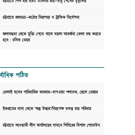
চট্টগ্রামে শিশু ইরা হত্যা মামলার রায়—বাবু শেখের মৃত্যুদণ্ড
চট্টগ্রামে রথযাত্রা—কঠোর নিরাপত্তা ও ট্রাফিক নির্দেশনা
জলাবদ্ধতা থেকে মুক্তি পেতে খালে ময়লা আবর্জনা ফেলা বন্ধ করতে
হবে : চসিক মেয়র
র্বাধিক পঠিত
চোলাই মদের পারিবারিক কারবার—বাপ-চাচা পলাতক, ছেলে গ্রেপ্তার
ইকরামের বাসা থেকে ‘অস্ত্র উদ্ধার’/নিরপেক্ষ তদন্ত চায় পরিবার
চট্টগ্রামে আওয়ামী লীগ কার্যালয়ের সামনে শিবিরের বিশাল শোডাউন