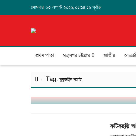
সোমবার, ০৩ অগাস্ট ২০২৬, ০১:১৪:১৬ পূর্বাহ্ন
প্রথম পাতা
জাতীয়
মহানগর চট্টগ্রাম
আন্তর্
Tag:
মুকুটহীন সম্রাট
কক্সবাজারে বন্যা ও পাহাড়ধসে ভয়াবহ বিপর্
ফটিকছড়ি আ