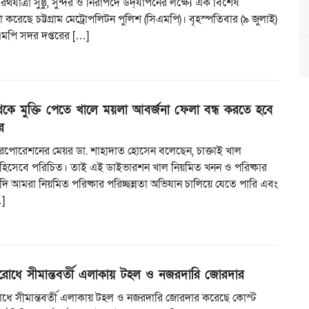
রথযাত্রা সুষ্ঠু, সুন্দর ও নিরাপদে উদ্‌যাপনের লক্ষ্যে এক বিশেষ
 করেছে চট্টগ্রাম মেট্রোপলিটন পুলিশ (সিএমপি)। বৃহস্পতিবার (৯ জুলাই)
িএমপি সদর দপ্তরের […]
েকে মুক্তি পেতে খালে ময়লা আবর্জনা ফেলা বন্ধ করতে হবে
র
ি করপোরেশনের মেয়র ডা. শাহাদাত হোসেন বলেছেন, চাক্তাই খাল
ুঃখ হিসেবে পরিচিত। তাই এই ডাইভারশন খাল নিয়মিত খনন ও পরিষ্কার
ি আমরা নিয়মিত পরিষ্কার পরিচ্ছন্নতা অভিযান চালিয়ে যেতে পারি এবং
]
িরোধে সীমান্তবর্তী এলাকায় টহল ও নজরদারি জোরদার
রোধে সীমান্তবর্তী এলাকায় টহল ও নজরদারি জোরদার করেছে কোস্ট