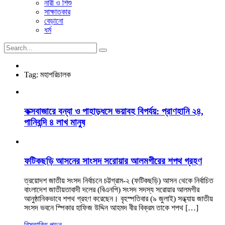
নারী ও শিশু
সাক্ষাতকার
বেড়ানো
ধর্ম
Tag:
মহাপরিচালক
কক্সবাজারে বন্যা ও পাহাড়ধসে ভয়াবহ বিপর্যয়: প্রাণহানি ২৪,
পানিবন্দি ৪ লাখ মানুষ
ফটিকছড়ি আসনের সাংসদ সরোয়ার আলমগীরের শপথ গ্রহণ
ত্রয়োদশ জাতীয় সংসদ নির্বাচনে চট্টগ্রাম-২ (ফটিকছড়ি) আসন থেকে নির্বাচিত
বাংলাদেশ জাতীয়তাবাদী দলের (বিএনপি) সংসদ সদস্য সরোয়ার আলমগীর
আনুষ্ঠানিকভাবে শপথ গ্রহণ করেছেন। বৃহস্পতিবার (৯ জুলাই) সন্ধ্যায় জাতীয়
সংসদ ভবনে স্পিকার হাফিজ উদ্দিন আহমদ বীর বিক্রম তাকে শপথ […]
বিস্তারিত পড়ুন