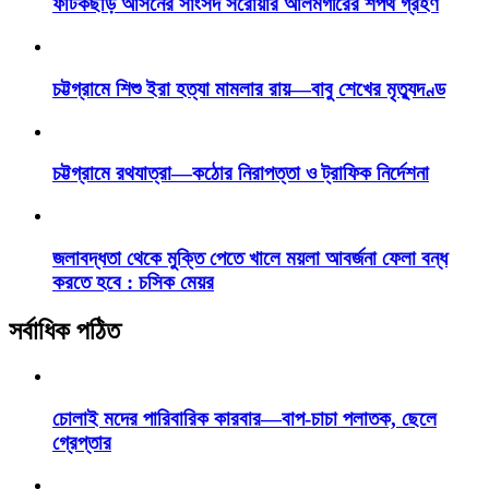
ফটিকছড়ি আসনের সাংসদ সরোয়ার আলমগীরের শপথ গ্রহণ
চট্টগ্রামে শিশু ইরা হত্যা মামলার রায়—বাবু শেখের মৃত্যুদণ্ড
চট্টগ্রামে রথযাত্রা—কঠোর নিরাপত্তা ও ট্রাফিক নির্দেশনা
জলাবদ্ধতা থেকে মুক্তি পেতে খালে ময়লা আবর্জনা ফেলা বন্ধ
করতে হবে : চসিক মেয়র
সর্বাধিক পঠিত
চোলাই মদের পারিবারিক কারবার—বাপ-চাচা পলাতক, ছেলে
গ্রেপ্তার