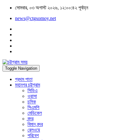
সোমবার, ০৩ অগাস্ট ২০২৬, ১২:০০:৪২ পূর্বাহ্ন
news@ctgsomoy.net
Toggle Navigation
প্রথম পাতা
মহানগর চট্টগ্রাম
সিডিএ
ওয়াসা
চসিক
সিএমপি
মেডিকেল
বন্দর
বিমান বন্দর
রেলওয়ে
পরিবেশ