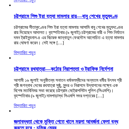
চট্টগ্রামে শিশু ইরা হত্যা মামলার রায়—বাবু শেখের মৃত্যুদণ্ড
চট্টগ্রামের সীতাকুণ্ডের শিশু ইরা হত্যা মামলায় আসামি বাবু শেখের মৃত্যুদণ্ডের
রায় দিয়েছেন আদালত। বৃহস্পতিবার (৯ জুলাই) চট্টগ্রামের নারী ও শিশু নির্যাতন
দমন ট্রাইব্যুনাল-৪ এর বিচারক জান্নাতুল ফেরদৌস আলোচিত এ হত্যা মামলার
রায় ঘোষণা করেন। সেই সঙ্গে […]
বিস্তারিত পড়ুন
চট্টগ্রামে রথযাত্রা—কঠোর নিরাপত্তা ও ট্রাফিক নির্দেশনা
আগামী ১৬ জুলাই অনুষ্ঠিতব্য সনাতন ধর্মাবলম্বীদের অন্যতম ধর্মীয় উৎসব শ্রী
শ্রী জগন্নাথ দেবের রথযাত্রা সুষ্ঠু, সুন্দর ও নিরাপদে উদ্‌যাপনের লক্ষ্যে এক
বিশেষ মতবিনিময় সভা করেছে চট্টগ্রাম মেট্রোপলিটন পুলিশ (সিএমপি)।
বৃহস্পতিবার (৯ জুলাই) দামপাড়াস্থ সিএমপি সদর দপ্তরের […]
বিস্তারিত পড়ুন
জলাবদ্ধতা থেকে মুক্তি পেতে খালে ময়লা আবর্জনা ফেলা বন্ধ
করতে হবে : চসিক মেয়র