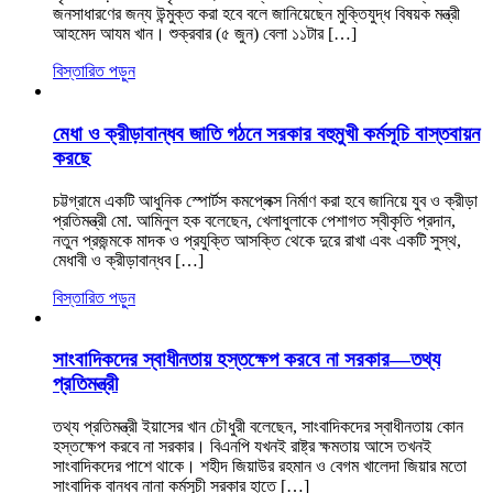
জনসাধারণের জন্য উন্মুক্ত করা হবে বলে জানিয়েছেন মুক্তিযুদ্ধ বিষয়ক মন্ত্রী
আহমেদ আযম খান। শুক্রবার (৫ জুন) বেলা ১১টার […]
বিস্তারিত পড়ুন
মেধা ও ক্রীড়াবান্ধব জাতি গঠনে সরকার বহুমুখী কর্মসূচি বাস্তবায়ন
করছে
চট্টগ্রামে একটি আধুনিক স্পোর্টস কমপ্লেক্স নির্মাণ করা হবে জানিয়ে যুব ও ক্রীড়া
প্রতিমন্ত্রী মো. আমিনুল হক বলেছেন, খেলাধুলাকে পেশাগত স্বীকৃতি প্রদান,
নতুন প্রজন্মকে মাদক ও প্রযুক্তি আসক্তি থেকে দুরে রাখা এবং একটি সুস্থ,
মেধাবী ও ক্রীড়াবান্ধব […]
বিস্তারিত পড়ুন
সাংবাদিকদের স্বাধীনতায় হস্তক্ষেপ করবে না সরকার—তথ্য
প্রতিমন্ত্রী
তথ্য প্রতিমন্ত্রী ইয়াসের খান চৌধুরী বলেছেন, সাংবাদিকদের স্বাধীনতায় কোন
হস্তক্ষেপ করবে না সরকার। বিএনপি যখনই রাষ্ট্র ক্ষমতায় আসে তখনই
সাংবাদিকদের পাশে থাকে। শহীদ জিয়াউর রহমান ও বেগম খালেদা জিয়ার মতো
সাংবাদিক বান্ধব নানা কর্মসূচী সরকার হাতে […]