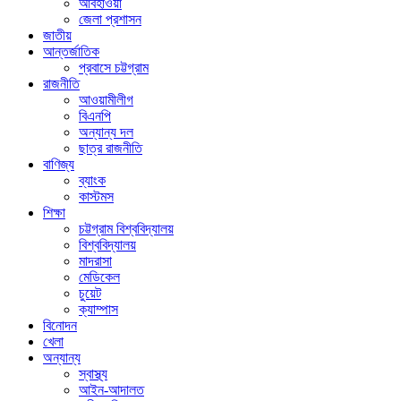
আবহাওয়া
জেলা প্রশাসন
জাতীয়
আন্তর্জাতিক
প্রবাসে চট্টগ্রাম
রাজনীতি
আওয়ামীলীগ
বিএনপি
অন্যান্য দল
ছাত্র রাজনীতি
বাণিজ্য
ব্যাংক
কাস্টমস
শিক্ষা
চট্টগ্রাম বিশ্ববিদ্যালয়
বিশ্ববিদ্যালয়
মাদরাসা
মেডিকেল
চুয়েট
ক্যাম্পাস
বিনোদন
খেলা
অন্যান্য
স্বাস্থ্য
আইন-আদালত