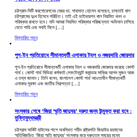
চট্টগ্রাম সিটি করপোরেশনের মেয়র ডা. শাহাদাত হোসেন বলেছেন, চাক্তাই খাল
চট্টগ্রামের দুঃখ হিসেবে পরিচিত। তাই এই ডাইভারশন খাল নিয়মিত খনন ও
পরিষ্কার রাখতে হবে। যদি আমরা নিয়মিত পরিষ্কার পরিচ্ছন্নতা অভিযান চালিয়ে
যেতে পারি এবং সবাই মিলে […]
বিস্তারিত পড়ুন
পুশ-ইন প্রতিরোধে সীমান্তবর্তী এলাকায় টহল ও নজরদারি জোরদার
পুশ-ইন প্রতিরোধে সীমান্তবর্তী এলাকায় টহল ও নজরদারি জোরদার করেছে কোস্ট
গার্ড। কোস্ট গার্ড মিডিয়া কর্মকর্তা লেফটেন্যান্ট কমান্ডার সাব্বির আলম সুজন আজ
এ তথ্য জানান। তিনি বলেন, বাংলাদেশ কোস্ট গার্ড আওতাধীন সীমান্তবর্তী
এলাকার সুরক্ষা এবং জাতীয় নিরাপত্তা […]
বিস্তারিত পড়ুন
সংস্কার শেষে ‘জিয়া স্মৃতি জাদুঘর’ দ্রুত জন্য উন্মুক্ত করা হবে :
মুক্তিযুদ্ধমন্ত্রী
চট্টগ্রাম সার্কিট হাউসের পাশে অবস্থিত শহীদ রাষ্ট্রপতি জিয়াউর রহমানের
স্মৃতিবিজড়িত ‘জিয়া স্মৃতি জাদুঘর’ সংস্কার করে দ্রুততম সময়ের মধ্যে