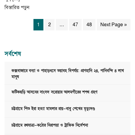
বিস্তারিত পড়ুন
1
2
…
47
48
Next Page »
সর্বশেষ
কক্সবাজারে বন্যা ও পাহাড়ধসে ভয়াবহ বিপর্যয়: প্রাণহানি ২৪, পানিবন্দি ৪ লাখ
মানুষ
ফটিকছড়ি আসনের সাংসদ সরোয়ার আলমগীরের শপথ গ্রহণ
চট্টগ্রামে শিশু ইরা হত্যা মামলার রায়—বাবু শেখের মৃত্যুদণ্ড
চট্টগ্রামে রথযাত্রা—কঠোর নিরাপত্তা ও ট্রাফিক নির্দেশনা