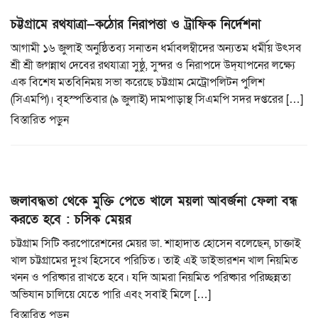
চট্টগ্রামে রথযাত্রা—কঠোর নিরাপত্তা ও ট্রাফিক নির্দেশনা
আগামী ১৬ জুলাই অনুষ্ঠিতব্য সনাতন ধর্মাবলম্বীদের অন্যতম ধর্মীয় উৎসব
শ্রী শ্রী জগন্নাথ দেবের রথযাত্রা সুষ্ঠু, সুন্দর ও নিরাপদে উদ্‌যাপনের লক্ষ্যে
এক বিশেষ মতবিনিময় সভা করেছে চট্টগ্রাম মেট্রোপলিটন পুলিশ
(সিএমপি)। বৃহস্পতিবার (৯ জুলাই) দামপাড়াস্থ সিএমপি সদর দপ্তরের […]
বিস্তারিত পড়ুন
জলাবদ্ধতা থেকে মুক্তি পেতে খালে ময়লা আবর্জনা ফেলা বন্ধ
করতে হবে : চসিক মেয়র
চট্টগ্রাম সিটি করপোরেশনের মেয়র ডা. শাহাদাত হোসেন বলেছেন, চাক্তাই
খাল চট্টগ্রামের দুঃখ হিসেবে পরিচিত। তাই এই ডাইভারশন খাল নিয়মিত
খনন ও পরিষ্কার রাখতে হবে। যদি আমরা নিয়মিত পরিষ্কার পরিচ্ছন্নতা
অভিযান চালিয়ে যেতে পারি এবং সবাই মিলে […]
বিস্তারিত পড়ুন