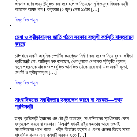
জনসাধারণের জন্য উন্মুক্ত করা হবে বলে জানিয়েছেন মুক্তিযুদ্ধ বিষয়ক মন্ত্রী
আহমেদ আযম খান। শুক্রবার (৫ জুন) বেলা ১১টার […]
বিস্তারিত পড়ুন
মেধা ও ক্রীড়াবান্ধব জাতি গঠনে সরকার বহুমুখী কর্মসূচি বাস্তবায়ন
করছে
চট্টগ্রামে একটি আধুনিক স্পোর্টস কমপ্লেক্স নির্মাণ করা হবে জানিয়ে যুব ও ক্রীড়া
প্রতিমন্ত্রী মো. আমিনুল হক বলেছেন, খেলাধুলাকে পেশাগত স্বীকৃতি প্রদান,
নতুন প্রজন্মকে মাদক ও প্রযুক্তি আসক্তি থেকে দুরে রাখা এবং একটি সুস্থ,
মেধাবী ও ক্রীড়াবান্ধব […]
বিস্তারিত পড়ুন
সাংবাদিকদের স্বাধীনতায় হস্তক্ষেপ করবে না সরকার—তথ্য
প্রতিমন্ত্রী
তথ্য প্রতিমন্ত্রী ইয়াসের খান চৌধুরী বলেছেন, সাংবাদিকদের স্বাধীনতায় কোন
হস্তক্ষেপ করবে না সরকার। বিএনপি যখনই রাষ্ট্র ক্ষমতায় আসে তখনই
সাংবাদিকদের পাশে থাকে। শহীদ জিয়াউর রহমান ও বেগম খালেদা জিয়ার মতো
সাংবাদিক বান্ধব নানা কর্মসূচী সরকার হাতে […]