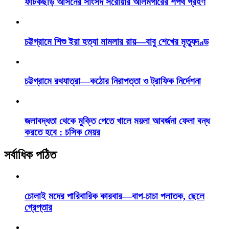
ফটিকছড়ি আসনের সাংসদ সরোয়ার আলমগীরের শপথ গ্রহণ
চট্টগ্রামে শিশু ইরা হত্যা মামলার রায়—বাবু শেখের মৃত্যুদণ্ড
চট্টগ্রামে রথযাত্রা—কঠোর নিরাপত্তা ও ট্রাফিক নির্দেশনা
জলাবদ্ধতা থেকে মুক্তি পেতে খালে ময়লা আবর্জনা ফেলা বন্ধ
করতে হবে : চসিক মেয়র
সর্বাধিক পঠিত
চোলাই মদের পারিবারিক কারবার—বাপ-চাচা পলাতক, ছেলে
গ্রেপ্তার