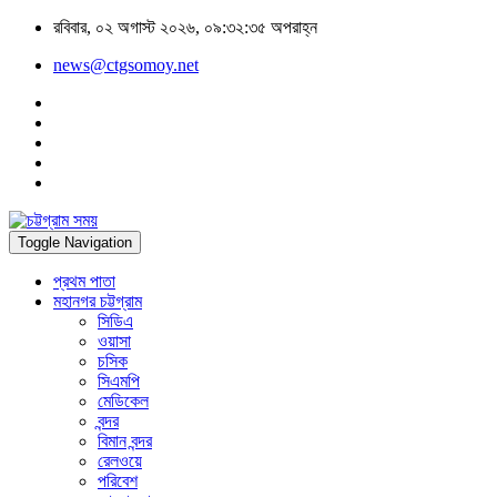
রবিবার, ০২ অগাস্ট ২০২৬, ০৯:৩২:৩৫ অপরাহ্ন
news@ctgsomoy.net
Toggle Navigation
প্রথম পাতা
মহানগর চট্টগ্রাম
সিডিএ
ওয়াসা
চসিক
সিএমপি
মেডিকেল
বন্দর
বিমান বন্দর
রেলওয়ে
পরিবেশ