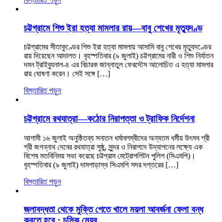
চট্টগ্রামে শিশু ইরা হত্যা মামলার রায়—বাবু শেখের মৃত্যুদণ্ড
চট্টগ্রামের সীতাকুণ্ডের শিশু ইরা হত্যা মামলায় আসামি বাবু শেখের মৃত্যুদণ্ডের
রায় দিয়েছেন আদালত। বৃহস্পতিবার (৯ জুলাই) চট্টগ্রামের নারী ও শিশু নির্যাতন
দমন ট্রাইব্যুনাল-৪ এর বিচারক জান্নাতুল ফেরদৌস আলোচিত এ হত্যা মামলার
রায় ঘোষণা করেন। সেই সঙ্গে […]
বিস্তারিত পড়ুন
চট্টগ্রামে রথযাত্রা—কঠোর নিরাপত্তা ও ট্রাফিক নির্দেশনা
আগামী ১৬ জুলাই অনুষ্ঠিতব্য সনাতন ধর্মাবলম্বীদের অন্যতম ধর্মীয় উৎসব শ্রী
শ্রী জগন্নাথ দেবের রথযাত্রা সুষ্ঠু, সুন্দর ও নিরাপদে উদ্‌যাপনের লক্ষ্যে এক
বিশেষ মতবিনিময় সভা করেছে চট্টগ্রাম মেট্রোপলিটন পুলিশ (সিএমপি)।
বৃহস্পতিবার (৯ জুলাই) দামপাড়াস্থ সিএমপি সদর দপ্তরের […]
বিস্তারিত পড়ুন
জলাবদ্ধতা থেকে মুক্তি পেতে খালে ময়লা আবর্জনা ফেলা বন্ধ
করতে হবে : চসিক মেয়র