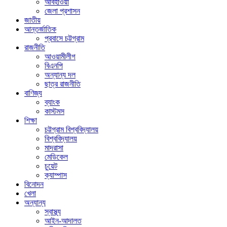
আবহাওয়া
জেলা প্রশাসন
জাতীয়
আন্তর্জাতিক
প্রবাসে চট্টগ্রাম
রাজনীতি
আওয়ামীলীগ
বিএনপি
অন্যান্য দল
ছাত্র রাজনীতি
বাণিজ্য
ব্যাংক
কাস্টমস
শিক্ষা
চট্টগ্রাম বিশ্ববিদ্যালয়
বিশ্ববিদ্যালয়
মাদরাসা
মেডিকেল
চুয়েট
ক্যাম্পাস
বিনোদন
খেলা
অন্যান্য
স্বাস্থ্য
আইন-আদালত