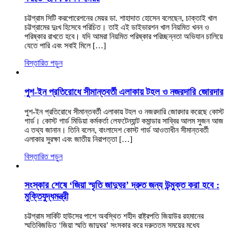
চট্টগ্রাম সিটি করপোরেশনের মেয়র ডা. শাহাদাত হোসেন বলেছেন, চাক্তাই খাল
চট্টগ্রামের দুঃখ হিসেবে পরিচিত। তাই এই ডাইভারশন খাল নিয়মিত খনন ও
পরিষ্কার রাখতে হবে। যদি আমরা নিয়মিত পরিষ্কার পরিচ্ছন্নতা অভিযান চালিয়ে
যেতে পারি এবং সবাই মিলে […]
বিস্তারিত পড়ুন
পুশ-ইন প্রতিরোধে সীমান্তবর্তী এলাকায় টহল ও নজরদারি জোরদার
পুশ-ইন প্রতিরোধে সীমান্তবর্তী এলাকায় টহল ও নজরদারি জোরদার করেছে কোস্ট
গার্ড। কোস্ট গার্ড মিডিয়া কর্মকর্তা লেফটেন্যান্ট কমান্ডার সাব্বির আলম সুজন আজ
এ তথ্য জানান। তিনি বলেন, বাংলাদেশ কোস্ট গার্ড আওতাধীন সীমান্তবর্তী
এলাকার সুরক্ষা এবং জাতীয় নিরাপত্তা […]
বিস্তারিত পড়ুন
সংস্কার শেষে ‘জিয়া স্মৃতি জাদুঘর’ দ্রুত জন্য উন্মুক্ত করা হবে :
মুক্তিযুদ্ধমন্ত্রী
চট্টগ্রাম সার্কিট হাউসের পাশে অবস্থিত শহীদ রাষ্ট্রপতি জিয়াউর রহমানের
স্মৃতিবিজড়িত ‘জিয়া স্মৃতি জাদুঘর’ সংস্কার করে দ্রুততম সময়ের মধ্যে