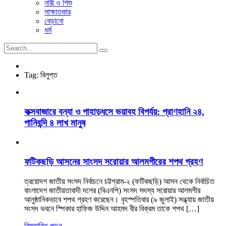
নারী ও শিশু
সাক্ষাতকার
বেড়ানো
ধর্ম
Tag:
বিলুপ্ত
কক্সবাজারে বন্যা ও পাহাড়ধসে ভয়াবহ বিপর্যয়: প্রাণহানি ২৪,
পানিবন্দি ৪ লাখ মানুষ
ফটিকছড়ি আসনের সাংসদ সরোয়ার আলমগীরের শপথ গ্রহণ
ত্রয়োদশ জাতীয় সংসদ নির্বাচনে চট্টগ্রাম-২ (ফটিকছড়ি) আসন থেকে নির্বাচিত
বাংলাদেশ জাতীয়তাবাদী দলের (বিএনপি) সংসদ সদস্য সরোয়ার আলমগীর
আনুষ্ঠানিকভাবে শপথ গ্রহণ করেছেন। বৃহস্পতিবার (৯ জুলাই) সন্ধ্যায় জাতীয়
সংসদ ভবনে স্পিকার হাফিজ উদ্দিন আহমদ বীর বিক্রম তাকে শপথ […]
বিস্তারিত পড়ুন