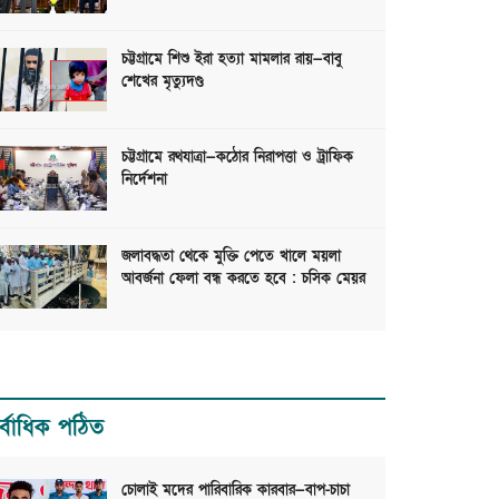
চট্টগ্রামে শিশু ইরা হত্যা মামলার রায়—বাবু
শেখের মৃত্যুদণ্ড
চট্টগ্রামে রথযাত্রা—কঠোর নিরাপত্তা ও ট্রাফিক
নির্দেশনা
জলাবদ্ধতা থেকে মুক্তি পেতে খালে ময়লা
আবর্জনা ফেলা বন্ধ করতে হবে : চসিক মেয়র
র্বাধিক পঠিত
চোলাই মদের পারিবারিক কারবার—বাপ-চাচা