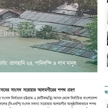
যয়: প্রাণহানি ২৪, পানিবন্দি ৪ লাখ মানুষ
সনের সাংসদ সরোয়ার আলমগীরের শপথ গ্রহণ
স
 সংসদ নির্বাচনে চট্টগ্রাম-২ (ফটিকছড়ি) আসন থেকে নির্বাচিত বাংলাদেশ
দলের (বিএনপি) সংসদ সদস্য সরোয়ার আলমগীর আনুষ্ঠানিকভাবে শপথ