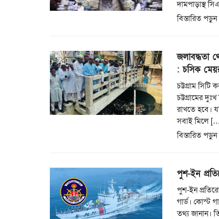
দামপাড়াস্থ স
বিস্তারিত পড়ুন
জলাবদ্ধতা থ
: চসিক মেয়
চট্টগ্রাম সিট
চট্টগ্রামের দ
রাখতে হবে। যদ
সবাই মিলে […
বিস্তারিত পড়ুন
পুশ-ইন প্রত
পুশ-ইন প্রতি
গার্ড। কোস্ট গ
তথ্য জানান। ত