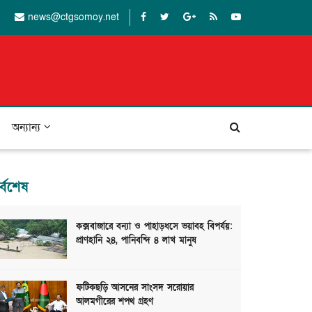
news@ctgsomoy.net
অন্যান্য
র্বশেষ
কক্সবাজারে বন্যা ও পাহাড়ধসে ভয়াবহ বিপর্যয়:
প্রাণহানি ২৪, পানিবন্দি ৪ লাখ মানুষ
ফটিকছড়ি আসনের সাংসদ সরোয়ার
আলমগীরের শপথ গ্রহণ