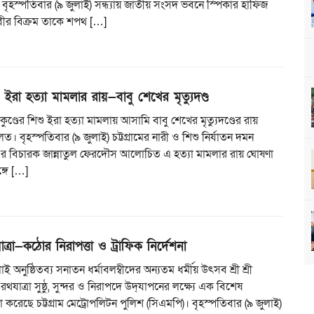
 বৃহস্পতিবার (৯ জুলাই) সন্ধ্যায় জাতীয় সংসদ ভবনে স্পিকার হাফিজ
বীর বিক্রম তাকে শপথ […]
িশু ইরা হত্যা মামলার রায়—বাবু শেখের মৃত্যুদণ্ড
তাকুণ্ডের শিশু ইরা হত্যা মামলায় আসামি বাবু শেখের মৃত্যুদণ্ডের রায়
 বৃহস্পতিবার (৯ জুলাই) চট্টগ্রামের নারী ও শিশু নির্যাতন দমন
৪ এর বিচারক জান্নাতুল ফেরদৌস আলোচিত এ হত্যা মামলার রায় ঘোষণা
্গে […]
যাত্রা—কঠোর নিরাপত্তা ও ট্রাফিক নির্দেশনা
 অনুষ্ঠিতব্য সনাতন ধর্মাবলম্বীদের অন্যতম ধর্মীয় উৎসব শ্রী শ্রী
রথযাত্রা সুষ্ঠু, সুন্দর ও নিরাপদে উদ্‌যাপনের লক্ষ্যে এক বিশেষ
 করেছে চট্টগ্রাম মেট্রোপলিটন পুলিশ (সিএমপি)। বৃহস্পতিবার (৯ জুলাই)