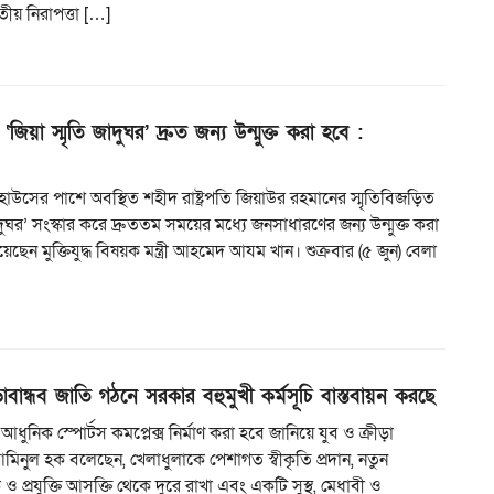
তীয় নিরাপত্তা […]
‘জিয়া স্মৃতি জাদুঘর’ দ্রুত জন্য উন্মুক্ত করা হবে :
কিট হাউসের পাশে অবস্থিত শহীদ রাষ্ট্রপতি জিয়াউর রহমানের স্মৃতিবিজড়িত
াদুঘর’ সংস্কার করে দ্রুততম সময়ের মধ্যে জনসাধারণের জন্য উন্মুক্ত করা
ছেন মুক্তিযুদ্ধ বিষয়ক মন্ত্রী আহমেদ আযম খান। শুক্রবার (৫ জুন) বেলা
ড়াবান্ধব জাতি গঠনে সরকার বহুমুখী কর্মসূচি বাস্তবায়ন করছে
ি আধুনিক স্পোর্টস কমপ্লেক্স নির্মাণ করা হবে জানিয়ে যুব ও ক্রীড়া
ো. আমিনুল হক বলেছেন, খেলাধুলাকে পেশাগত স্বীকৃতি প্রদান, নতুন
 ও প্রযুক্তি আসক্তি থেকে দুরে রাখা এবং একটি সুস্থ, মেধাবী ও