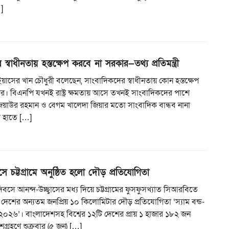
…]
স্বাধীনতায় হস্তক্ষেপ করবে না সরকার—তথ্য প্রতিমন্ত্রী
্রী ইয়াসের খান চৌধুরী বলেছেন, সাংবাদিকদের স্বাধীনতায় কোন হস্তক্ষেপ
র। বিএনপি যখনই রাষ্ট্র ক্ষমতায় আসে তখনই সাংবাদিকদের পাশে
িয়াউর রহমান ও বেগম খালেদা জিয়ার মতো সাংবাদিক বান্ধব নানা
র হাতে […]
ে চট্টগ্রামে অনুষ্ঠিত হলো দৌড় প্রতিযোগিতা
িবসে আনন্দ-উচ্ছ্বাসের মধ্য দিয়ে চট্টগ্রামের ফুসফুসখ্যাত সিআরবিতে
ে দেশের অন্যতম জনপ্রিয় ১০ কিলোমিটার দৌড় প্রতিযোগিতা ‘স্যাম বন্ড-
০২৬’। বাংলাদেশসহ বিশ্বের ১২টি দেশের প্রায় ১ হাজার ১৮২ জন
্রহণে শুক্রবার (৫ জুন) […]