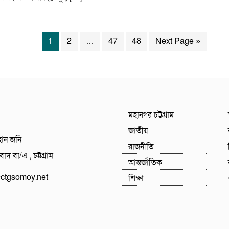
1
2
…
47
48
Next Page »
মহানগর চট্টগ্রাম
জাতীয়
হান জনি
রাজনীতি
াদ বা/এ , চট্টগ্রাম
আন্তর্জাতিক
tgsomoy.net
শিক্ষা