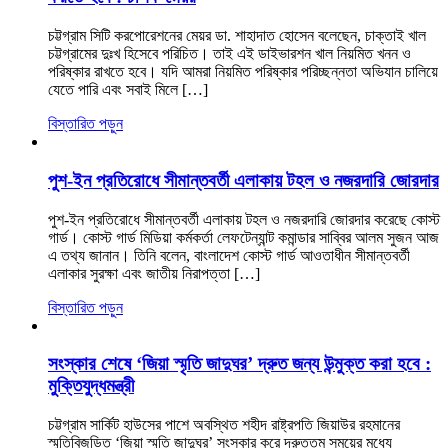
চট্টগ্রাম সিটি করপোরেশনের মেয়র ডা. শাহাদাত হোসেন বলেছেন, চাক্তাই খাল
চট্টগ্রামের দুঃখ হিসেবে পরিচিত। তাই এই ডাইভারশন খাল নিয়মিত খনন ও
পরিষ্কার রাখতে হবে। যদি আমরা নিয়মিত পরিষ্কার পরিচ্ছন্নতা অভিযান চালিয়ে
যেতে পারি এবং সবাই মিলে […]
বিস্তারিত পড়ুন
পুশ-ইন প্রতিরোধে সীমান্তবর্তী এলাকায় টহল ও নজরদারি জোরদার
পুশ-ইন প্রতিরোধে সীমান্তবর্তী এলাকায় টহল ও নজরদারি জোরদার করেছে কোস্ট
গার্ড। কোস্ট গার্ড মিডিয়া কর্মকর্তা লেফটেন্যান্ট কমান্ডার সাব্বির আলম সুজন আজ
এ তথ্য জানান। তিনি বলেন, বাংলাদেশ কোস্ট গার্ড আওতাধীন সীমান্তবর্তী
এলাকার সুরক্ষা এবং জাতীয় নিরাপত্তা […]
বিস্তারিত পড়ুন
সংস্কার শেষে ‘জিয়া স্মৃতি জাদুঘর’ দ্রুত জন্য উন্মুক্ত করা হবে :
মুক্তিযুদ্ধমন্ত্রী
চট্টগ্রাম সার্কিট হাউসের পাশে অবস্থিত শহীদ রাষ্ট্রপতি জিয়াউর রহমানের
স্মৃতিবিজড়িত ‘জিয়া স্মৃতি জাদুঘর’ সংস্কার করে দ্রুততম সময়ের মধ্যে