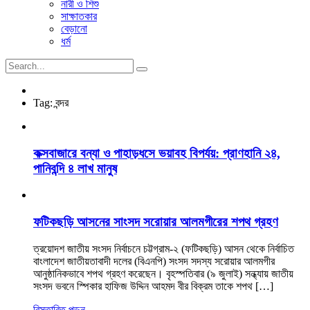
নারী ও শিশু
সাক্ষাতকার
বেড়ানো
ধর্ম
Tag:
বন্দর
কক্সবাজারে বন্যা ও পাহাড়ধসে ভয়াবহ বিপর্যয়: প্রাণহানি ২৪,
পানিবন্দি ৪ লাখ মানুষ
ফটিকছড়ি আসনের সাংসদ সরোয়ার আলমগীরের শপথ গ্রহণ
ত্রয়োদশ জাতীয় সংসদ নির্বাচনে চট্টগ্রাম-২ (ফটিকছড়ি) আসন থেকে নির্বাচিত
বাংলাদেশ জাতীয়তাবাদী দলের (বিএনপি) সংসদ সদস্য সরোয়ার আলমগীর
আনুষ্ঠানিকভাবে শপথ গ্রহণ করেছেন। বৃহস্পতিবার (৯ জুলাই) সন্ধ্যায় জাতীয়
সংসদ ভবনে স্পিকার হাফিজ উদ্দিন আহমদ বীর বিক্রম তাকে শপথ […]
বিস্তারিত পড়ুন