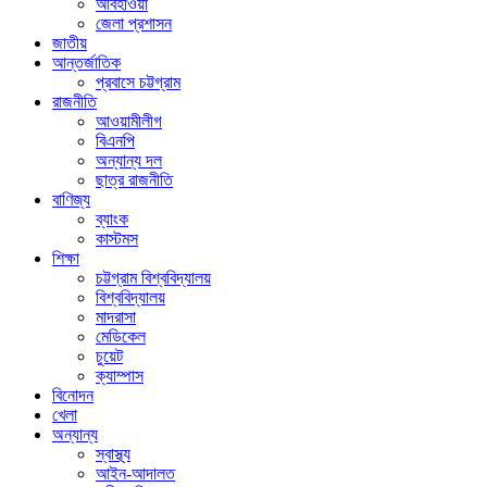
আবহাওয়া
জেলা প্রশাসন
জাতীয়
আন্তর্জাতিক
প্রবাসে চট্টগ্রাম
রাজনীতি
আওয়ামীলীগ
বিএনপি
অন্যান্য দল
ছাত্র রাজনীতি
বাণিজ্য
ব্যাংক
কাস্টমস
শিক্ষা
চট্টগ্রাম বিশ্ববিদ্যালয়
বিশ্ববিদ্যালয়
মাদরাসা
মেডিকেল
চুয়েট
ক্যাম্পাস
বিনোদন
খেলা
অন্যান্য
স্বাস্থ্য
আইন-আদালত