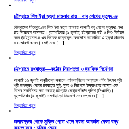
চট্টগ্রামে শিশু ইরা হত্যা মামলার রায়—বাবু শেখের মৃত্যুদণ্ড
চট্টগ্রামের সীতাকুণ্ডের শিশু ইরা হত্যা মামলায় আসামি বাবু শেখের মৃত্যুদণ্ডের
রায় দিয়েছেন আদালত। বৃহস্পতিবার (৯ জুলাই) চট্টগ্রামের নারী ও শিশু নির্যাতন
দমন ট্রাইব্যুনাল-৪ এর বিচারক জান্নাতুল ফেরদৌস আলোচিত এ হত্যা মামলার
রায় ঘোষণা করেন। সেই সঙ্গে […]
বিস্তারিত পড়ুন
চট্টগ্রামে রথযাত্রা—কঠোর নিরাপত্তা ও ট্রাফিক নির্দেশনা
আগামী ১৬ জুলাই অনুষ্ঠিতব্য সনাতন ধর্মাবলম্বীদের অন্যতম ধর্মীয় উৎসব শ্রী
শ্রী জগন্নাথ দেবের রথযাত্রা সুষ্ঠু, সুন্দর ও নিরাপদে উদ্‌যাপনের লক্ষ্যে এক
বিশেষ মতবিনিময় সভা করেছে চট্টগ্রাম মেট্রোপলিটন পুলিশ (সিএমপি)।
বৃহস্পতিবার (৯ জুলাই) দামপাড়াস্থ সিএমপি সদর দপ্তরের […]
বিস্তারিত পড়ুন
জলাবদ্ধতা থেকে মুক্তি পেতে খালে ময়লা আবর্জনা ফেলা বন্ধ
করতে হবে : চসিক মেয়র