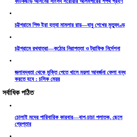
ফটিকছড়ি আসনের সাংসদ সরোয়ার আলমগীরের শপথ গ্রহণ
চট্টগ্রামে শিশু ইরা হত্যা মামলার রায়—বাবু শেখের মৃত্যুদণ্ড
চট্টগ্রামে রথযাত্রা—কঠোর নিরাপত্তা ও ট্রাফিক নির্দেশনা
জলাবদ্ধতা থেকে মুক্তি পেতে খালে ময়লা আবর্জনা ফেলা বন্ধ
করতে হবে : চসিক মেয়র
সর্বাধিক পঠিত
চোলাই মদের পারিবারিক কারবার—বাপ-চাচা পলাতক, ছেলে
গ্রেপ্তার