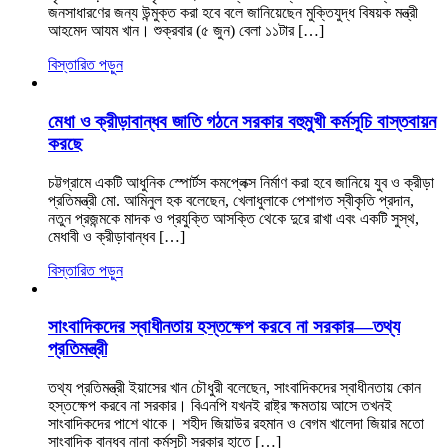
জনসাধারণের জন্য উন্মুক্ত করা হবে বলে জানিয়েছেন মুক্তিযুদ্ধ বিষয়ক মন্ত্রী
আহমেদ আযম খান। শুক্রবার (৫ জুন) বেলা ১১টার […]
বিস্তারিত পড়ুন
মেধা ও ক্রীড়াবান্ধব জাতি গঠনে সরকার বহুমুখী কর্মসূচি বাস্তবায়ন
করছে
চট্টগ্রামে একটি আধুনিক স্পোর্টস কমপ্লেক্স নির্মাণ করা হবে জানিয়ে যুব ও ক্রীড়া
প্রতিমন্ত্রী মো. আমিনুল হক বলেছেন, খেলাধুলাকে পেশাগত স্বীকৃতি প্রদান,
নতুন প্রজন্মকে মাদক ও প্রযুক্তি আসক্তি থেকে দুরে রাখা এবং একটি সুস্থ,
মেধাবী ও ক্রীড়াবান্ধব […]
বিস্তারিত পড়ুন
সাংবাদিকদের স্বাধীনতায় হস্তক্ষেপ করবে না সরকার—তথ্য
প্রতিমন্ত্রী
তথ্য প্রতিমন্ত্রী ইয়াসের খান চৌধুরী বলেছেন, সাংবাদিকদের স্বাধীনতায় কোন
হস্তক্ষেপ করবে না সরকার। বিএনপি যখনই রাষ্ট্র ক্ষমতায় আসে তখনই
সাংবাদিকদের পাশে থাকে। শহীদ জিয়াউর রহমান ও বেগম খালেদা জিয়ার মতো
সাংবাদিক বান্ধব নানা কর্মসূচী সরকার হাতে […]