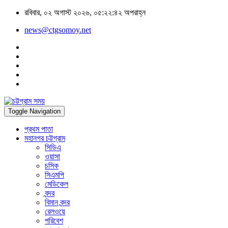
রবিবার, ০২ অগাস্ট ২০২৬, ০৫:২২:৪২ অপরাহ্ন
news@ctgsomoy.net
Toggle Navigation
প্রথম পাতা
মহানগর চট্টগ্রাম
সিডিএ
ওয়াসা
চসিক
সিএমপি
মেডিকেল
বন্দর
বিমান বন্দর
রেলওয়ে
পরিবেশ