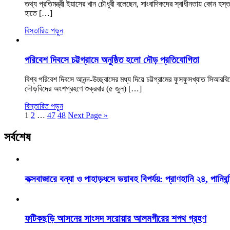
তথ্য প্রতিমন্ত্রী ইয়াসের খান চৌধুরী বলেছেন, সাংবাদিকদের স্বাধীনতায় কোন হ
হাতে […]
বিস্তারিত পড়ুন
পরিবেশ দিবসে চট্টগ্রামে অনুষ্ঠিত হলো দৌড় প্রতিযোগিতা
বিশ্ব পরিবেশ দিবসে আনন্দ-উচ্ছ্বাসের মধ্য দিয়ে চট্টগ্রামের ফুসফুসখ্যাত স
দৌড়বিদের অংশগ্রহণে শুক্রবার (৫ জুন) […]
বিস্তারিত পড়ুন
1
2
…
47
48
Next Page »
সর্বশেষ
কক্সবাজারে বন্যা ও পাহাড়ধসে ভয়াবহ বিপর্যয়: প্রাণহানি ২৪, পানিবন্
ফটিকছড়ি আসনের সাংসদ সরোয়ার আলমগীরের শপথ গ্রহণ