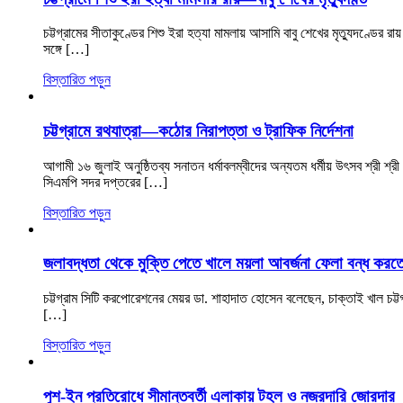
চট্টগ্রামের সীতাকুণ্ডের শিশু ইরা হত্যা মামলায় আসামি বাবু শেখের মৃত্যুদণ্ডে
সঙ্গে […]
বিস্তারিত পড়ুন
চট্টগ্রামে রথযাত্রা—কঠোর নিরাপত্তা ও ট্রাফিক নির্দেশনা
আগামী ১৬ জুলাই অনুষ্ঠিতব্য সনাতন ধর্মাবলম্বীদের অন্যতম ধর্মীয় উৎসব শ্রী শ্রী 
সিএমপি সদর দপ্তরের […]
বিস্তারিত পড়ুন
জলাবদ্ধতা থেকে মুক্তি পেতে খালে ময়লা আবর্জনা ফেলা বন্ধ করত
চট্টগ্রাম সিটি করপোরেশনের মেয়র ডা. শাহাদাত হোসেন বলেছেন, চাক্তাই খাল চট
[…]
বিস্তারিত পড়ুন
পুশ-ইন প্রতিরোধে সীমান্তবর্তী এলাকায় টহল ও নজরদারি জোরদার