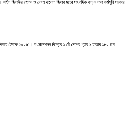
। শহীদ জিয়াউর রহমান ও বেগম খালেদা জিয়ার মতো সাংবাদিক বান্ধব নানা কর্মসূচী সরকার
ন্ড-সিআর টেনকে ২০২৬’। বাংলাদেশসহ বিশ্বের ১২টি দেশের প্রায় ১ হাজার ১৮২ জন