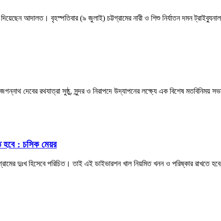
র রায় দিয়েছেন আদালত। বৃহস্পতিবার (৯ জুলাই) চট্টগ্রামের নারী ও শিশু নির্যাতন দমন ট্র
জগন্নাথ দেবের রথযাত্রা সুষ্ঠু, সুন্দর ও নিরাপদে উদ্‌যাপনের লক্ষ্যে এক বিশেষ মতবিনিময় 
ে হবে : চসিক মেয়র
্টগ্রামের দুঃখ হিসেবে পরিচিত। তাই এই ডাইভারশন খাল নিয়মিত খনন ও পরিষ্কার রাখতে হব