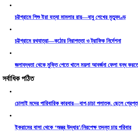
চট্টগ্রামে শিশু ইরা হত্যা মামলার রায়—বাবু শেখের মৃত্যুদণ্ড
চট্টগ্রামে রথযাত্রা—কঠোর নিরাপত্তা ও ট্রাফিক নির্দেশনা
জলাবদ্ধতা থেকে মুক্তি পেতে খালে ময়লা আবর্জনা ফেলা বন্ধ করত
সর্বাধিক পঠিত
চোলাই মদের পারিবারিক কারবার—বাপ-চাচা পলাতক, ছেলে গ্রেপ্ত
ইকরামের বাসা থেকে ‘অস্ত্র উদ্ধার’/নিরপেক্ষ তদন্ত চায় পরিবার