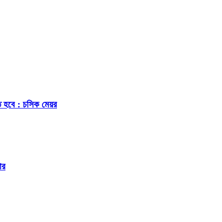
ে হবে : চসিক মেয়র
ার