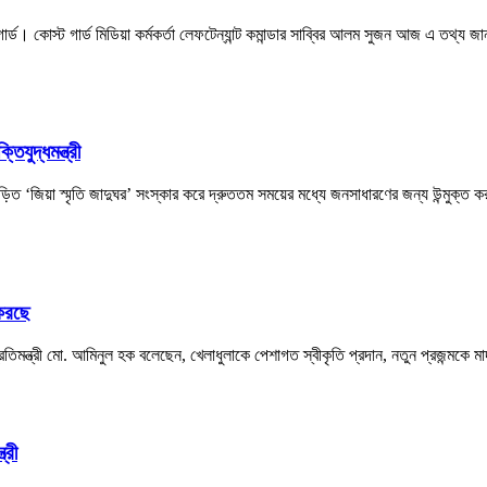
ড। কোস্ট গার্ড মিডিয়া কর্মকর্তা লেফটেন্যান্ট কমান্ডার সাব্বির আলম সুজন আজ এ তথ্য জা
িযুদ্ধমন্ত্রী
বিজড়িত ‘জিয়া স্মৃতি জাদুঘর’ সংস্কার করে দ্রুততম সময়ের মধ্যে জনসাধারণের জন্য উন্মুক্ত 
 করছে
া প্রতিমন্ত্রী মো. আমিনুল হক বলেছেন, খেলাধুলাকে পেশাগত স্বীকৃতি প্রদান, নতুন প্রজন্মকে
্রী