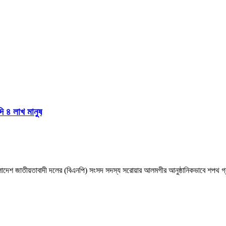
দি ৪ লাখ মানুষ
াংলাদেশ জাতীয়তাবাদী দলের (বিএনপি) সংসদ সদস্য সরোয়ার আলমগীর আনুষ্ঠানিকভাবে শপথ গ্র