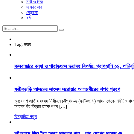
নারী ও শিশু
সাক্ষাতকার
বেড়ানো
ধর্ম
Tag:
ন্যায়
কক্সবাজারে বন্যা ও পাহাড়ধসে ভয়াবহ বিপর্যয়: প্রাণহানি ২৪, পানিবন্
ফটিকছড়ি আসনের সাংসদ সরোয়ার আলমগীরের শপথ গ্রহণ
ত্রয়োদশ জাতীয় সংসদ নির্বাচনে চট্টগ্রাম-২ (ফটিকছড়ি) আসন থেকে নির্বাচিত ব
আহমদ বীর বিক্রম তাকে শপথ […]
বিস্তারিত পড়ুন
চট্টগ্রামে শিশু ইরা হত্যা মামলার রায়—বাবু শেখের মৃত্যুদণ্ড