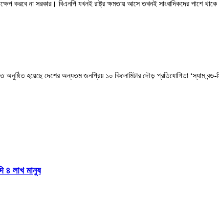
স্তক্ষেপ করবে না সরকার। বিএনপি যখনই রাষ্ট্র ক্ষমতায় আসে তখনই সাংবাদিকদের পাশে থাকে
িআরবিতে অনুষ্ঠিত হয়েছে দেশের অন্যতম জনপ্রিয় ১০ কিলোমিটার দৌড় প্রতিযোগিতা ‘স্যাম ব
দি ৪ লাখ মানুষ