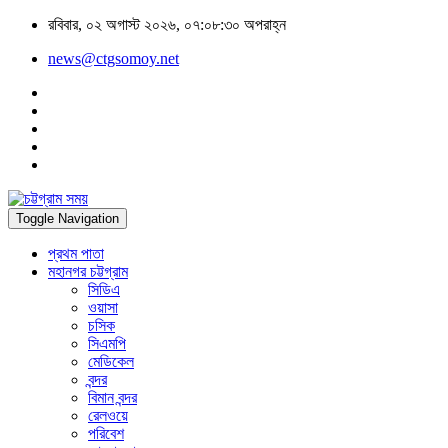
রবিবার, ০২ অগাস্ট ২০২৬, ০৭:০৮:৩০ অপরাহ্ন
news@ctgsomoy.net
Toggle Navigation
প্রথম পাতা
মহানগর চট্টগ্রাম
সিডিএ
ওয়াসা
চসিক
সিএমপি
মেডিকেল
বন্দর
বিমান বন্দর
রেলওয়ে
পরিবেশ