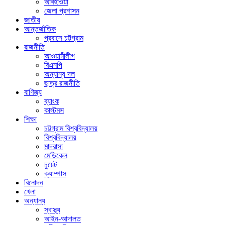
আবহাওয়া
জেলা প্রশাসন
জাতীয়
আন্তর্জাতিক
প্রবাসে চট্টগ্রাম
রাজনীতি
আওয়ামীলীগ
বিএনপি
অন্যান্য দল
ছাত্র রাজনীতি
বাণিজ্য
ব্যাংক
কাস্টমস
শিক্ষা
চট্টগ্রাম বিশ্ববিদ্যালয়
বিশ্ববিদ্যালয়
মাদরাসা
মেডিকেল
চুয়েট
ক্যাম্পাস
বিনোদন
খেলা
অন্যান্য
স্বাস্থ্য
আইন-আদালত