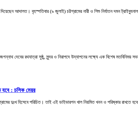
র রায় দিয়েছেন আদালত। বৃহস্পতিবার (৯ জুলাই) চট্টগ্রামের নারী ও শিশু নির্যাতন দমন ট্র
জগন্নাথ দেবের রথযাত্রা সুষ্ঠু, সুন্দর ও নিরাপদে উদ্‌যাপনের লক্ষ্যে এক বিশেষ মতবিনিময় 
ে হবে : চসিক মেয়র
্টগ্রামের দুঃখ হিসেবে পরিচিত। তাই এই ডাইভারশন খাল নিয়মিত খনন ও পরিষ্কার রাখতে হব