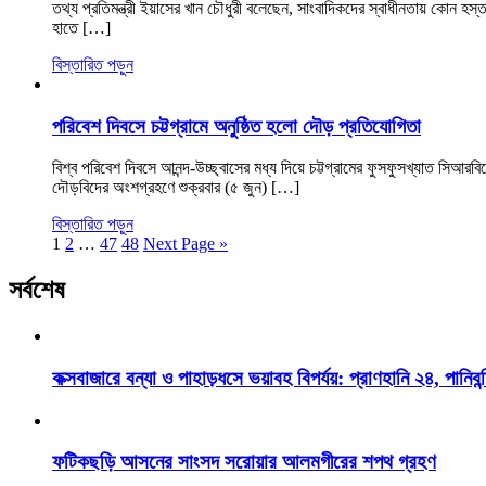
তথ্য প্রতিমন্ত্রী ইয়াসের খান চৌধুরী বলেছেন, সাংবাদিকদের স্বাধীনতায় কোন হ
হাতে […]
বিস্তারিত পড়ুন
পরিবেশ দিবসে চট্টগ্রামে অনুষ্ঠিত হলো দৌড় প্রতিযোগিতা
বিশ্ব পরিবেশ দিবসে আনন্দ-উচ্ছ্বাসের মধ্য দিয়ে চট্টগ্রামের ফুসফুসখ্যাত স
দৌড়বিদের অংশগ্রহণে শুক্রবার (৫ জুন) […]
বিস্তারিত পড়ুন
1
2
…
47
48
Next Page »
সর্বশেষ
কক্সবাজারে বন্যা ও পাহাড়ধসে ভয়াবহ বিপর্যয়: প্রাণহানি ২৪, পানিবন্
ফটিকছড়ি আসনের সাংসদ সরোয়ার আলমগীরের শপথ গ্রহণ