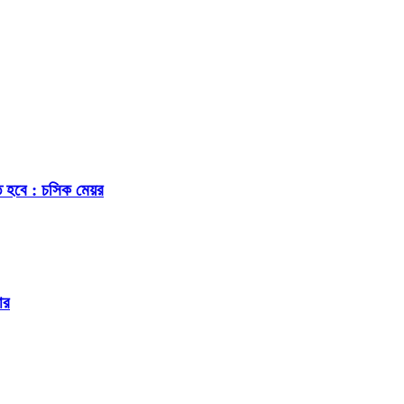
ে হবে : চসিক মেয়র
ার