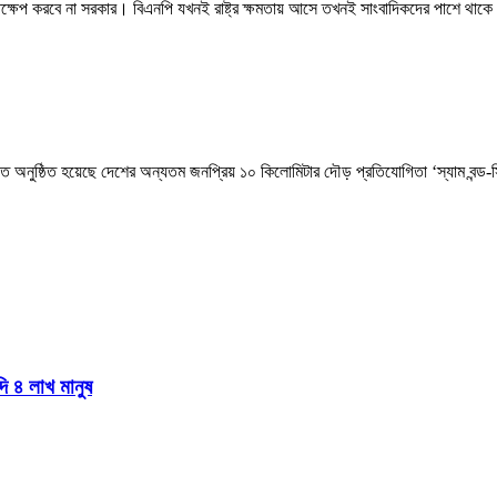
স্তক্ষেপ করবে না সরকার। বিএনপি যখনই রাষ্ট্র ক্ষমতায় আসে তখনই সাংবাদিকদের পাশে থাকে
িআরবিতে অনুষ্ঠিত হয়েছে দেশের অন্যতম জনপ্রিয় ১০ কিলোমিটার দৌড় প্রতিযোগিতা ‘স্যাম ব
দি ৪ লাখ মানুষ