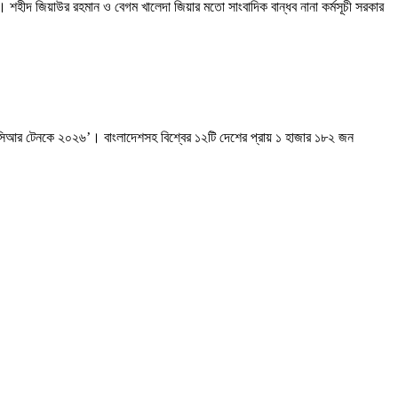
। শহীদ জিয়াউর রহমান ও বেগম খালেদা জিয়ার মতো সাংবাদিক বান্ধব নানা কর্মসূচী সরকার
ন্ড-সিআর টেনকে ২০২৬’। বাংলাদেশসহ বিশ্বের ১২টি দেশের প্রায় ১ হাজার ১৮২ জন