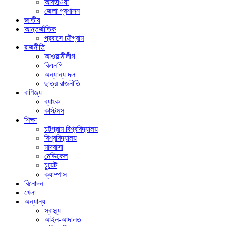
আবহাওয়া
জেলা প্রশাসন
জাতীয়
আন্তর্জাতিক
প্রবাসে চট্টগ্রাম
রাজনীতি
আওয়ামীলীগ
বিএনপি
অন্যান্য দল
ছাত্র রাজনীতি
বাণিজ্য
ব্যাংক
কাস্টমস
শিক্ষা
চট্টগ্রাম বিশ্ববিদ্যালয়
বিশ্ববিদ্যালয়
মাদরাসা
মেডিকেল
চুয়েট
ক্যাম্পাস
বিনোদন
খেলা
অন্যান্য
স্বাস্থ্য
আইন-আদালত