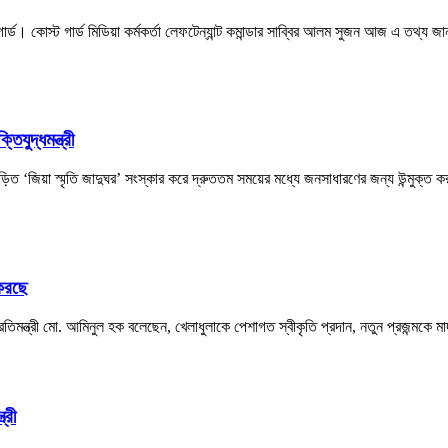
ড। কোস্ট গার্ড মিডিয়া কর্মকর্তা লেফটেন্যান্ট কমান্ডার সাব্বির আলম সুজন আজ এ তথ্য জা
িযুদ্ধমন্ত্রী
বিজড়িত ‘জিয়া স্মৃতি জাদুঘর’ সংস্কার করে দ্রুততম সময়ের মধ্যে জনসাধারণের জন্য উন্মুক্ত 
 করছে
া প্রতিমন্ত্রী মো. আমিনুল হক বলেছেন, খেলাধুলাকে পেশাগত স্বীকৃতি প্রদান, নতুন প্রজন্মকে
্রী