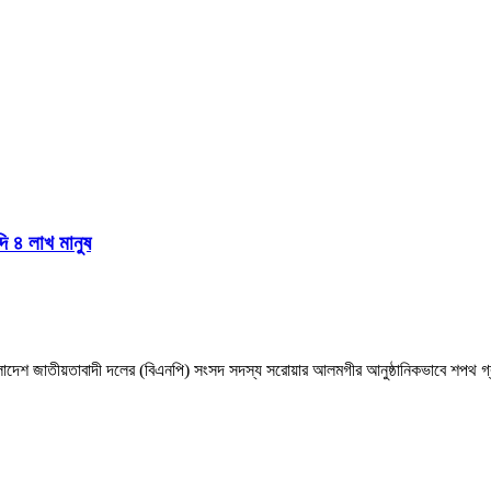
দি ৪ লাখ মানুষ
াংলাদেশ জাতীয়তাবাদী দলের (বিএনপি) সংসদ সদস্য সরোয়ার আলমগীর আনুষ্ঠানিকভাবে শপথ গ্র