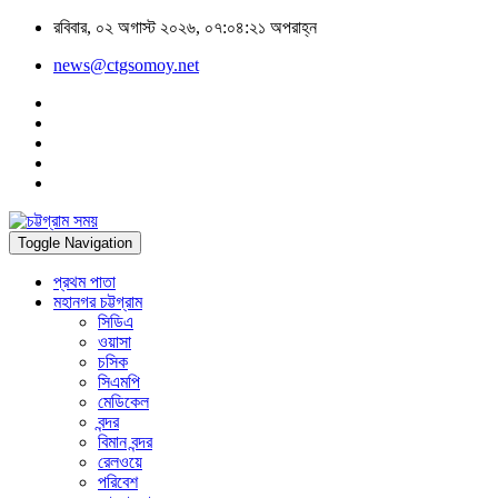
রবিবার, ০২ অগাস্ট ২০২৬, ০৭:০৪:২১ অপরাহ্ন
news@ctgsomoy.net
Toggle Navigation
প্রথম পাতা
মহানগর চট্টগ্রাম
সিডিএ
ওয়াসা
চসিক
সিএমপি
মেডিকেল
বন্দর
বিমান বন্দর
রেলওয়ে
পরিবেশ