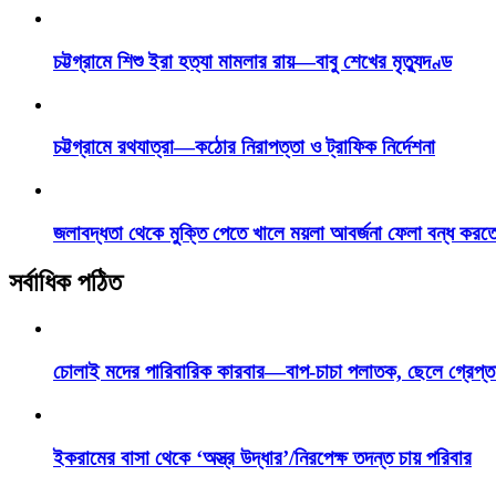
চট্টগ্রামে শিশু ইরা হত্যা মামলার রায়—বাবু শেখের মৃত্যুদণ্ড
চট্টগ্রামে রথযাত্রা—কঠোর নিরাপত্তা ও ট্রাফিক নির্দেশনা
জলাবদ্ধতা থেকে মুক্তি পেতে খালে ময়লা আবর্জনা ফেলা বন্ধ করত
সর্বাধিক পঠিত
চোলাই মদের পারিবারিক কারবার—বাপ-চাচা পলাতক, ছেলে গ্রেপ্ত
ইকরামের বাসা থেকে ‘অস্ত্র উদ্ধার’/নিরপেক্ষ তদন্ত চায় পরিবার