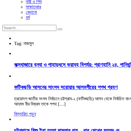
নারী ও শিশু
সাক্ষাতকার
বেড়ানো
ধর্ম
Tag:
নাজমুল
কক্সবাজারে বন্যা ও পাহাড়ধসে ভয়াবহ বিপর্যয়: প্রাণহানি ২৪, পানিবন্
ফটিকছড়ি আসনের সাংসদ সরোয়ার আলমগীরের শপথ গ্রহণ
ত্রয়োদশ জাতীয় সংসদ নির্বাচনে চট্টগ্রাম-২ (ফটিকছড়ি) আসন থেকে নির্বাচিত ব
আহমদ বীর বিক্রম তাকে শপথ […]
বিস্তারিত পড়ুন
চট্টগ্রামে শিশু ইরা হত্যা মামলার রায়—বাবু শেখের মৃত্যুদণ্ড