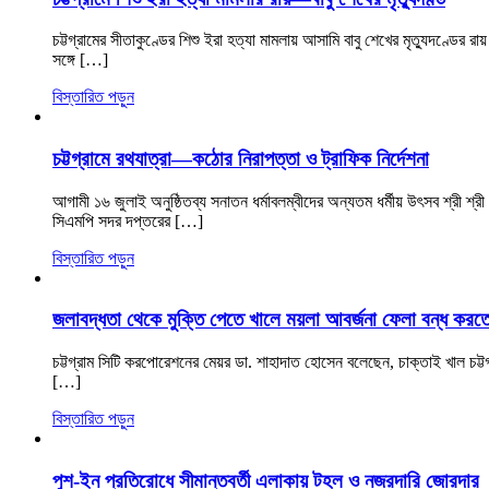
চট্টগ্রামের সীতাকুণ্ডের শিশু ইরা হত্যা মামলায় আসামি বাবু শেখের মৃত্যুদণ্ডে
সঙ্গে […]
বিস্তারিত পড়ুন
চট্টগ্রামে রথযাত্রা—কঠোর নিরাপত্তা ও ট্রাফিক নির্দেশনা
আগামী ১৬ জুলাই অনুষ্ঠিতব্য সনাতন ধর্মাবলম্বীদের অন্যতম ধর্মীয় উৎসব শ্রী শ্রী 
সিএমপি সদর দপ্তরের […]
বিস্তারিত পড়ুন
জলাবদ্ধতা থেকে মুক্তি পেতে খালে ময়লা আবর্জনা ফেলা বন্ধ করত
চট্টগ্রাম সিটি করপোরেশনের মেয়র ডা. শাহাদাত হোসেন বলেছেন, চাক্তাই খাল চট
[…]
বিস্তারিত পড়ুন
পুশ-ইন প্রতিরোধে সীমান্তবর্তী এলাকায় টহল ও নজরদারি জোরদার