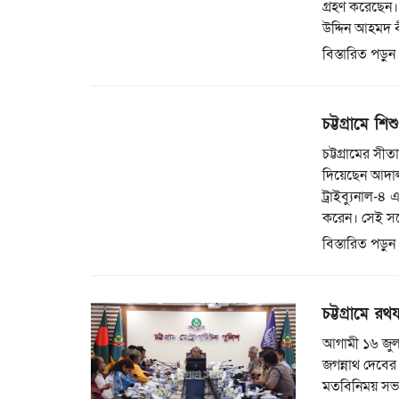
গ্রহণ করেছেন।
উদ্দিন আহমদ 
বিস্তারিত পড়ুন
চট্টগ্রামে শ
চট্টগ্রামের সী
দিয়েছেন আদালত।
ট্রাইব্যুনাল-
করেন। সেই সঙ
বিস্তারিত পড়ুন
চট্টগ্রামে রথ
আগামী ১৬ জুলাই
জগন্নাথ দেবের 
মতবিনিময় সভা