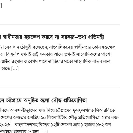
…]
স্বাধীনতায় হস্তক্ষেপ করবে না সরকার—তথ্য প্রতিমন্ত্রী
্রী ইয়াসের খান চৌধুরী বলেছেন, সাংবাদিকদের স্বাধীনতায় কোন হস্তক্ষেপ
র। বিএনপি যখনই রাষ্ট্র ক্ষমতায় আসে তখনই সাংবাদিকদের পাশে
িয়াউর রহমান ও বেগম খালেদা জিয়ার মতো সাংবাদিক বান্ধব নানা
র হাতে […]
ে চট্টগ্রামে অনুষ্ঠিত হলো দৌড় প্রতিযোগিতা
িবসে আনন্দ-উচ্ছ্বাসের মধ্য দিয়ে চট্টগ্রামের ফুসফুসখ্যাত সিআরবিতে
ে দেশের অন্যতম জনপ্রিয় ১০ কিলোমিটার দৌড় প্রতিযোগিতা ‘স্যাম বন্ড-
০২৬’। বাংলাদেশসহ বিশ্বের ১২টি দেশের প্রায় ১ হাজার ১৮২ জন
্রহণে শুক্রবার (৫ জুন) […]