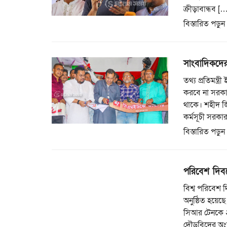
ক্রীড়াবান্ধব [
বিস্তারিত পড়ুন
সাংবাদিকদের 
তথ্য প্রতিমন্ত
করবে না সরকা
থাকে। শহীদ জ
কর্মসূচী সরকা
বিস্তারিত পড়ুন
পরিবেশ দিবস
বিশ্ব পরিবেশ দ
অনুষ্ঠিত হয়েছ
সিআর টেনকে ২
দৌড়বিদের অংশগ