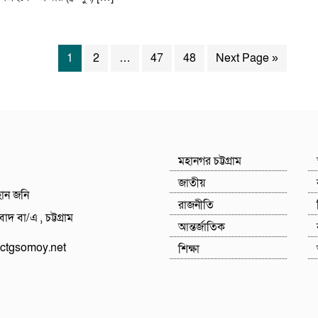
1
2
…
47
48
Next Page »
মহানগর চট্টগ্রাম
জাতীয়
হান জনি
রাজনীতি
াদ বা/এ , চট্টগ্রাম
আন্তর্জাতিক
tgsomoy.net
শিক্ষা