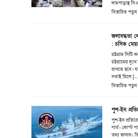
দামপাড়াস্থ স
বিস্তারিত পড়ুন
জলাবদ্ধতা থ
: চসিক মেয়
চট্টগ্রাম সিট
চট্টগ্রামের দ
রাখতে হবে। যদ
সবাই মিলে […
বিস্তারিত পড়ুন
পুশ-ইন প্রত
পুশ-ইন প্রতি
গার্ড। কোস্ট গ
তথ্য জানান। ত