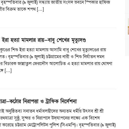
 বৃহস্পতিবার (৯ জুলাই) সন্ধ্যায় জাতীয় সংসদ ভবনে স্পিকার হাফিজ
বীর বিক্রম তাকে শপথ […]
িশু ইরা হত্যা মামলার রায়—বাবু শেখের মৃত্যুদণ্ড
তাকুণ্ডের শিশু ইরা হত্যা মামলায় আসামি বাবু শেখের মৃত্যুদণ্ডের রায়
 বৃহস্পতিবার (৯ জুলাই) চট্টগ্রামের নারী ও শিশু নির্যাতন দমন
৪ এর বিচারক জান্নাতুল ফেরদৌস আলোচিত এ হত্যা মামলার রায় ঘোষণা
্গে […]
যাত্রা—কঠোর নিরাপত্তা ও ট্রাফিক নির্দেশনা
 অনুষ্ঠিতব্য সনাতন ধর্মাবলম্বীদের অন্যতম ধর্মীয় উৎসব শ্রী শ্রী
রথযাত্রা সুষ্ঠু, সুন্দর ও নিরাপদে উদ্‌যাপনের লক্ষ্যে এক বিশেষ
 করেছে চট্টগ্রাম মেট্রোপলিটন পুলিশ (সিএমপি)। বৃহস্পতিবার (৯ জুলাই)