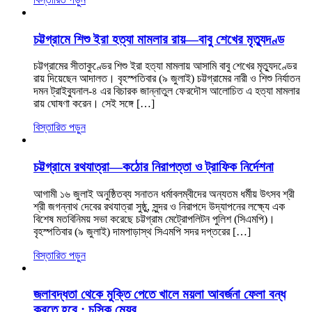
চট্টগ্রামে শিশু ইরা হত্যা মামলার রায়—বাবু শেখের মৃত্যুদণ্ড
চট্টগ্রামের সীতাকুণ্ডের শিশু ইরা হত্যা মামলায় আসামি বাবু শেখের মৃত্যুদণ্ডের
রায় দিয়েছেন আদালত। বৃহস্পতিবার (৯ জুলাই) চট্টগ্রামের নারী ও শিশু নির্যাতন
দমন ট্রাইব্যুনাল-৪ এর বিচারক জান্নাতুল ফেরদৌস আলোচিত এ হত্যা মামলার
রায় ঘোষণা করেন। সেই সঙ্গে […]
বিস্তারিত পড়ুন
চট্টগ্রামে রথযাত্রা—কঠোর নিরাপত্তা ও ট্রাফিক নির্দেশনা
আগামী ১৬ জুলাই অনুষ্ঠিতব্য সনাতন ধর্মাবলম্বীদের অন্যতম ধর্মীয় উৎসব শ্রী
শ্রী জগন্নাথ দেবের রথযাত্রা সুষ্ঠু, সুন্দর ও নিরাপদে উদ্‌যাপনের লক্ষ্যে এক
বিশেষ মতবিনিময় সভা করেছে চট্টগ্রাম মেট্রোপলিটন পুলিশ (সিএমপি)।
বৃহস্পতিবার (৯ জুলাই) দামপাড়াস্থ সিএমপি সদর দপ্তরের […]
বিস্তারিত পড়ুন
জলাবদ্ধতা থেকে মুক্তি পেতে খালে ময়লা আবর্জনা ফেলা বন্ধ
করতে হবে : চসিক মেয়র