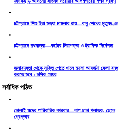
ফটিকছড়ি আসনের সাংসদ সরোয়ার আলমগীরের শপথ গ্রহণ
চট্টগ্রামে শিশু ইরা হত্যা মামলার রায়—বাবু শেখের মৃত্যুদণ্ড
চট্টগ্রামে রথযাত্রা—কঠোর নিরাপত্তা ও ট্রাফিক নির্দেশনা
জলাবদ্ধতা থেকে মুক্তি পেতে খালে ময়লা আবর্জনা ফেলা বন্ধ
করতে হবে : চসিক মেয়র
সর্বাধিক পঠিত
চোলাই মদের পারিবারিক কারবার—বাপ-চাচা পলাতক, ছেলে
গ্রেপ্তার