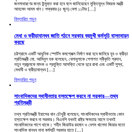
জনসাধারণের জন্য উন্মুক্ত করা হবে বলে জানিয়েছেন মুক্তিযুদ্ধ বিষয়ক মন্ত্রী
আহমেদ আযম খান। শুক্রবার (৫ জুন) বেলা ১১টার […]
বিস্তারিত পড়ুন
মেধা ও ক্রীড়াবান্ধব জাতি গঠনে সরকার বহুমুখী কর্মসূচি বাস্তবায়ন
করছে
চট্টগ্রামে একটি আধুনিক স্পোর্টস কমপ্লেক্স নির্মাণ করা হবে জানিয়ে যুব ও ক্রীড়া
প্রতিমন্ত্রী মো. আমিনুল হক বলেছেন, খেলাধুলাকে পেশাগত স্বীকৃতি প্রদান,
নতুন প্রজন্মকে মাদক ও প্রযুক্তি আসক্তি থেকে দুরে রাখা এবং একটি সুস্থ,
মেধাবী ও ক্রীড়াবান্ধব […]
বিস্তারিত পড়ুন
সাংবাদিকদের স্বাধীনতায় হস্তক্ষেপ করবে না সরকার—তথ্য
প্রতিমন্ত্রী
তথ্য প্রতিমন্ত্রী ইয়াসের খান চৌধুরী বলেছেন, সাংবাদিকদের স্বাধীনতায় কোন
হস্তক্ষেপ করবে না সরকার। বিএনপি যখনই রাষ্ট্র ক্ষমতায় আসে তখনই
সাংবাদিকদের পাশে থাকে। শহীদ জিয়াউর রহমান ও বেগম খালেদা জিয়ার মতো
সাংবাদিক বান্ধব নানা কর্মসূচী সরকার হাতে […]