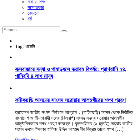
নারী ও শিশু
সাক্ষাতকার
বেড়ানো
ধর্ম
Tag:
খামেনি
কক্সবাজারে বন্যা ও পাহাড়ধসে ভয়াবহ বিপর্যয়: প্রাণহানি ২৪,
পানিবন্দি ৪ লাখ মানুষ
ফটিকছড়ি আসনের সাংসদ সরোয়ার আলমগীরের শপথ গ্রহণ
ত্রয়োদশ জাতীয় সংসদ নির্বাচনে চট্টগ্রাম-২ (ফটিকছড়ি) আসন থেকে নির্বাচিত
বাংলাদেশ জাতীয়তাবাদী দলের (বিএনপি) সংসদ সদস্য সরোয়ার আলমগীর
আনুষ্ঠানিকভাবে শপথ গ্রহণ করেছেন। বৃহস্পতিবার (৯ জুলাই) সন্ধ্যায় জাতীয়
সংসদ ভবনে স্পিকার হাফিজ উদ্দিন আহমদ বীর বিক্রম তাকে শপথ […]
বিস্তারিত পড়ুন