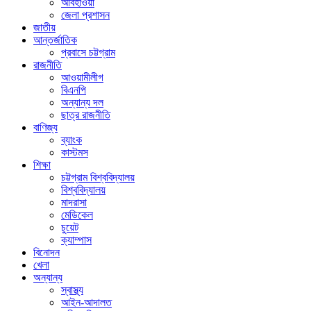
আবহাওয়া
জেলা প্রশাসন
জাতীয়
আন্তর্জাতিক
প্রবাসে চট্টগ্রাম
রাজনীতি
আওয়ামীলীগ
বিএনপি
অন্যান্য দল
ছাত্র রাজনীতি
বাণিজ্য
ব্যাংক
কাস্টমস
শিক্ষা
চট্টগ্রাম বিশ্ববিদ্যালয়
বিশ্ববিদ্যালয়
মাদরাসা
মেডিকেল
চুয়েট
ক্যাম্পাস
বিনোদন
খেলা
অন্যান্য
স্বাস্থ্য
আইন-আদালত