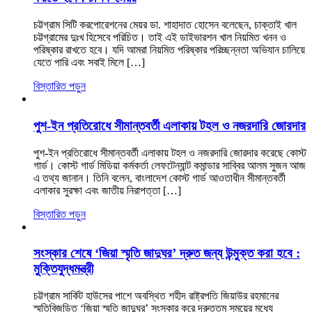
চট্টগ্রাম সিটি করপোরেশনের মেয়র ডা. শাহাদাত হোসেন বলেছেন, চাক্তাই খাল
চট্টগ্রামের দুঃখ হিসেবে পরিচিত। তাই এই ডাইভারশন খাল নিয়মিত খনন ও
পরিষ্কার রাখতে হবে। যদি আমরা নিয়মিত পরিষ্কার পরিচ্ছন্নতা অভিযান চালিয়ে
যেতে পারি এবং সবাই মিলে […]
বিস্তারিত পড়ুন
পুশ-ইন প্রতিরোধে সীমান্তবর্তী এলাকায় টহল ও নজরদারি জোরদার
পুশ-ইন প্রতিরোধে সীমান্তবর্তী এলাকায় টহল ও নজরদারি জোরদার করেছে কোস্ট
গার্ড। কোস্ট গার্ড মিডিয়া কর্মকর্তা লেফটেন্যান্ট কমান্ডার সাব্বির আলম সুজন আজ
এ তথ্য জানান। তিনি বলেন, বাংলাদেশ কোস্ট গার্ড আওতাধীন সীমান্তবর্তী
এলাকার সুরক্ষা এবং জাতীয় নিরাপত্তা […]
বিস্তারিত পড়ুন
সংস্কার শেষে ‘জিয়া স্মৃতি জাদুঘর’ দ্রুত জন্য উন্মুক্ত করা হবে :
মুক্তিযুদ্ধমন্ত্রী
চট্টগ্রাম সার্কিট হাউসের পাশে অবস্থিত শহীদ রাষ্ট্রপতি জিয়াউর রহমানের
স্মৃতিবিজড়িত ‘জিয়া স্মৃতি জাদুঘর’ সংস্কার করে দ্রুততম সময়ের মধ্যে