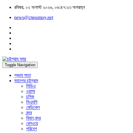
রবিবার, ০২ অগাস্ট ২০২৬, ০৬:৪৭:২৩ অপরাহ্ন
news@ctgsomoy.net
Toggle Navigation
প্রথম পাতা
মহানগর চট্টগ্রাম
সিডিএ
ওয়াসা
চসিক
সিএমপি
মেডিকেল
বন্দর
বিমান বন্দর
রেলওয়ে
পরিবেশ