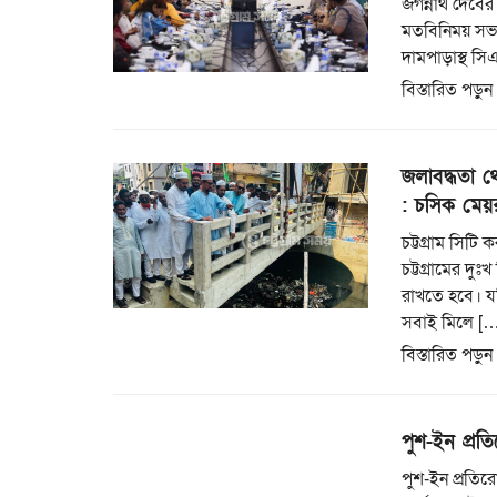
জগন্নাথ দেবের 
মতবিনিময় সভা
দামপাড়াস্থ স
বিস্তারিত পড়ুন
জলাবদ্ধতা থ
: চসিক মেয়
চট্টগ্রাম সিট
চট্টগ্রামের দ
রাখতে হবে। যদ
সবাই মিলে […
বিস্তারিত পড়ুন
পুশ-ইন প্রত
পুশ-ইন প্রতি