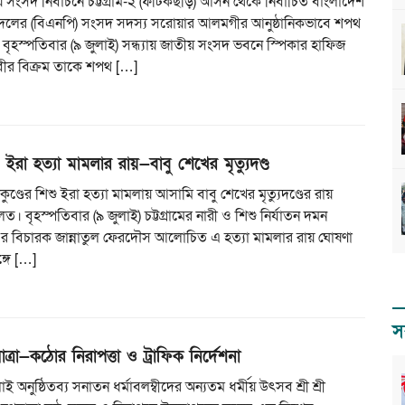
 সংসদ নির্বাচনে চট্টগ্রাম-২ (ফটিকছড়ি) আসন থেকে নির্বাচিত বাংলাদেশ
দলের (বিএনপি) সংসদ সদস্য সরোয়ার আলমগীর আনুষ্ঠানিকভাবে শপথ
 বৃহস্পতিবার (৯ জুলাই) সন্ধ্যায় জাতীয় সংসদ ভবনে স্পিকার হাফিজ
বীর বিক্রম তাকে শপথ […]
িশু ইরা হত্যা মামলার রায়—বাবু শেখের মৃত্যুদণ্ড
তাকুণ্ডের শিশু ইরা হত্যা মামলায় আসামি বাবু শেখের মৃত্যুদণ্ডের রায়
 বৃহস্পতিবার (৯ জুলাই) চট্টগ্রামের নারী ও শিশু নির্যাতন দমন
৪ এর বিচারক জান্নাতুল ফেরদৌস আলোচিত এ হত্যা মামলার রায় ঘোষণা
্গে […]
স
যাত্রা—কঠোর নিরাপত্তা ও ট্রাফিক নির্দেশনা
 অনুষ্ঠিতব্য সনাতন ধর্মাবলম্বীদের অন্যতম ধর্মীয় উৎসব শ্রী শ্রী