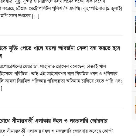
রথযাত্রা সুষ্ঠু, সুন্দর ও নিরাপদে উদ্‌যাপনের লক্ষ্যে এক বিশেষ
 করেছে চট্টগ্রাম মেট্রোপলিটন পুলিশ (সিএমপি)। বৃহস্পতিবার (৯ জুলাই)
িএমপি সদর দপ্তরের […]
েকে মুক্তি পেতে খালে ময়লা আবর্জনা ফেলা বন্ধ করতে হবে
র
ি করপোরেশনের মেয়র ডা. শাহাদাত হোসেন বলেছেন, চাক্তাই খাল
ুঃখ হিসেবে পরিচিত। তাই এই ডাইভারশন খাল নিয়মিত খনন ও পরিষ্কার
ি আমরা নিয়মিত পরিষ্কার পরিচ্ছন্নতা অভিযান চালিয়ে যেতে পারি এবং
]
িরোধে সীমান্তবর্তী এলাকায় টহল ও নজরদারি জোরদার
রোধে সীমান্তবর্তী এলাকায় টহল ও নজরদারি জোরদার করেছে কোস্ট