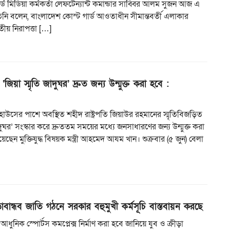
ার্ড মিডিয়া কর্মকর্তা লেফটেন্যান্ট কমান্ডার সাব্বির আলম সুজন আজ এ
িনি বলেন, বাংলাদেশ কোস্ট গার্ড আওতাধীন সীমান্তবর্তী এলাকার
তীয় নিরাপত্তা […]
‘জিয়া স্মৃতি জাদুঘর’ দ্রুত জন্য উন্মুক্ত করা হবে :
কিট হাউসের পাশে অবস্থিত শহীদ রাষ্ট্রপতি জিয়াউর রহমানের স্মৃতিবিজড়িত
াদুঘর’ সংস্কার করে দ্রুততম সময়ের মধ্যে জনসাধারণের জন্য উন্মুক্ত করা
ছেন মুক্তিযুদ্ধ বিষয়ক মন্ত্রী আহমেদ আযম খান। শুক্রবার (৫ জুন) বেলা
ড়াবান্ধব জাতি গঠনে সরকার বহুমুখী কর্মসূচি বাস্তবায়ন করছে
ি আধুনিক স্পোর্টস কমপ্লেক্স নির্মাণ করা হবে জানিয়ে যুব ও ক্রীড়া