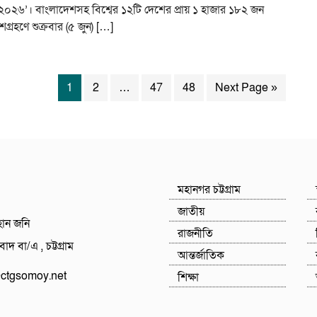
০২৬’। বাংলাদেশসহ বিশ্বের ১২টি দেশের প্রায় ১ হাজার ১৮২ জন
্রহণে শুক্রবার (৫ জুন) […]
1
2
…
47
48
Next Page »
মহানগর চট্টগ্রাম
জাতীয়
হান জনি
রাজনীতি
াদ বা/এ , চট্টগ্রাম
আন্তর্জাতিক
tgsomoy.net
শিক্ষা