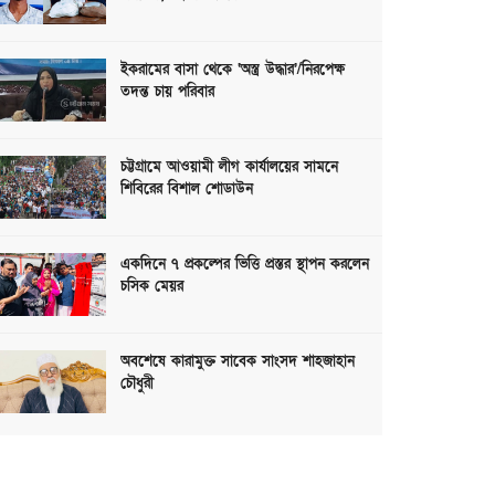
ইকরামের বাসা থেকে ‘অস্ত্র উদ্ধার’/নিরপেক্ষ
তদন্ত চায় পরিবার
চট্টগ্রামে আওয়ামী লীগ কার্যালয়ের সামনে
শিবিরের বিশাল শোডাউন
একদিনে ৭ প্রকল্পের ভিত্তি প্রস্তর স্থাপন করলেন
চসিক মেয়র
অবশেষে কারামুক্ত সাবেক সাংসদ শাহজাহান
চৌধুরী