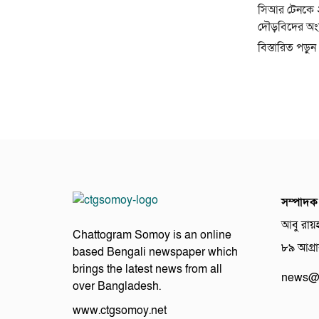
সিআর টেনকে ২
দৌড়বিদের অংশগ
বিস্তারিত পড়ুন
সম্পাদক
আবু রায়
Chattogram Somoy is an online
৮৯ আগ্রাব
based Bengali newspaper which
brings the latest news from all
news@c
over Bangladesh.
www.ctgsomoy.net