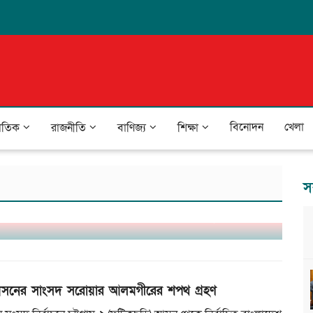
বিনোদন
খেলা
জাতিক
রাজনীতি
বাণিজ্য
শিক্ষা
স
যয়: প্রাণহানি ২৪, পানিবন্দি ৪ লাখ মানুষ
সনের সাংসদ সরোয়ার আলমগীরের শপথ গ্রহণ