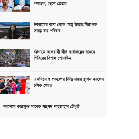
পলাতক, ছেলে গ্রেপ্তার
ইকরামের বাসা থেকে ‘অস্ত্র উদ্ধার’/নিরপেক্ষ
তদন্ত চায় পরিবার
চট্টগ্রামে আওয়ামী লীগ কার্যালয়ের সামনে
শিবিরের বিশাল শোডাউন
একদিনে ৭ প্রকল্পের ভিত্তি প্রস্তর স্থাপন করলেন
চসিক মেয়র
অবশেষে কারামুক্ত সাবেক সাংসদ শাহজাহান চৌধুরী