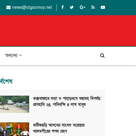
news@ctgsomoy.net
অন্যান্য
র্বশেষ
কক্সবাজারে বন্যা ও পাহাড়ধসে ভয়াবহ বিপর্যয়:
প্রাণহানি ২৪, পানিবন্দি ৪ লাখ মানুষ
ফটিকছড়ি আসনের সাংসদ সরোয়ার
আলমগীরের শপথ গ্রহণ