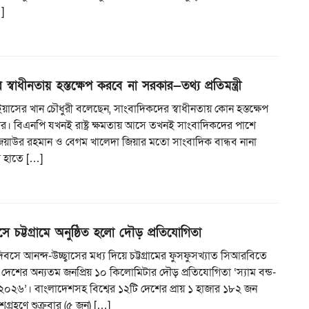
…]
স্বাধীনতায় হস্তক্ষেপ করবে না সরকার—তথ্য প্রতিমন্ত্রী
্রী ইয়াসের খান চৌধুরী বলেছেন, সাংবাদিকদের স্বাধীনতায় কোন হস্তক্ষেপ
র। বিএনপি যখনই রাষ্ট্র ক্ষমতায় আসে তখনই সাংবাদিকদের পাশে
িয়াউর রহমান ও বেগম খালেদা জিয়ার মতো সাংবাদিক বান্ধব নানা
র হাতে […]
ে চট্টগ্রামে অনুষ্ঠিত হলো দৌড় প্রতিযোগিতা
িবসে আনন্দ-উচ্ছ্বাসের মধ্য দিয়ে চট্টগ্রামের ফুসফুসখ্যাত সিআরবিতে
ে দেশের অন্যতম জনপ্রিয় ১০ কিলোমিটার দৌড় প্রতিযোগিতা ‘স্যাম বন্ড-
০২৬’। বাংলাদেশসহ বিশ্বের ১২টি দেশের প্রায় ১ হাজার ১৮২ জন
্রহণে শুক্রবার (৫ জুন) […]