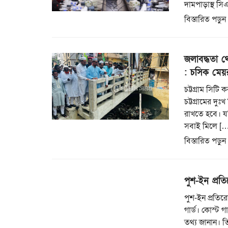
দামপাড়াস্থ স
বিস্তারিত পড়ুন
জলাবদ্ধতা থ
: চসিক মেয়
চট্টগ্রাম সিট
চট্টগ্রামের দ
রাখতে হবে। যদ
সবাই মিলে […
বিস্তারিত পড়ুন
পুশ-ইন প্রত
পুশ-ইন প্রতি
গার্ড। কোস্ট গ
তথ্য জানান। ত