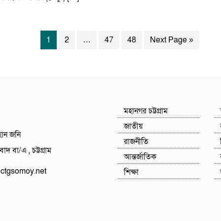
1
2
…
47
48
Next Page »
মহানগর চট্টগ্রাম
জাতীয়
হান জনি
রাজনীতি
াদ বা/এ , চট্টগ্রাম
আন্তর্জাতিক
tgsomoy.net
শিক্ষা