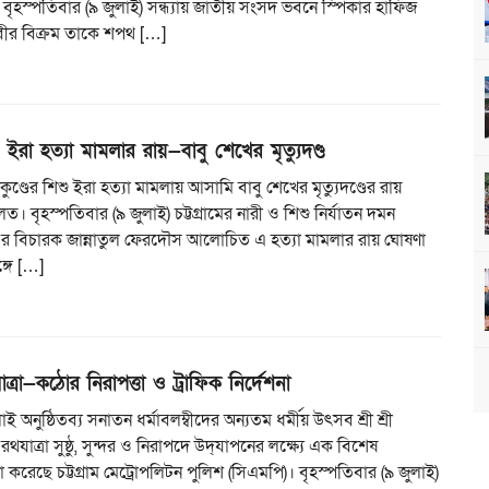
 বৃহস্পতিবার (৯ জুলাই) সন্ধ্যায় জাতীয় সংসদ ভবনে স্পিকার হাফিজ
বীর বিক্রম তাকে শপথ […]
িশু ইরা হত্যা মামলার রায়—বাবু শেখের মৃত্যুদণ্ড
তাকুণ্ডের শিশু ইরা হত্যা মামলায় আসামি বাবু শেখের মৃত্যুদণ্ডের রায়
 বৃহস্পতিবার (৯ জুলাই) চট্টগ্রামের নারী ও শিশু নির্যাতন দমন
৪ এর বিচারক জান্নাতুল ফেরদৌস আলোচিত এ হত্যা মামলার রায় ঘোষণা
্গে […]
যাত্রা—কঠোর নিরাপত্তা ও ট্রাফিক নির্দেশনা
 অনুষ্ঠিতব্য সনাতন ধর্মাবলম্বীদের অন্যতম ধর্মীয় উৎসব শ্রী শ্রী
রথযাত্রা সুষ্ঠু, সুন্দর ও নিরাপদে উদ্‌যাপনের লক্ষ্যে এক বিশেষ
 করেছে চট্টগ্রাম মেট্রোপলিটন পুলিশ (সিএমপি)। বৃহস্পতিবার (৯ জুলাই)