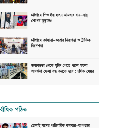
চট্টগ্রামে শিশু ইরা হত্যা মামলার রায়—বাবু
শেখের মৃত্যুদণ্ড
চট্টগ্রামে রথযাত্রা—কঠোর নিরাপত্তা ও ট্রাফিক
নির্দেশনা
জলাবদ্ধতা থেকে মুক্তি পেতে খালে ময়লা
আবর্জনা ফেলা বন্ধ করতে হবে : চসিক মেয়র
র্বাধিক পঠিত
চোলাই মদের পারিবারিক কারবার—বাপ-চাচা