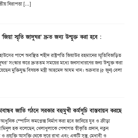
তীয় নিরাপত্তা […]
‘জিয়া স্মৃতি জাদুঘর’ দ্রুত জন্য উন্মুক্ত করা হবে :
কিট হাউসের পাশে অবস্থিত শহীদ রাষ্ট্রপতি জিয়াউর রহমানের স্মৃতিবিজড়িত
াদুঘর’ সংস্কার করে দ্রুততম সময়ের মধ্যে জনসাধারণের জন্য উন্মুক্ত করা
ছেন মুক্তিযুদ্ধ বিষয়ক মন্ত্রী আহমেদ আযম খান। শুক্রবার (৫ জুন) বেলা
ড়াবান্ধব জাতি গঠনে সরকার বহুমুখী কর্মসূচি বাস্তবায়ন করছে
ি আধুনিক স্পোর্টস কমপ্লেক্স নির্মাণ করা হবে জানিয়ে যুব ও ক্রীড়া
ো. আমিনুল হক বলেছেন, খেলাধুলাকে পেশাগত স্বীকৃতি প্রদান, নতুন
 ও প্রযুক্তি আসক্তি থেকে দুরে রাখা এবং একটি সুস্থ, মেধাবী ও