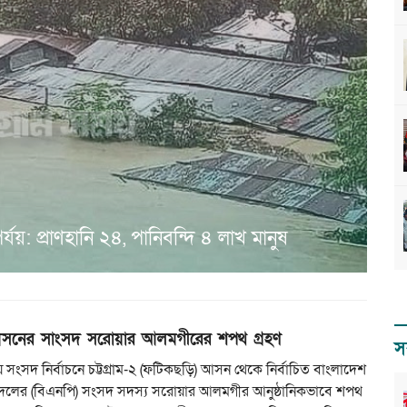
যয়: প্রাণহানি ২৪, পানিবন্দি ৪ লাখ মানুষ
সনের সাংসদ সরোয়ার আলমগীরের শপথ গ্রহণ
স
 সংসদ নির্বাচনে চট্টগ্রাম-২ (ফটিকছড়ি) আসন থেকে নির্বাচিত বাংলাদেশ
দলের (বিএনপি) সংসদ সদস্য সরোয়ার আলমগীর আনুষ্ঠানিকভাবে শপথ